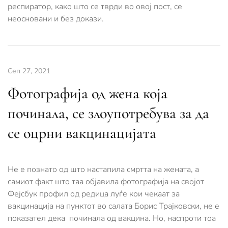
респиратор, како што се тврди во овој пост, се
неосновани и без докази.
Сеп 27, 2021
Фотографија од жена која
починала, се злоупотребува за да
се оцрни вакцинацијата
Не е познато од што настапила смртта на жената, а
самиот факт што таа објавила фотографија на својот
Фејсбук профил од редица луѓе кои чекаат за
вакцинација на пунктот во салата Борис Трајковски, не е
показател дека починала од вакцина. Но, наспроти тоа