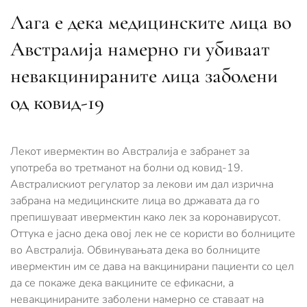
Лага е дека медицинските лица во
Австралија намерно ги убиваат
невакцинираните лица заболени
од ковид-19
Лекот ивермектин во Австралија е забранет за
употреба во третманот на болни од ковид-19.
Австралискиот регулатор за лекови им дал изрична
забрана на медицинските лица во државата да го
препишуваат ивермектин како лек за коронавирусот.
Оттука е јасно дека овој лек не се користи во болниците
во Австралија. Обвинувањата дека во болниците
ивермектин им се дава на вакцинирани пациенти со цел
да се покаже дека вакцините се ефикасни, а
невакцинираните заболени намерно се ставаат на