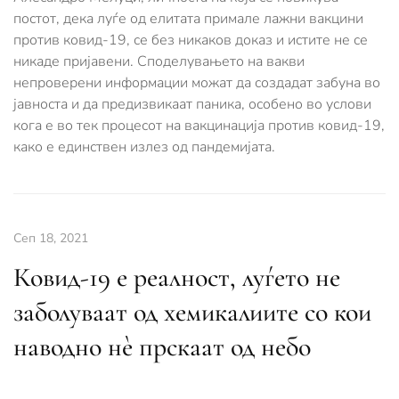
постот, дека луѓе од елитата примале лажни вакцини
против ковид-19, се без никаков доказ и истите не се
никаде пријавени. Споделувањето на вакви
непроверени информации можат да создадат забуна во
јавноста и да предизвикаат паника, особено во услови
кога е во тек процесот на вакцинација против ковид-19,
како е единствен излез од пандемијата.
Сеп 18, 2021
Ковид-19 е реалност, луѓето не
заболуваат од хемикалиите со кои
наводно нè прскаат од небо