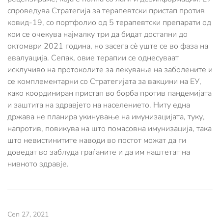
спроведува Стратегија за терапевтски пристап против
ковид-19, со портфолио од 5 терапевтски препарати од
кои се очекува најмалку три да бидат достапни до
октомври 2021 година, но засега сè уште се во фаза на
евалуација. Сепак, овие терапии се однесуваат
исклучиво на протоколите за лекување на заболените и
се комплементарни со Стратегијата за вакцини на ЕУ,
како координиран пристап во борба против пандемијата
и заштита на здравјето на населението. Ниту една
држава не планира укинување на имунизацијата, туку,
напротив, повикува на што помасовна имунизација, така
што невистинитите наводи во постот можат да ги
доведат во заблуда граѓаните и да им наштетат на
нивното здравје.
Сеп 27, 2021