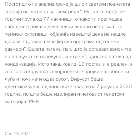
Постот што го анализираме ја шири светски познатата
теорија на заговор за „кемтрејлс“. Но, уште пред пет
години група од 77 научници, откако ги прегледаа
наводните докази дека некои авиони нè прскаат со
хемиски супстанци, објавија извештај дека не нашле
докази за „тајна атмосферска програма од големи
размери“. Белата патека, пак, што ја оставаат авионите
во воздухот се нарекува „контрејл“, односно патека од
кондензација. Исто така, ковид-19 постои и е реален, а
тоа го потврдуваат секојдневните бројки на заболени
луѓе и починати од вирусот. Вирусот беше
идентификуван од кинеските власти на 7 јануари 2020
година, по што беше изолиран и неговиот генетски
материјал РНК.
Сеп 18, 2021