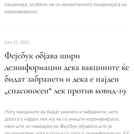
пандемија, особено не со моменталната пандемијата на
коронавирусот.
Сеп 27, 2021
Фејсбук објава шири
дезинформации дека вакцините ќе
бидат забранети и дека е најден
„спасоносен“ лек против ковид-19
Ниту вакцините ќе бидат укинати и забранети, ниту
досега е најден лек кој ќе го уништи коронавирусот,
како што се наведува во Фејсбук објавата што ја
рецензираме, која е полна со лаги и дезинформации. ЕУ