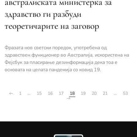
австралиската министерка за
здравство ги разбуди
теоретичарите на заговор
Фразата нов светски поредок, употребена од
здравствен функционер во Австралија, искористена на
Фејсбук за пласирање дезинформација дека тоа е
основата на целата пандемија со ковид 19.
1
…
15
16
17
18
19
20
21
…
53