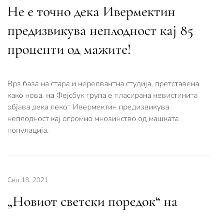
Не е точно дека Ивермектин
предизвикува неплодност кај 85
проценти од мажите!
Врз база на стара и нерелвантна студија, претставена
како нова, на Фејсбук група е пласирана невистинита
објава дека лекот Ивермектин предизвикува
неплодност кај огромно мнозинство од машката
популација.
Сеп 18, 2021
„Новиот светски поредок“ на