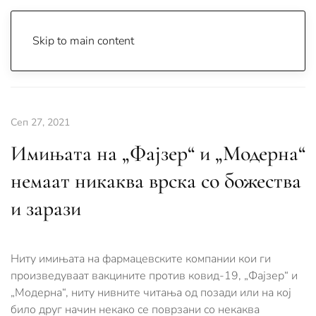
Skip to main content
Почетна
Archive
Вести
Проверка на факти
Сеп 27, 2021
Имињата на „Фајзер“ и „Модерна“
немаат никаква врска со божества
и зарази
Ниту имињата на фармацевските компании кои ги
произведуваат вакцините против ковид-19, „Фајзер“ и
„Модерна“, ниту нивните читања од позади или на кој
било друг начин некако се поврзани со некаква