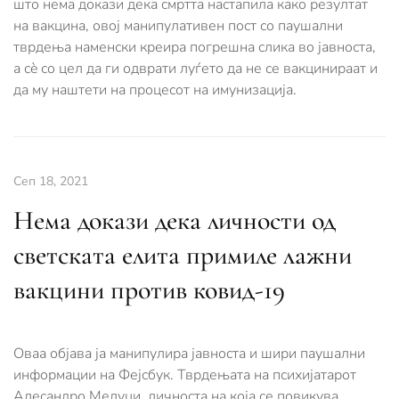
што нема докази дека смртта настапила како резултат
на вакцина, овој манипулативен пост со паушални
тврдења наменски креира погрешна слика во јавноста,
а сè со цел да ги одврати луѓето да не се вакцинираат и
да му наштети на процесот на имунизација.
Сеп 18, 2021
Нема докази дека личности од
светската елита примиле лажни
вакцини против ковид-19
Оваа објава ја манипулира јавноста и шири паушални
информации на Фејсбук. Тврдењата на психијатарот
Алесандро Мелуци, личноста на која се повикува