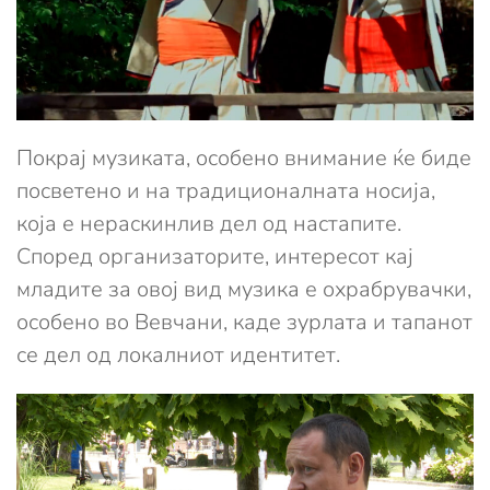
Покрај музиката, особено внимание ќе биде
посветено и на традиционалната носија,
која е нераскинлив дел од настапите.
Според организаторите, интересот кај
младите за овој вид музика е охрабрувачки,
особено во Вевчани, каде зурлата и тапанот
се дел од локалниот идентитет.