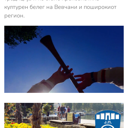
културен белег на Вевчани и поширокиот
регион.