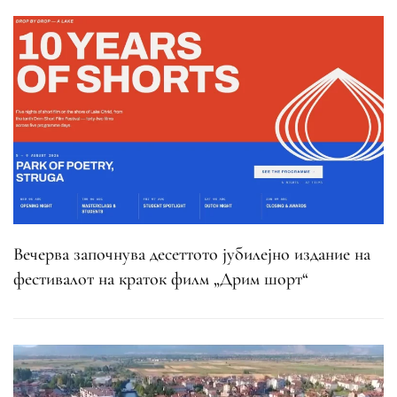
Вечерва започнува десеттото јубилејно издание на
фестивалот на краток филм „Дрим шорт“