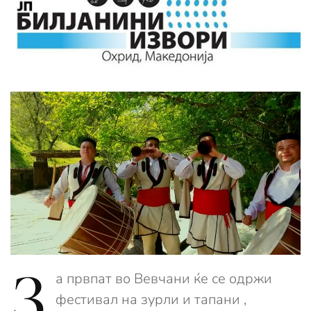
З
а првпат во Вевчани ќе се одржи
фестивал на зурли и тапани ,