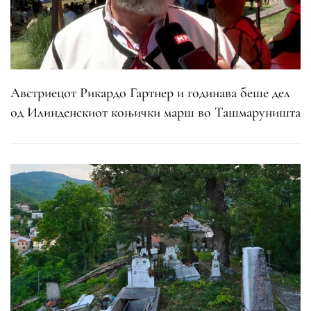
Австриецот Рикардо Гартнер и годинава беше дел
од Илинденскиот коњички марш во Ташмаруништа