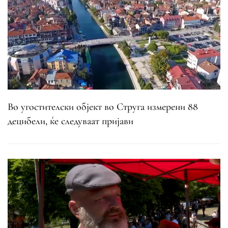
Во угостителски објект во Струга измерени 88
децибели, ќе следуваат пријави