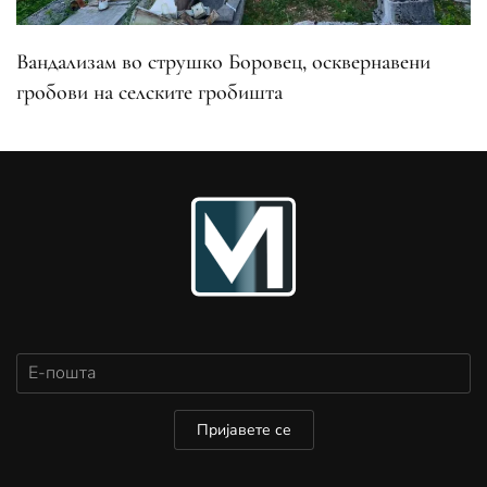
Вандализам во струшко Боровец, осквернавени
гробови на селските гробишта
Пријавете се