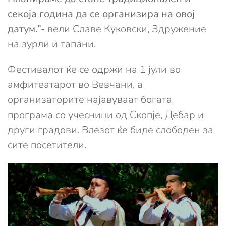
секоја година да се организира на овој
датум.”-
вели Славе Куковски, Здружение
на зурли и тапани.
Фестивалот ќе се одржи на 1 јули во
амфитеатарот во Вевчани, а
организаторите најавуваат богата
програма со учесници од Скопје, Дебар и
други градови. Влезот ќе биде слободен за
сите посетители.