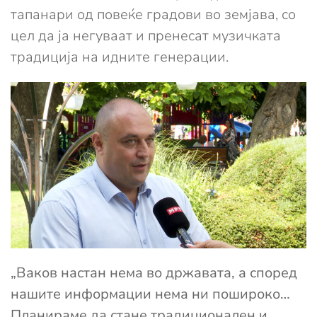
тапанари од повеќе градови во земјава, со
цел да ја негуваат и пренесат музичката
традиција на идните генерации.
„Ваков настан нема во државата, а според
нашите информации нема ни пошироко…
Планираме да стане традиционален и