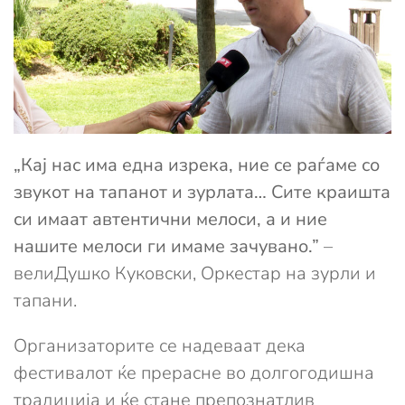
„Кај нас има една изрека, ние се раѓаме со
звукот на тапанот и зурлата… Сите краишта
си имаат автентични мелоси, а и ние
нашите мелоси ги имаме зачувано.”
–
велиДушко Куковски, Оркестар на зурли и
тапани.
Организаторите се надеваат дека
фестивалот ќе прерасне во долгогодишна
традиција и ќе стане препознатлив