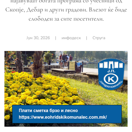
најавуваат богата програма со учесници од
Скопје, Дебар и други градови. Влезот ќе биде
слободен за сите посетители.
Јун 30, 2026
|
инфодеск
|
Струга