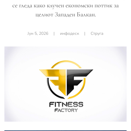
се гледа како клучен економски поттик за
целиот Западен Балкан.
Јун 5, 2026
|
инфодеск
|
Струга