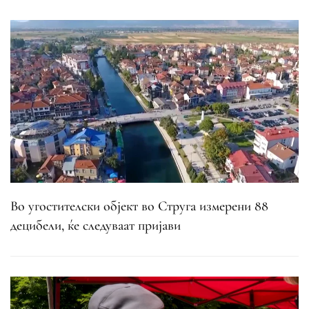
Во угостителски објект во Струга измерени 88
децибели, ќе следуваат пријави