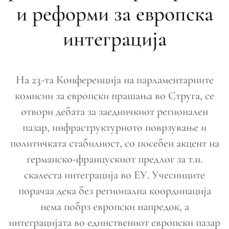
и реформи за европска
интеграција
На 23-та Конференција на парламентарните
комисии за европски прашања во Струга, се
отвори дебата за заедничкиот регионален
пазар, инфраструктурното поврзување и
политичката стабилност, со посебен акцент на
германско-францускиот предлог за т.н.
скалеста интеграција во ЕУ. Учесниците
порачаа дека без регионална координација
нема побрз европски напредок, а
интеграцијата во единствениот европски пазар