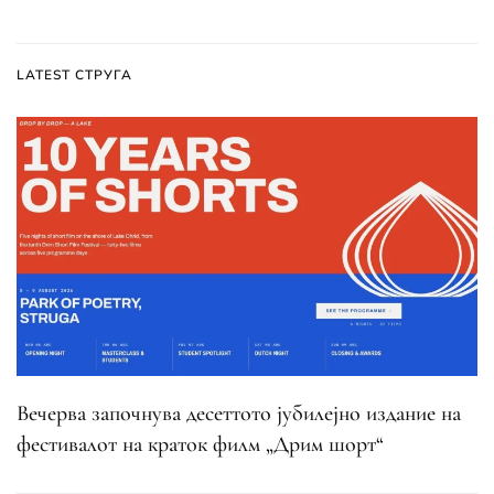
LATEST СТРУГА
Вечерва започнува десеттото јубилејно издание на
фестивалот на краток филм „Дрим шорт“