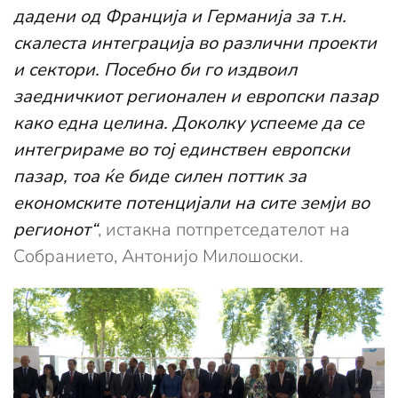
дадени од Франција и Германија за т.н.
скалеста интеграција во различни проекти
и сектори. Посебно би го издвоил
заедничкиот регионален и европски пазар
како една целина. Доколку успееме да се
интегрираме во тој единствен европски
пазар, тоа ќе биде силен поттик за
економските потенцијали на сите земји во
регионот“
, истакна потпретседателот на
Собранието, Антонијо Милошоски.