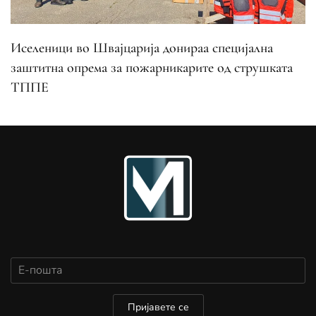
Иселеници во Швајцарија донираа специјална
заштитна опрема за пожарникарите од струшката
ТППЕ
Пријавете се