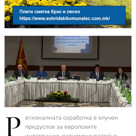
Р
егионалната соработка е клучен
предуслов за европските
интеграции, економски развој и