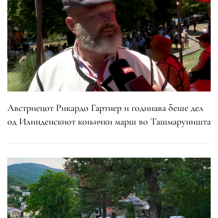
Австриецот Рикардо Гартнер и годинава беше дел
од Илинденскиот коњички марш во Ташмаруништа