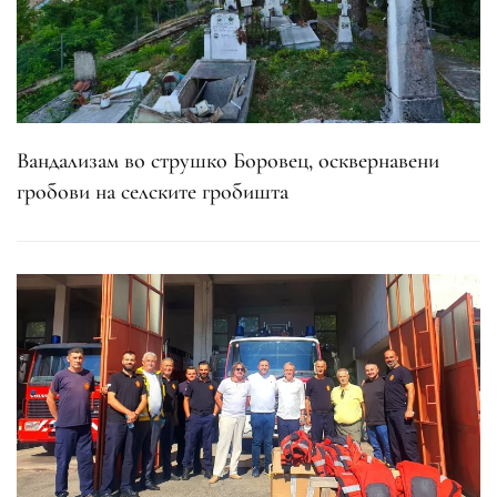
Вандализам во струшко Боровец, осквернавени
гробови на селските гробишта