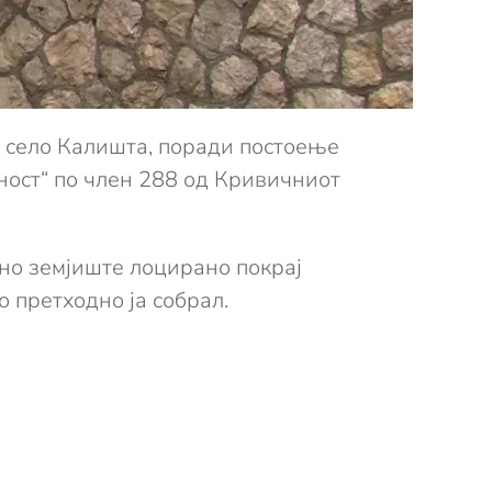
 село Калишта, поради постоење
ост“ по член 288 од Кривичниот
ено земјиште лоцирано покрај
 претходно ја собрал.