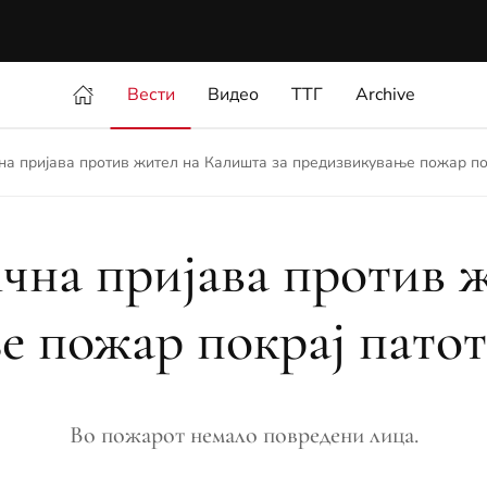
Вести
Видео
ТТГ
Archive
а пријава против жител на Калишта за предизвикување пожар по
чна пријава против 
ње пожар покрај пато
Во пожарот немало повредени лица.