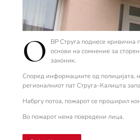
О
ВР Струга поднесе кривична 
основи на сомнение за сторе
законик.
Според информациите од полицијата, н
регионалниот пат Струга–Калишта запал
Набргу потоа, пожарот се проширил кон 
Во пожарот нема повредени лица.