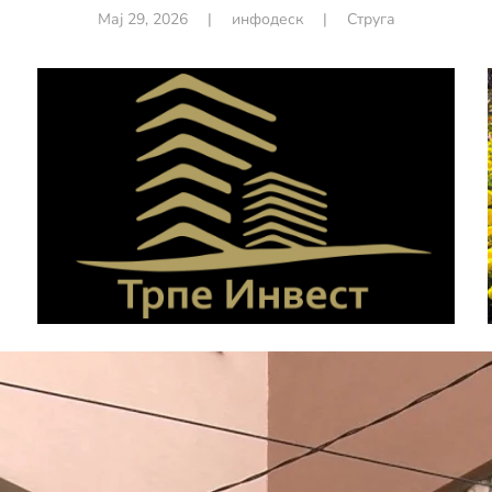
Мај 29, 2026
|
инфодеск
|
Струга