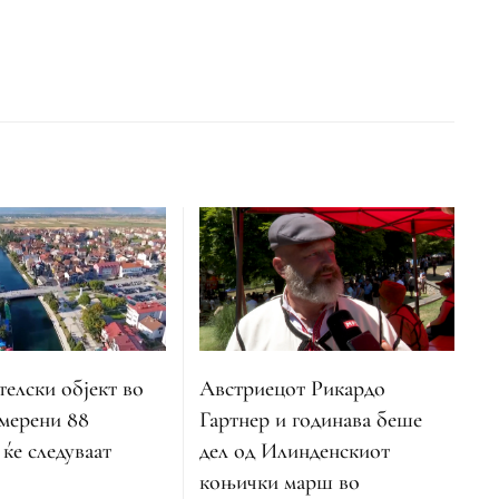
телски објект во
Австриецот Рикардо
змерени 88
Гартнер и годинава беше
 ќе следуваат
дел од Илинденскиот
коњички марш во