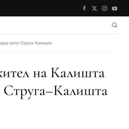
крај патот Струга–Калишта
жител на Калишта
т Струга–Калишта