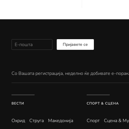
Пријавете се
Со Вашата регистрација, неделно ќе добивате е-порак
ВЕСТИ
СПОРТ & СЦЕНА
Охрид
Струга
Македонија
Спорт
Сцена & Му