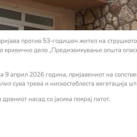
пријава против 53-годишен жител на струшкото
но кривично дело „Предизвикување општа опасн
а 9 април 2026 година, пријавениот на сопств
ил сува трева и нискостеблеста вегетација што
дрвниот насад со јасика покрај патот.