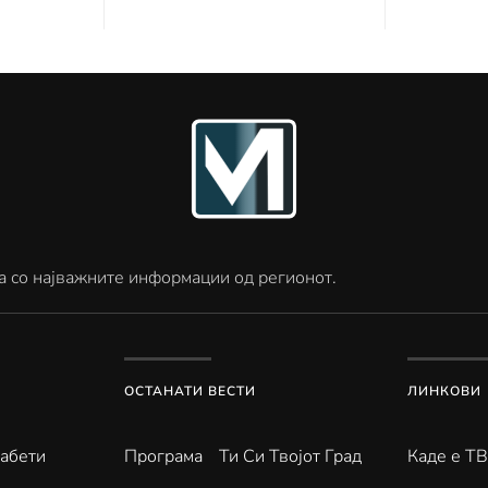
а со најважните информации од регионот.
ОСТАНАТИ ВЕСТИ
ЛИНКОВИ
абети
Програма
Ти Си Твојот Град
Каде е Т