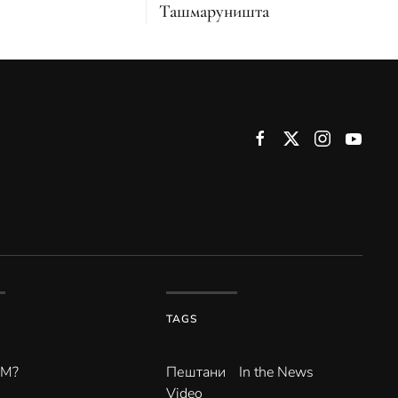
Ташмаруништа
TAGS
ВМ?
Пештани
In the News
Video