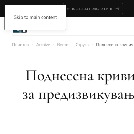
Friday, August 7, 2026
Skip to main content
Почетна
Archive
Вести
Струга
Поднесена кривичн
Поднесена криви
за предизвикува