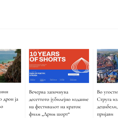
анин
Вечерва започнува
Во угости
о дрон ја
десеттото јубилејно издание
Струга и
во
на фестивалот на краток
децибели,
филм „Дрим шорт“
пријави