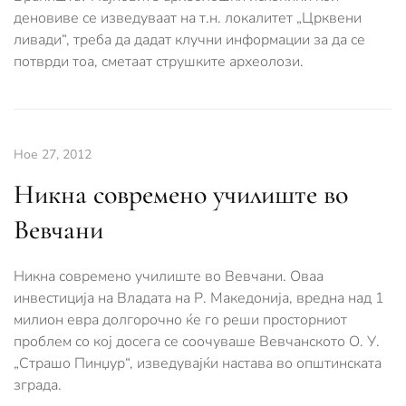
деновиве се изведуваат на т.н. локалитет „Црквени
ливади“, треба да дадат клучни информации за да се
потврди тоа, сметаат струшките археолози.
Ное 27, 2012
Никна современо училиште во
Вевчани
Никна современо училиште во Вевчани. Оваа
инвестиција на Владата на Р. Македонија, вредна над 1
милион евра долгорочно ќе го реши просторниот
проблем со кој досега се соочуваше Вевчанското О. У.
„Страшо Пинџур“, изведувајќи настава во општинската
зграда.