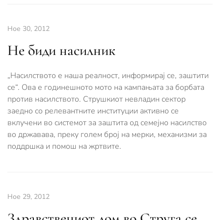
Ное 30, 2012
Не биди насилник
„Насилството е наша реалност, информирај се, заштити
се“. Ова е годинешното мото на кампањата за борбата
против насилството. Струшкиот невладин сектор
заедно со релевантните институции активно се
вклучени во системот за заштита од семејно насилство
во државава, преку голем број на мерки, механизми за
поддршка и помош на жртвите.
Ное 29, 2012
Здравствениот дом во Струга се