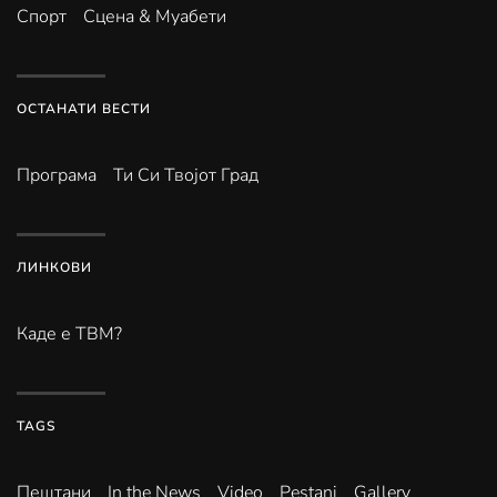
Спорт
Сцена & Муабети
ОСТАНАТИ ВЕСТИ
Програма
Ти Си Твојот Град
ЛИНКОВИ
Каде е ТВМ?
TAGS
Пештани
In the News
Video
Pestani
Gallery