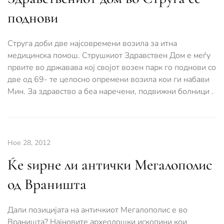
поднови
Струга доби две најсовремени возила за итна
медицинска помош. Струшкиот Здравствен Дом е меѓу
првите во државава кој својот возен парк го поднови со
две од 69- те целосно опремени возила кои ги набави
Мин. За здравство а беа наречени, подвижни болници .
Ное 28, 2012
Ќе ѕирне ли антички Мегалополис
од Враништа
Дали позицијата на античкиот Мегалополис е во
Враништа? Најновите археолошки ископини кои