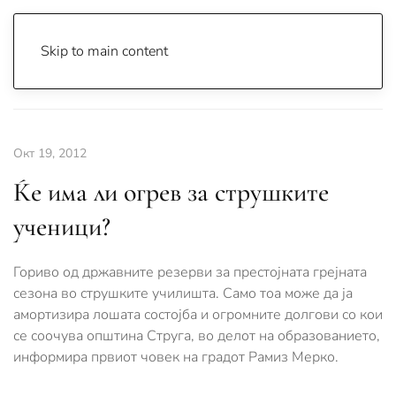
Skip to main content
Почетна
Archive
Вести
Струга
Окт 19, 2012
Ќе има ли огрев за струшките
ученици?
Гориво од државните резерви за престојната грејната
сезона во струшките училишта. Само тоа може да ја
амортизира лошата состојба и огромните долгови со кои
се соочува општина Струга, во делот на образованието,
информира првиот човек на градот Рамиз Мерко.