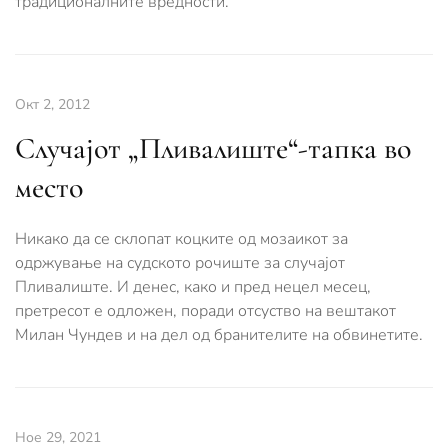
традиционалните вредности.
Окт 2, 2012
Случајот „Пливалиште“-тапка во
место
Никако да се склопат коцките од мозаикот за
одржување на судското рочиште за случајот
Пливалиште. И денес, како и пред нецел месец,
претресот е одложен, поради отсуство на вештакот
Милан Чундев и на дел од бранителите на обвинетите.
Ное 29, 2021