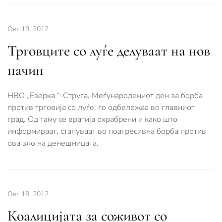
Окт 19, 2012
Трговците со луѓе делуваат на нов
начин
НВО „Езерка “-Струга, Меѓународениот ден за борба
против трговија со луѓе, го одбележаa во главниот
град. Од таму се вратија охрабрени и како што
информираат, стапуваат во поагресивна борба против
ова зло на денешницата.
Окт 18, 2012
Коалицијата за соживот со