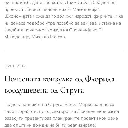
бизнис клуб, денес во хотел Дрим Струга беа дел од
проектот „Бизнис денови низ Р. Македонија“.
„Економијата може да го зближи народот, фирмите, и ќе
ни донесе подобро утре посебно за земјава, истакна на
средбата почесниот конзул на Словенија во Р.
Македонија, Михајло Мојсов.
Окт 1, 2012
Почесната конзулка од Флорида
воодушевена од Струга
Градоначалникот на Струга, Рамиз Мерко заедно со
тимот соработници од секторот за Локален економски
развој ги презентираа планираните проекти кои овие
две општини во иднина би ги реализирале.