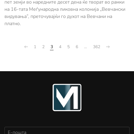
пет земји во наредните десет дена ќе творат во рамки
на 16-тата Меѓународна ликовна колонија „Вевчански
видувања”, преточувајќи го духот на Вевчани на
платно.
1
2
3
4
5
6
…
362