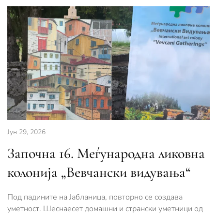
Јун 29, 2026
Започна 16. Меѓународна ликовна
колонија „Вевчански видувања“
Под падините на Јабланица, повторно се создава
уметност. Шеснаесет домашни и странски уметници од