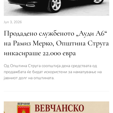
Јул 3, 2026
Продадено службеното „Ауди А6“
на Рамиз Мерко, Општина Струга
инкасираше 22.000 евра
Од Општина Струга соопштија дека средствата од
продажбата ќе бидат искористени за намалување на
јавниот долг на општината.