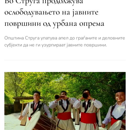
Во Струга продолжува
ослободувањето на јавните
површини од урбана опрема
Општина Струга упатува апел до граѓаните и деловните
субјекти да не ги узурпираат јавните површини.