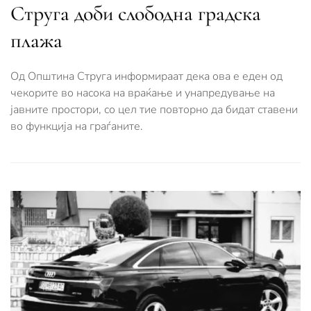
Струга доби слободна градска
плажа
Од Општина Струга информираат дека ова е еден од
чекорите во насока на враќање и унапредување на
јавните простори, со цел тие повторно да бидат ставени
во функција на граѓаните.