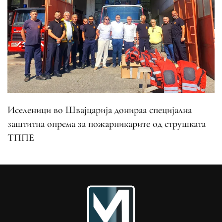
Иселеници во Швајцарија донираа специјална
заштитна опрема за пожарникарите од струшката
ТППЕ