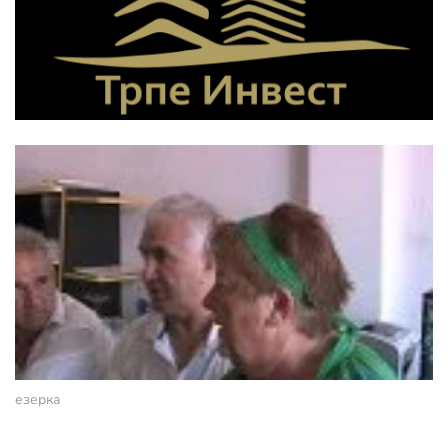
езерка