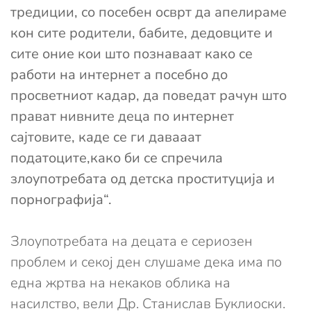
тредиции, со посебен осврт да апелираме
кон сите родители, бабите, дедовците и
сите оние кои што познаваат како се
работи на интернет а посебно до
просветниот кадар, да поведат рачун што
прават нивните деца по интернет
сајтовите, каде се ги давааат
податоците,како би се спречила
злоупотребата од детска проституција и
порнографија“.
Злоупотребата на децата е сериозен
проблем и секој ден слушаме дека има по
една жртва на некаков облика на
насилство, вели Др. Станислав Буклиоски.