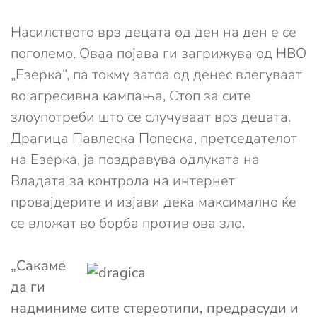
Насилството врз децата од ден на ден е се
поголемо. Оваа појава ги загрижува од НВО
„Езерка“, па токму затоа од денес влегуваат
во агресивна кампања, Стоп за сите
злоупотреби што се случуваат врз децата.
Драгица Павлеска Попеска, претседателот
на Езерка, ја поздравува одлуката на
Владата за контрола на интернет
провајдерите и изјави дека максимално ќе
се вложат во борба против ова зло.
„Сакаме
да ги
надминиме сите стереотипи, предрасуди и