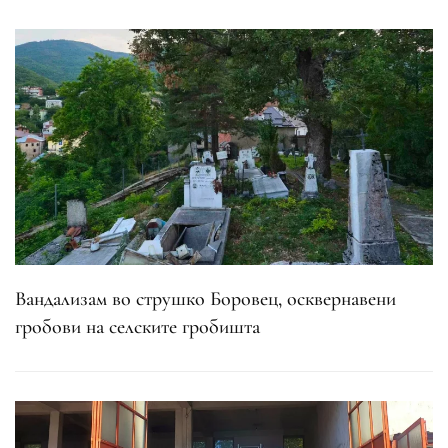
Вандализам во струшко Боровец, осквернавени
гробови на селските гробишта