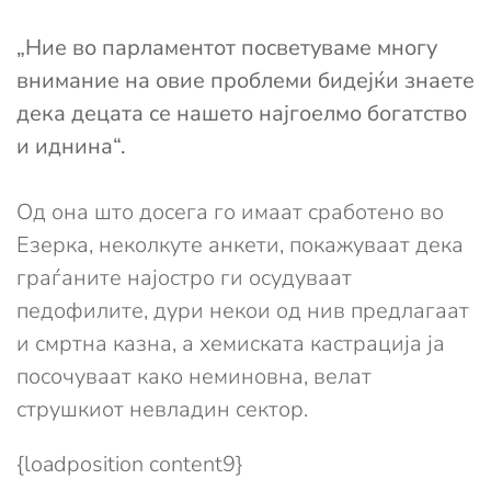
„Ние во парламентот посветуваме многу
внимание на овие проблеми бидејќи знаете
дека децата се нашето најгоелмо богатство
и иднина“.
Од она што досега го имаат сработено во
Езерка, неколкуте анкети, покажуваат дека
граѓаните најостро ги осудуваат
педофилите, дури некои од нив предлагаат
и смртна казна, а хемиската кастрација ја
посочуваат како неминовна, велат
струшкиот невладин сектор.
{loadposition content9}