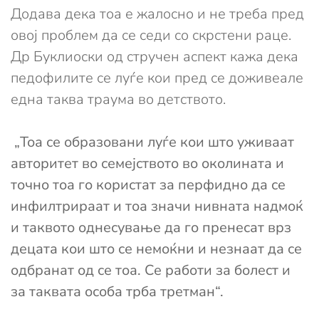
Додава дека тоа е жалосно и не треба пред
овој проблем да се седи со скрстени раце.
Др Буклиоски од стручен аспект кажа дека
педофилите се луѓе кои пред се доживеале
една таква траума во детството.
„Тоа се образовани луѓе кои што уживаат
авторитет во семејството во околината и
точно тоа го користат за перфидно да се
инфилтрираат и тоа значи нивната надмоќ
и таквото однесување да го пренесат врз
децата кои што се немоќни и незнаат да се
одбранат од се тоа. Се работи за болест и
за таквата особа трба третман“.