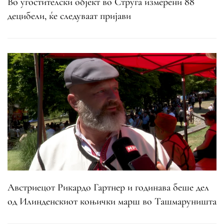
Во угостителски објект во Струга измерени 88
децибели, ќе следуваат пријави
Австриецот Рикардо Гартнер и годинава беше дел
од Илинденскиот коњички марш во Ташмаруништа