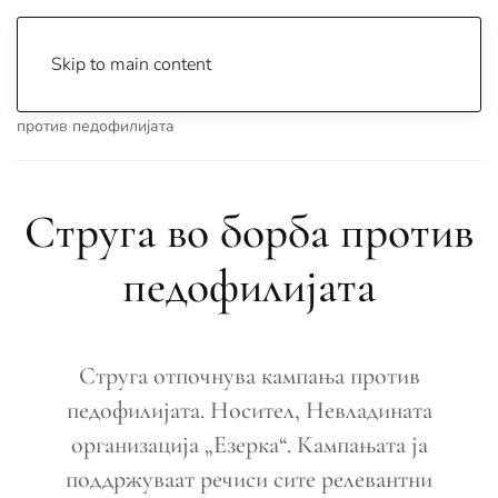
Skip to main content
Почетна
Archive
Вести
Струга
Струга во борба
против педофилијата
Струга во борба против
педофилијата
Струга отпочнува кампања против
педофилијата. Носител, Невладината
организација „Езерка“. Кампањата ја
поддржуваат речиси сите релевантни