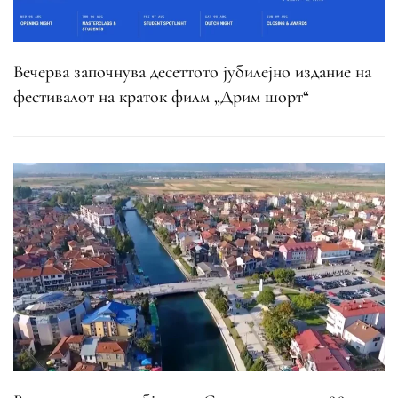
Вечерва започнува десеттото јубилејно издание на
фестивалот на краток филм „Дрим шорт“