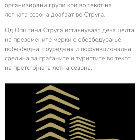
организирани групи кои во текот на
летната сезона доаѓаат во Струга.
Од Општина Струга истакнуваат дека целта
на преземените мерки е обезбедување
побезбедна, поуредена и пофункционална
средина за граѓаните и туристите во текот
на претстојната летна сезона.