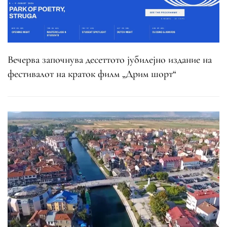
Вечерва започнува десеттото јубилејно издание на
фестивалот на краток филм „Дрим шорт“