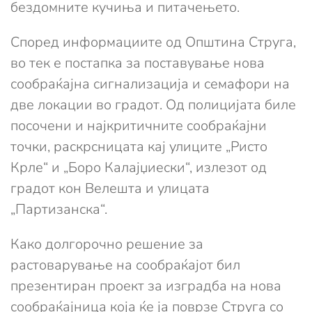
бездомните кучиња и питачењето.
Според информациите од Општина Струга,
во тек е постапка за поставување нова
сообраќајна сигнализација и семафори на
две локации во градот. Од полицијата биле
посочени и најкритичните сообраќајни
точки, раскрсницата кај улиците „Ристо
Крле“ и „Боро Калајџиески“, излезот од
градот кон Велешта и улицата
„Партизанска“.
Како долгорочно решение за
растоварување на сообраќајот бил
презентиран проект за изградба на нова
сообраќајница која ќе ја поврзе Струга со