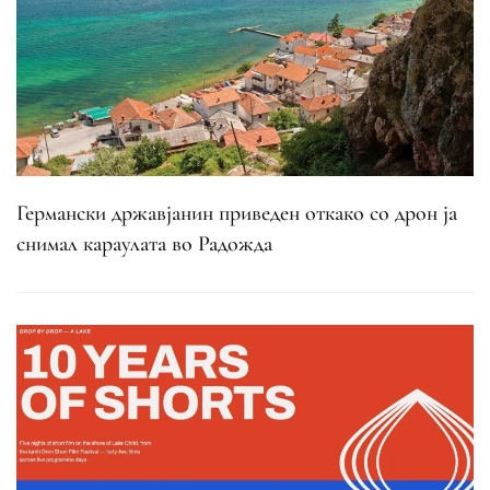
Германски државјанин приведен откако со дрон ја
снимал караулата во Радожда