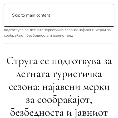
Skip to main content
Почетна
Archive
Вести
Струга
Струга се
подготвува за летната туристичка сезона: најавени мерки за
сообраќајот, безбедноста и јавниот ред
Струга се подготвува за
летната туристичка
сезона: најавени мерки
за сообраќајот,
безбедноста и јавниот