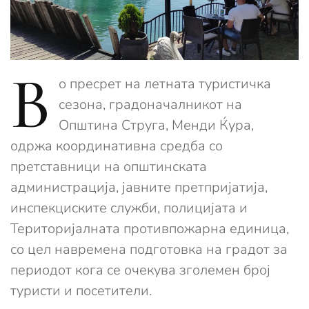
В
о пресрет на летната туристичка
сезона, градоначалникот на
Општина Струга, Менди Ќура,
одржа координативна средба со
претставници на општинската
администрација, јавните претпријатија,
инспекциските служби, полицијата и
Територијалната противпожарна единица,
со цел навремена подготовка на градот за
периодот кога се очекува зголемен број
туристи и посетители.