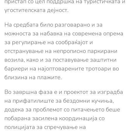
пристап со цел поддршка на туристичката и
угостителската дејност.
На средбата било разговарано и за
можноста за набавка на современа опрема
за регулирање на сообраќајот и
отстранување на непрописно паркирани
возила, како и за поставување заштитни
бариери на најоптоварените тротоари во
близина на плажите.
Во завршна фаза е и проектот за изградба
на прифатилиште за бездомни кучиња,
додека за проблемот со питачењето беше
побарана засилена координација со
полицијата за спречување на