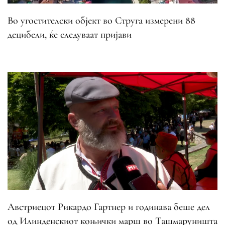
Во угостителски објект во Струга измерени 88
децибели, ќе следуваат пријави
Австриецот Рикардо Гартнер и годинава беше дел
од Илинденскиот коњички марш во Ташмаруништа