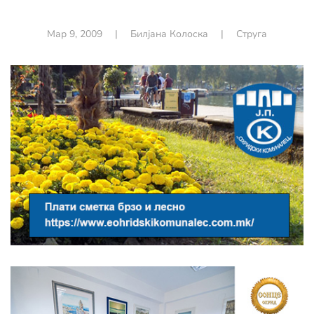
Мар 9, 2009
|
Билјана Колоска
|
Струга