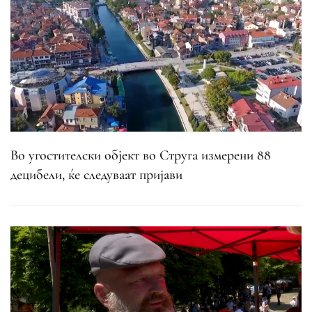
Во угостителски објект во Струга измерени 88
децибели, ќе следуваат пријави