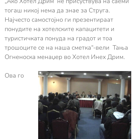
„Ако Хотел Дрим не присуствува на саеми
тогаш никој нема да знае за Струга.
Најчесто самостојно ги презентираат
понудите на хотелските капацитети и
туристичката понуда на градот и тоа
трошоците се на наша сметка“-вели Тања
Огненоска менаџер во Хотел Инех Дрим.
Ова го