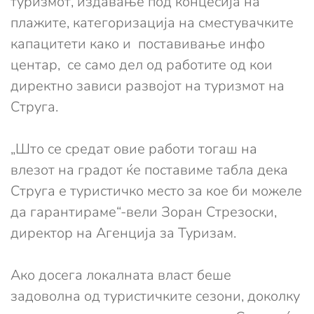
туризмот, издавање под концесија на
плажите, категоризација на сместувачките
капацитети како и поставивање инфо
центар, се само дел од работите од кои
директно зависи развојот на туризмот на
Струга.
„Што се средат овие работи тогаш на
влезот на градот ќе поставиме табла дека
Струга е туристичко место за кое би можеле
да гарантираме“-вели Зоран Стрезоски,
директор на Агенција за Туризам.
Ако досега локалната власт беше
задоволна од туристичките сезони, доколку