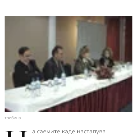
трибинa
а саемите каде настапува