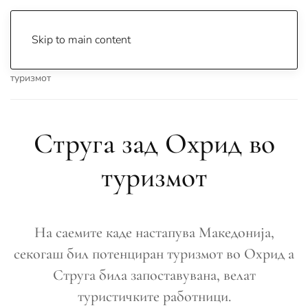
Skip to main content
Почетна
Archive
Вести
Струга
Струга зад Охрид во
туризмот
Струга зад Охрид во
туризмот
На саемите каде настапува Македонија,
секогаш бил потенциран туризмот во Охрид а
Струга била запоставувана, велат
туристичките работници.