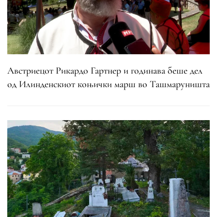
Австриецот Рикардо Гартнер и годинава беше дел
од Илинденскиот коњички марш во Ташмаруништа