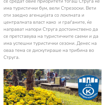
се средат овие приоритети тогаш Струга ќе
има туристички бум, вели Стрезоски. Вети
оти заедно агенцијата со локлната и
централната власт како и граѓаните, ќе
направат напори Струга достоинствено да
се претставува на туристичките саеми и да
има успешни туристички сезони. Денес на
оваа тема се дискутираше на трибина во
Струга.