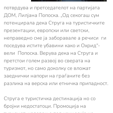
потврдува и претседателот на партијата
ДОМ, Лилјана Попоска. „Од секогаш сум
потенцирала дека Струга на туристичките
презентации, европски или светски,
неправедно сме ја заборавале а речиси ги
поседува истите убавини како и Охрид“-
вели Попоска. Верува дека на Струга и
претстои голем развој во сверата на
туризмот, но само доколку се вложат
заеднички напори на граѓаните без
разлика на верска или етничка припадност.
Струга е туристичка дестинација но со
бројни недостатоци. Промоција на