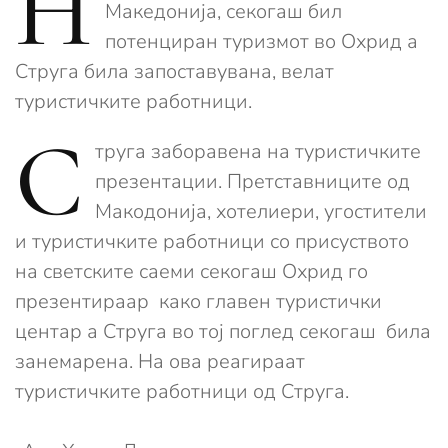
Н
Македонија, секогаш бил
потенциран туризмот во Охрид а
Струга била запоставувана, велат
туристичките работници.
С
труга заборавена на туристичките
презентации. Претставниците од
Макодонија, хотелиери, угостители
и туристичките работници со присуството
на светските саеми секогаш Охрид го
презентираар како главен туристички
центар а Струга во тој поглед секогаш била
занемарена. На ова реагираат
туристичките работници од Струга.