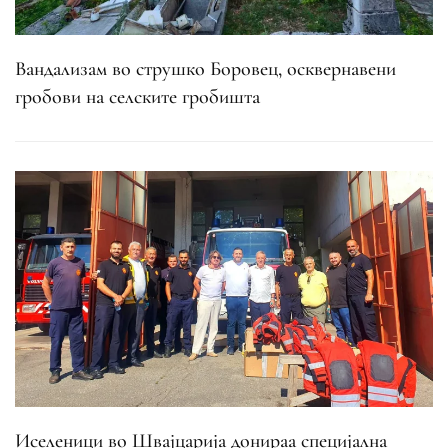
Вандализам во струшко Боровец, осквернавени
гробови на селските гробишта
Иселеници во Швајцарија донираа специјална