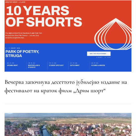
Вечерва започнува десеттото јубилејно издание на
фестивалот на краток филм „Дрим шорт“