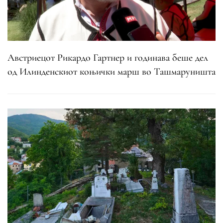
Австриецот Рикардо Гартнер и годинава беше дел
од Илинденскиот коњички марш во Ташмаруништа