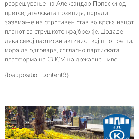
разрешување на Александар Попоски од
претседателската позиција, поради
заземање на спротивен став во врска нацрт
планот за струшкото крајбрежје. Додаде
дека секој партиски активист кој што греши,
мора да одговара, согласно партиската
платформа на СДСМ на државно ниво.
{loadposition content9}