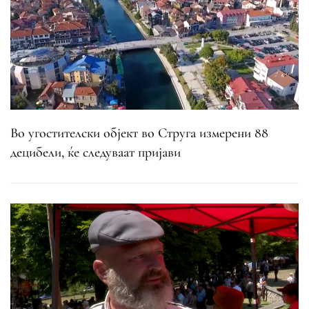
Во угостителски објект во Струга измерени 88
децибели, ќе следуваат пријави