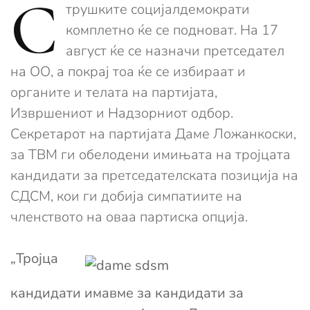
С
трушките социјалдемократи
комплетно ќе се подноват. На 17
август ќе се назначи претседател
на ОО, а покрај тоа ќе се избираат и
органите и телата на партијата,
Извршениот и Надзорниот одбор.
Секретарот на партијата Даме Ложанкоски,
за ТВМ ги обелодени имињата на тројцата
кандидати за претседателската позиција на
СДСМ, кои ги добија симпатиите на
членството на оваа партиска опција.
„Тројца
кандидати имавме за кандидати за