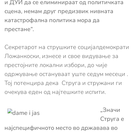
и ДУИ да се елиминираат од политичката
сцена, немам друг предизвик нивната
катастрофална политика мора да
престане“.
Секретарот на струшките социјалдемократи
Ложанкоски, изнесе и свое видување за
престојните локални избори, до чије
одржување остануваат уште седум месеци .
Тој потенцира дека Струга и стружани ги
очекува еден од најтешките испити.
„Значи
Струга е
најспецифичното место во државава во