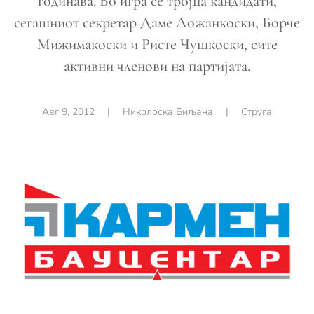
годинава. Во игра се тројца кандидати,
сегашниот секретар Даме Ложанкоски, Борче
Мижимакоски и Ристе Чушкоски, сите
активни членови на партијата.
Авг 9, 2012
|
Николоска Биљана
|
Струга