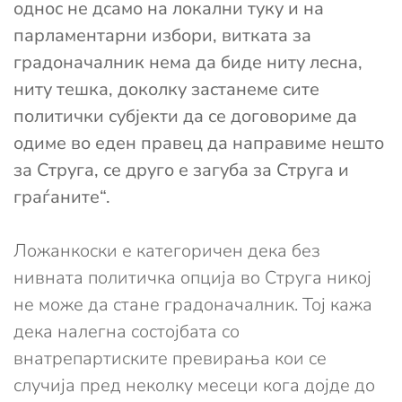
однос не дсамо на локални туку и на
парламентарни избори, витката за
градоначалник нема да биде ниту лесна,
ниту тешка, доколку застанеме сите
политички субјекти да се договориме да
одиме во еден правец да направиме нешто
за Струга, се друго е загуба за Струга и
граѓаните“.
Ложанкоски е категоричен дека без
нивната политичка опција во Струга никој
не може да стане градоначалник. Тој кажа
дека налегна состојбата со
внатрепартиските превирања кои се
случија пред неколку месеци кога дојде до