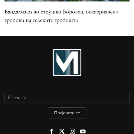
Вандализам во струшко Боровец, осквернавени
гробови на селските гробишта
Пријавете се