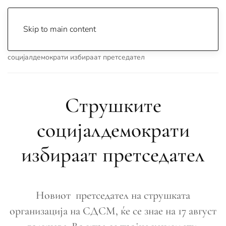
Skip to main content
Почетна
Archive
Вести
Струга
Струшките
социјалдемократи избираат претседател
Струшките
социјалдемократи
избираат претседател
Новиот претседател на струшката
организација на СДСМ, ќе се знае на 17 август