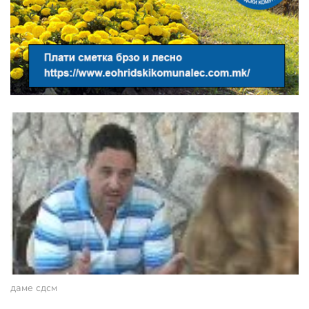
даме сдсм