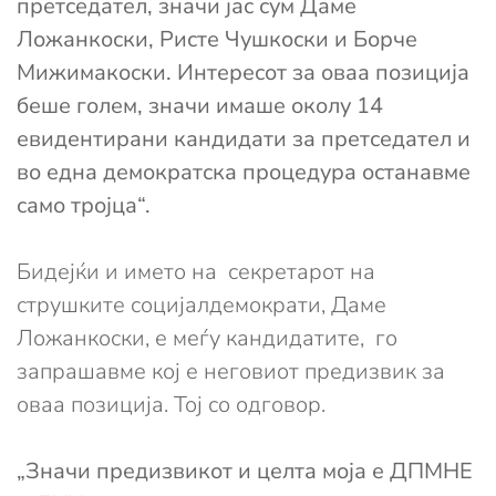
претседател, значи јас сум Даме
Ложанкоски, Ристе Чушкоски и Борче
Мижимакоски. Интересот за оваа позиција
беше голем, значи имаше околу 14
евидентирани кандидати за претседател и
во една демократска процедура останавме
само тројца“.
Бидејќи и името на секретарот на
струшките социјалдемократи, Даме
Ложанкоски, е меѓу кандидатите, го
запрашавме кој е неговиот предизвик за
оваа позиција. Тој со одговор.
„Значи предизвикот и целта моја е ДПМНЕ