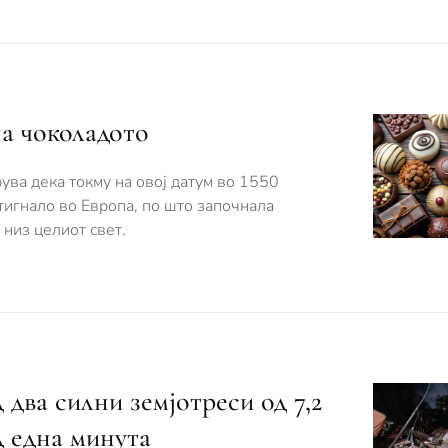
на чоколадото
ува дека токму на овој датум во 1550
тигнало во Европа, по што започнала
 низ целиот свет.
 два силни земјотреси од 7,2
д една минута