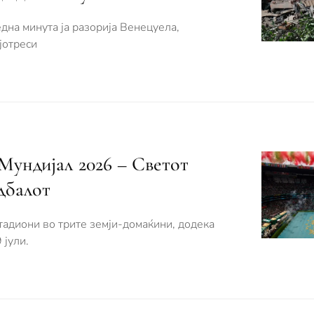
дна минута ја разорија Венецуела,
јотреси
Мундијал 2026 – Светот
дбалот
стадиони во трите земји-домаќини, додека
 јули.