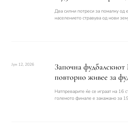
Два силни потреси за помалку од е
населението стравува од нови зем
Јун 12, 2026
Започна фудбалскиот 
повторно живее за фу
Натпреварите ќе се играат на 16 
големото финале е закажано за 19