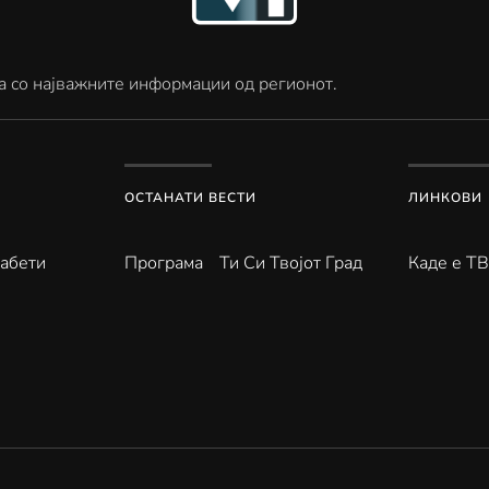
а со најважните информации од регионот.
ОСТАНАТИ ВЕСТИ
ЛИНКОВИ
абети
Програма
Ти Си Твојот Град
Каде е Т