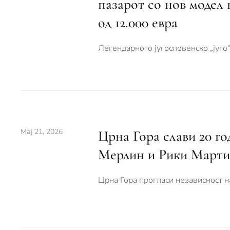
пазарот со нов модел 
од 12.000 евра
Легендарното југословенско „југо“
Мај 21, 2026
Црна Гора слави 20 г
Мерлин и Рики Март
Црна Гора прогласи независност н