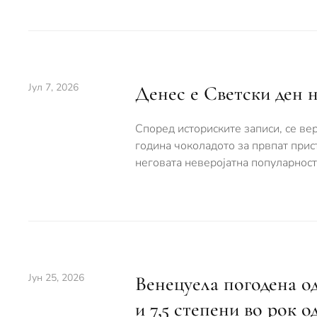
Јул 7, 2026
Денес е Светски ден 
Според историските записи, се вер
година чоколадото за првпат прис
неговата неверојатна популарност
Јун 25, 2026
Венецуела погодена од
и 7,5 степени во рок о