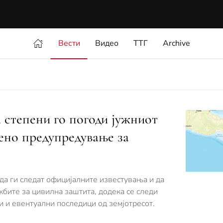
Вести
Видео
ТТГ
Archive
4 степени го погоди јужниот
дено предупредување за
а ги следат официјалните известувања и да
жбите за цивилна заштита, додека се следи
 и евентуални последици од земјотресот.