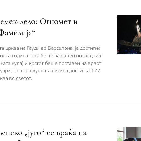
ремек-дело: Огномет и
 Фамилија“
а црква на Гауди во Барселона, ја достигна
 оваа година кога беше завршен последниот
ката кула) и крстот беше поставен на врвот
уари, со што вкупната висина достигна 172
ква во светот.
енско „југо“ се враќа на