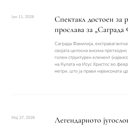
Јун 11, 2026
Спектакл достоен за 
прослава за „Саграда
Саграда Фамилија, екстравагантнат
својата целосна висина претходно
голем структурен елемент (највисо
на Кулата на Исус Христос во февр
метри, што ја прави највисоката цр
Мај 27, 2026
Легендарното југослов