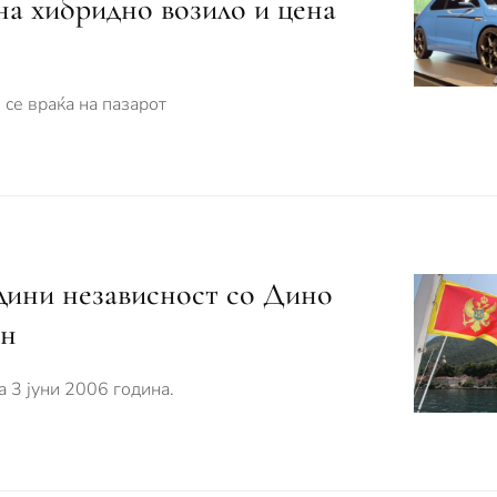
на хибридно возило и цена
 се враќа на пазарот
одини независност со Дино
ин
а 3 јуни 2006 година.