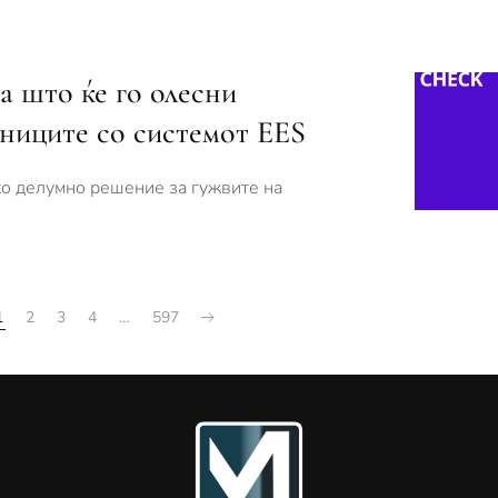
а што ќе го олесни
ниците со системот EES
ако делумно решение за гужвите на
1
2
3
4
…
597