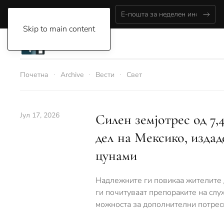
Thursday, August 6, 2026
Skip to main content
Почетна
Archive
Вести
Свет
Јул 17, 2026
Силен земјотрес од 7,
дел на Мексико, изда
цунами
Надлежните ги повикаа жителите д
ги почитуваат препораките на слу
можноста за дополнителни потреси