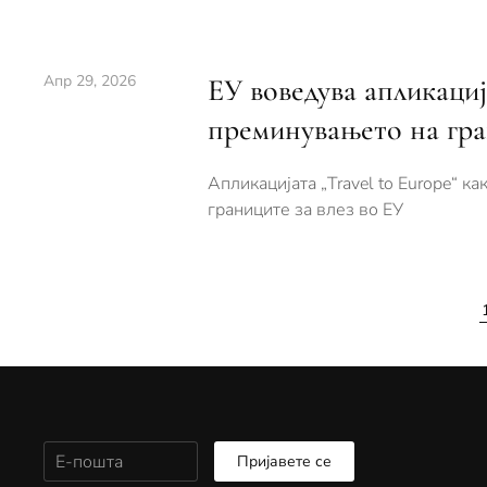
Апр 29, 2026
ЕУ воведува апликациј
преминувањето на гра
Апликацијата „Travel to Europe“ к
границите за влез во ЕУ
Пријавете се