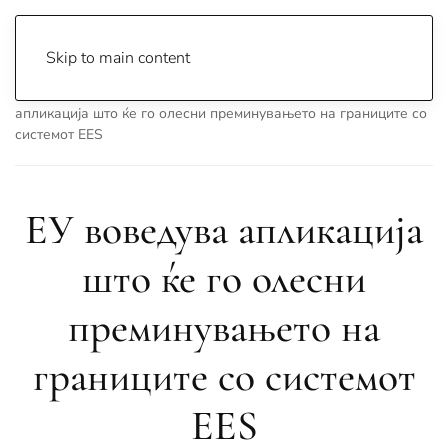
Skip to main content
Почетна
Archive
Вести
Свет
ЕУ воведува
апликација што ќе го олесни преминувањето на границите со
системот EES
ЕУ воведува апликација
што ќе го олесни
преминувањето на
границите со системот
EES