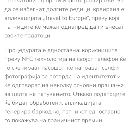
отпечатоци од прсти и фотографирање. За
да се избегнат долгите редици, креирана е
апликацијата „Travel to Europe“, преку која
патниците ќе можат однапред да ги внесат
своите податоци.
Процедурата е едноставна: корисниците
преку NFC технологија на својот телефон ќе
го скенираат пасошот, ќе направат селфи
фотографија за потврда на идентитетот и
ќе одговорат на неколку основни прашања
за целта на патувањето. Откако податоците
ќе бидат обработени, апликацијата
генерира баркод кој патникот едноставно
го покажува на граничниот премин.