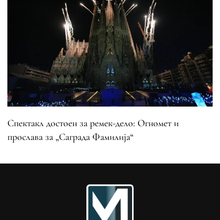
Спектакл достоен за ремек-дело: Огномет и
прослава за „Саграда Фамилија“