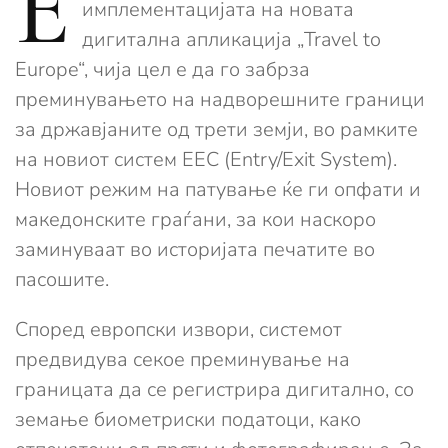
Е
имплементацијата на новата
дигитална апликација „Travel to
Europe“, чија цел е да го забрза
преминувањето на надворешните граници
за државјаните од трети земји, во рамките
на новиот систем ЕЕС (Entry/Exit System).
Новиот режим на патување ќе ги опфати и
македонските граѓани, за кои наскоро
заминуваат во историјата печатите во
пасошите.
Според европски извори, системот
предвидува секое преминување на
границата да се регистрира дигитално, со
земање биометриски податоци, како