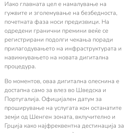
Иако главната цел е намалување на
гужвите и зголемување на безбедноста,
почетната фаза носи предизвици. На
одредени гранични премини веќе се
регистрирани подолги чекања поради
прилагодувањето на инфраструктурата и
навикнувањето на новата дигитална
процедура.
Во моментов, оваа дигитална олеснина е
достапна само за влез во Шведска и
Португалија. Официјален датум за
проширување на услугата кон останатите
земји од Шенген зоната, вклучително и
Грција како најфреквентна дестинација за