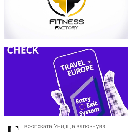
вропската Унија ја започнува