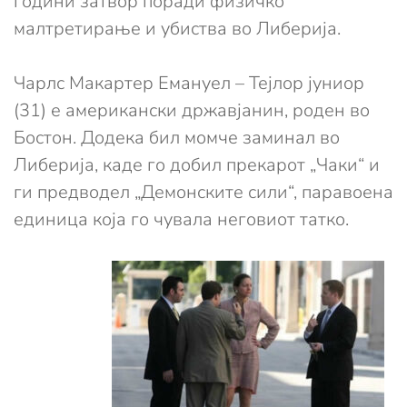
години затвор поради физичко
малтретирање и убиства во Либерија.
Чарлс Макартер Емануел – Тејлор јуниор
(31) е американски државјанин, роден во
Бостон. Додека бил момче заминал во
Либерија, каде го добил прекарот „Чаки“ и
ги предводел „Демонските сили“, паравоена
единица која го чувала неговиот татко.