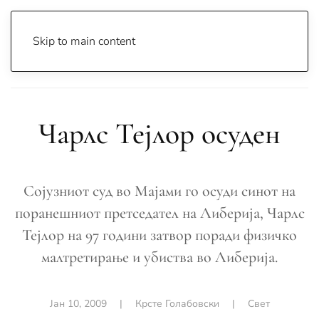
Skip to main content
Почетна
Archive
Вести
Свет
Чарлс Тејлор осуден
Чарлс Тејлор осуден
Сојузниот суд во Мајами го осуди синот на
поранешниот претседател на Либерија, Чарлс
Тејлор на 97 години затвор поради физичко
малтретирање и убиства во Либерија.
Јан 10, 2009
|
Крсте Голабовски
|
Свет