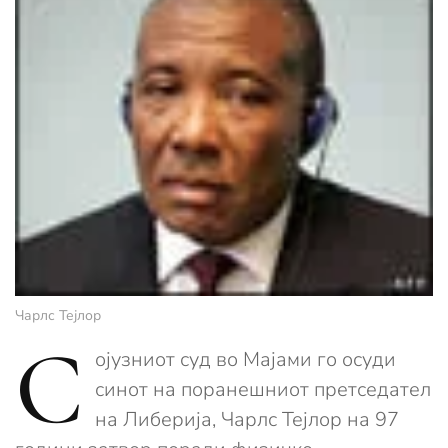
Чарлс Тејлор
С
ојузниот суд во Мајами го осуди
синот на поранешниот претседател
на Либерија, Чарлс Тејлор на 97