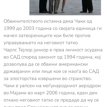
Обвинителството истакна дека Чаки од
1999 до 2003 година со својата единица ги
мачел затворениците кои биле против
управувањето на неговиот татко.
Чарлс Тејлор јуниор е прва личност осудена
во САД според законот од 1994 година, кој
дозволува да се обвини американски
државјанин или лице кое се наоѓа во САД
за злосторства извршени во странство.
Чаки е уапсен на меѓународниот аеродром
во Мајами во март 2006 година, еден ден
откако неговиот татко се предаде да му се