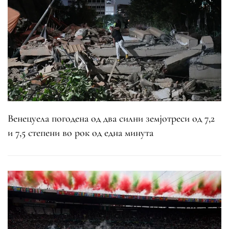
Венецуела погодена од два силни земјотреси од 7,2
и 7,5 степени во рок од една минута