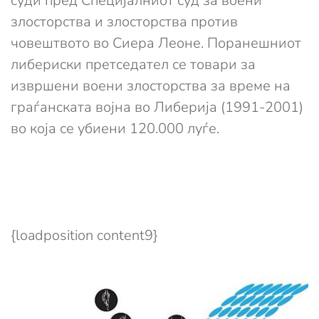
суди пред Специјалниот суд за воени
злосторства и злосторства против
човештвото во Сиера Леоне. Поранешниот
либериски претседател се товари за
извршени воени злосторства за време на
граѓанската војна во Либерија (1991-2001)
во која се убиени 120.000 луѓе.
{loadposition content9}