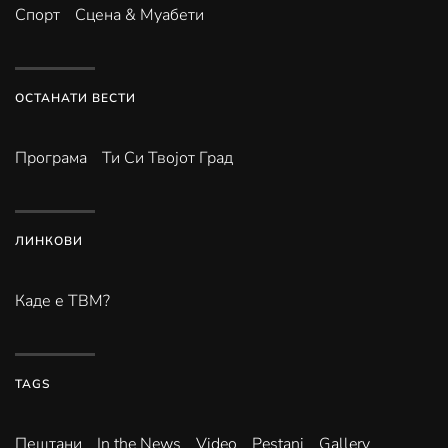
Спорт
Сцена & Муабети
ОСТАНАТИ ВЕСТИ
Програма
Ти Си Твојот Град
ЛИНКОВИ
Каде е ТВМ?
TAGS
Пештани
In the News
Video
Pestani
Gallery