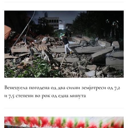
Венецуела погодена од два силни земјотреси од 7,2
и 7,5 степени во рок од една минута