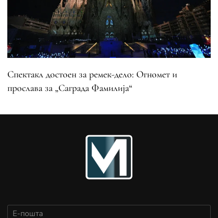
Спектакл достоен за ремек-дело: Огномет и
прослава за „Саграда Фамилија“