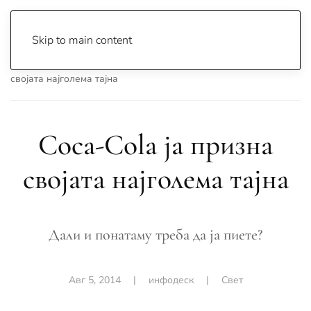
Skip to main content
Почетна
Archive
Вести
Свет
Coca-Cola ја призна
својата најголема тајна
Coca-Cola ја призна
својата најголема тајна
Дали и понатаму треба да ја пиете?
Авг 5, 2014
|
инфодеск
|
Свет