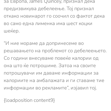
за Европа, James Quincey, признал дека
предизвикува дебелеење. Тој признал
откако новинарот го соочил со фактот дека
во само една лименка има шест коцки
шеќер.
“И ние мораме да допринесеме во
решавањето на проблемот со дебелеењето.
Со години внесуваме повеќе калории од
она што ќе потрошиме. Затоа на своите
потрошувачи им даваме информации за
калориите на амбалажата и ги ставаме тие
информации во рекламите”, изјавил тој.
{loadposition content9}