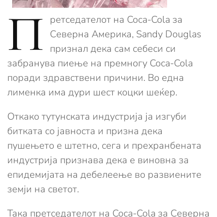
П
ретседателот на Coca-Cola за
Северна Америка, Sandy Douglas
признал дека сам себеси си
забранува пиење на премногу Coca-Cola
поради здравствени причини. Во една
лименка има дури шест коцки шеќер.
Откако тутунската индустрија ја изгуби
битката со јавноста и призна дека
пушењето е штетно, сега и прехранбената
индустрија признава дека е виновна за
епидемијата на дебелеење во развиените
земји на светот.
Така претседателот на Coca-Cola за Северна