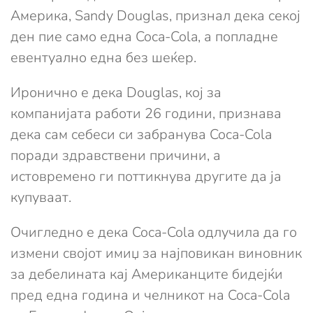
Америка, Sandy Douglas, признал дека секој
ден пие само една Coca-Cola, а попладне
евентуално една без шеќер.
Иронично е дека Douglas, кој за
компанијата работи 26 години, признава
дека сам себеси си забранува Coca-Cola
поради здравствени причини, а
истовремено ги поттикнува другите да ја
купуваат.
Очигледно е дека Coca-Cola одлучила да го
измени својот имиџ за најповикан виновник
за дебелината кај Американците бидејќи
пред една година и челникот на Coca-Cola