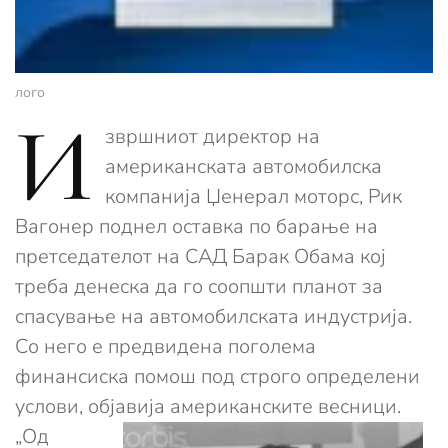
лого
И
звршниот директор на
американската автомобилска
компанија Џенерал моторс, Рик
Вагонер поднел оставка по барање на
претседателот на САД Барак Обама кој
треба денеска да го соопшти планот за
спасување на автомобилската индустрија.
Со него е предвидена поголема
финансиска помош под строго определени
услови, објавија американските весници.
„Од