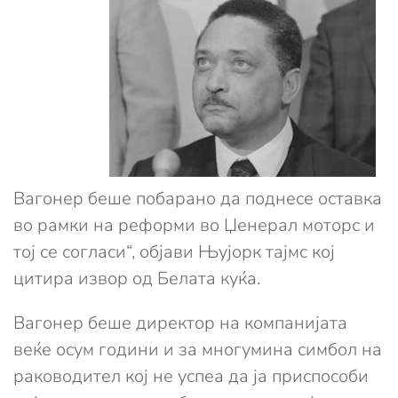
Вагонер беше побарано да поднесе оставка
во рамки на реформи во Џенерал моторс и
тој се согласи“, објави Њујорк тајмс кој
цитира извор од Белата куќа.
Вагонер беше директор на компанијата
веќе осум години и за многумина симбол на
раководител кој не успеа да ја приспособи