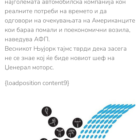
најголемата автомобилска компанија кон
реалните потреби на времето и да
одговори на очекувањата на Американците
кои бараа помали и поекономични возила,
наведува АФП.
Весникот Њујорк тајмс тврди дека засега
не се знае кој ќе биде новиот шеф на
Џенерал моторс.
{loadposition content9}