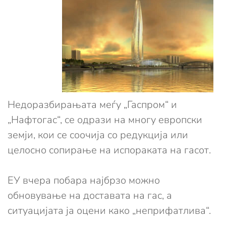
Недоразбирањата меѓу „Гаспром“ и
„Нафтогас“, се одрази на многу европски
земји, кои се соочија со редукција или
целосно сопирање на испораката на гасот.
ЕУ вчера побара најбрзо можно
обновување на доставата на гас, а
ситуацијата ја оцени како „неприфатлива“.