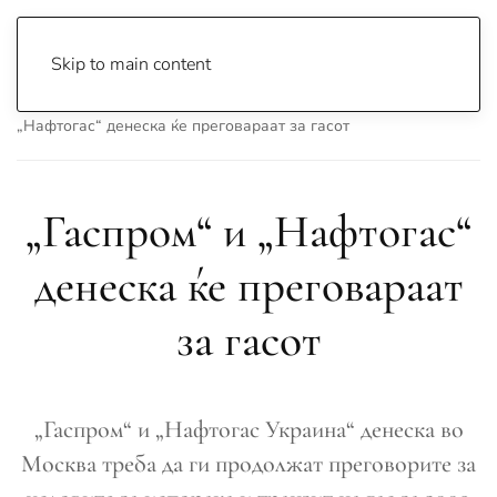
Skip to main content
Почетна
Archive
Вести
Свет
„Гаспром“ и
„Нафтогас“ денеска ќе преговараат за гасот
„Гаспром“ и „Нафтогас“
денеска ќе преговараат
за гасот
„Гаспром“ и „Нафтогас Украина“ денеска во
Москва треба да ги продолжат преговорите за