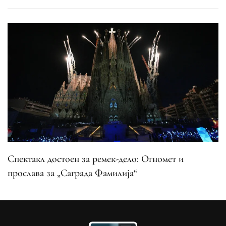
Спектакл достоен за ремек-дело: Огномет и
прослава за „Саграда Фамилија“