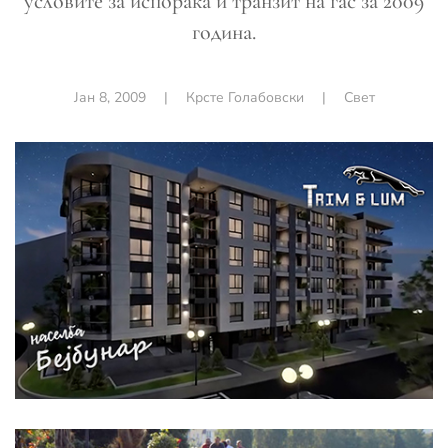
условите за испорака и транзит на гас за 2009
година.
Јан 8, 2009
|
Крсте Голабовски
|
Свет