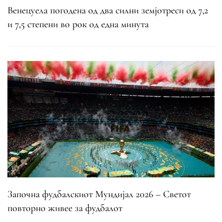
Венецуела погодена од два силни земјотреси од 7,2
и 7,5 степени во рок од една минута
Започна фудбалскиот Мундијал 2026 – Светот
повторно живее за фудбалот