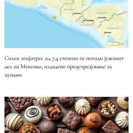
Силен земјотрес од 7,4 степени го погоди јужниот
дел на Мексико, издадено предупредување за
цунами