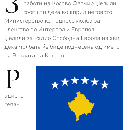
З
работи на Косово Фатмир Џелили
соопшти дека во април неговото
Министерство ќе поднесе молба за
членство во Интерпол и Европол.
Џелили за Радио Слободна Европа изјави
дека молбата ќе биде поднесена од името
на Владата на Косово.
Р
адиото
сепак