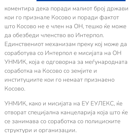
коментира дека поради малиот број држави
кои го признале Косово и поради фактот
што Косово не е член на ОН, тешко ќе може
да обезбеди членство во Интерпол.
Единствениот механизам преку кој може да
соработува со Интерпол е мисијата на ОН
УНМИК, која е одговорна за меѓународната
соработка на Косово со земјите и
институциите кои го немаат признаено
Косово.
УНМИК, како и мисиjaта на ЕУ ЕУЛЕКС, ќе
отворат специјална канцеларија која што ќе
се занимава со соработка со полициските
структури и организации.