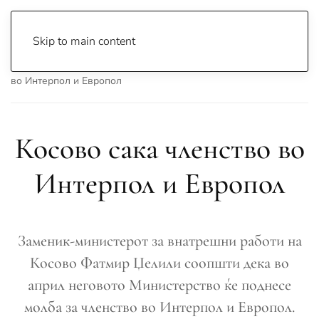
Skip to main content
Почетна
Archive
Вести
Свет
Косово сака членство
во Интерпол и Европол
Косово сака членство во
Интерпол и Европол
Заменик-министерот за внатрешни работи на
Косово Фатмир Џелили соопшти дека во
април неговото Министерство ќе поднесе
молба за членство во Интерпол и Европол.