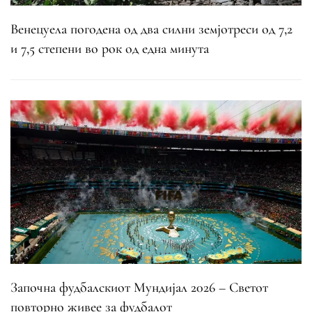
Венецуела погодена од два силни земјотреси од 7,2
и 7,5 степени во рок од една минута
Започна фудбалскиот Мундијал 2026 – Светот
повторно живее за фудбалот