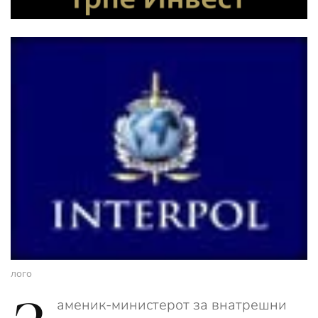
лого
аменик-министерот за внатрешни