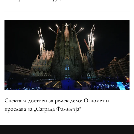
Спектакл достоен за ремек-дело: Огномет и
прослава за „Саграда Фамилија“