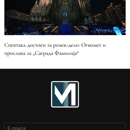
Спектакл достоен за ремек-дело: Огномет и
прослава за „Саграда Фамилија“