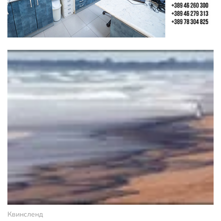
Квинсленд