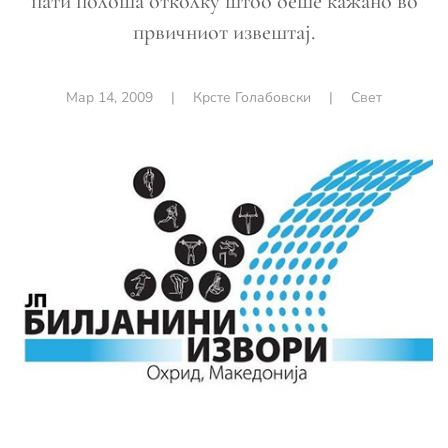
пати полоша отколку штоо беше кажано во
првичниот извештај.
Мар 14, 2009
|
Крсте Голабовски
|
Свет