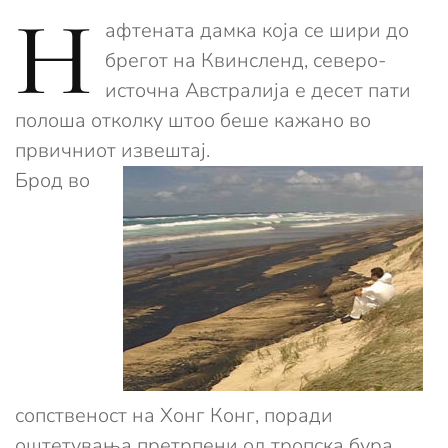
Н
афтената дамка која се шири до
брегот на Квинсленд, северо-
источна Австралија е десет пати
полоша отколку штоо беше кажано во
првичниот извештај.
Брод во
сопственост на Хонг Конг, поради
оштетувања претрпени од тропска бура