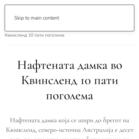
Skip to main content
Почетна
Archive
Вести
Свет
Нафтената дамка во
Квинсленд 10 пати поголема
Нафтената дамка во
Квинсленд 10 пати
поголема
Нафтената дамка која се шири до брегот на
Квинсленд, северо-источна Австралија е десет