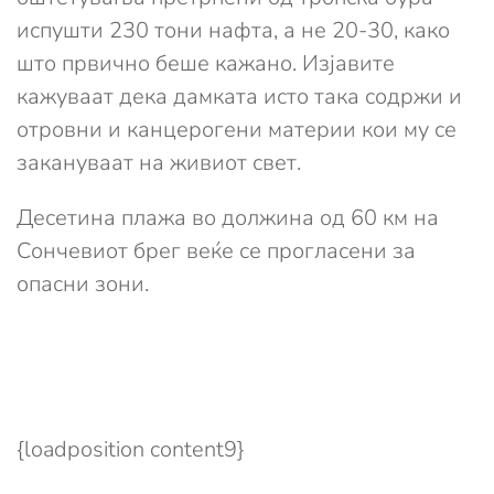
испушти 230 тони нафта, а не 20-30, како
што првично беше кажано. Изјавите
кажуваат дека дамката исто така содржи и
отровни и канцерогени материи кои му се
закануваат на живиот свет.
Десетина плажа во должина од 60 км на
Сончевиот брег веќе се прогласени за
опасни зони.
{loadposition content9}