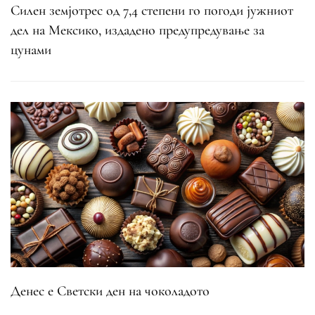
Силен земјотрес од 7,4 степени го погоди јужниот
дел на Мексико, издадено предупредување за
цунами
Денес е Светски ден на чоколадото