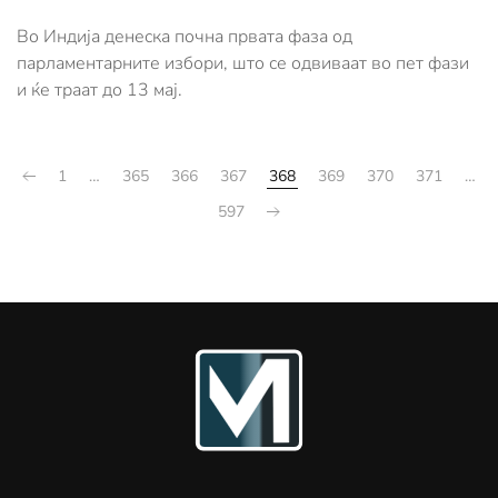
Во Индија денеска почна првата фаза од
парламентарните избори, што се одвиваат во пет фази
и ќе траат до 13 мај.
1
…
365
366
367
368
369
370
371
…
597