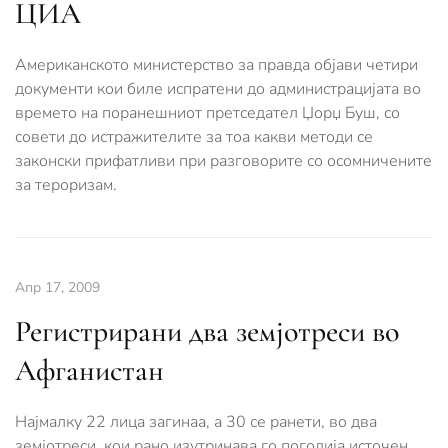
ЦИА
Американското министерство за правда објави четири
документи кои биле испратени до администрацијата во
времето на поранешниот претседател Џорџ Буш, со
совети до истражителите за тоа какви методи се
законски прифатливи при разговорите со осомничените
за тероризам.
Апр 17, 2009
Регистрирани два земјотреси во
Афганистан
Најмалку 22 лица загинаа, а 30 се ранети, во два
земјотреси, кои рано изутринава го погодија источен