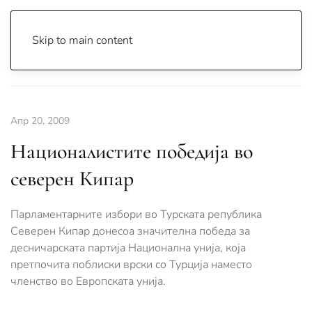
Skip to main content
Почетна
Archive
Вести
Свет
Апр 20, 2009
Националистите победија во
северен Кипар
Парламентарните избори во Турската република
Северен Кипар донесоа значителна победа за
десничарската партија Национална унија, која
претпочита поблиски врски со Турција наместо
членство во Европската унија.