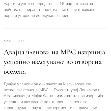
март или уште поверојатно за 16 март, откако за
ноќеска планираното полетување беше откажано
поради утврдено истекување гориво.
Мар 11, 2009
Дваjцa членови на МВС извршија
успешно излегување во отворена
вселена
Двајца членови од екипажот на Меѓународната
вселенска станица (МВС) – Русинот Јуриј Лончаков и
Американецот Мајкл Финк – изминатата ноќ извршија
успешно излегување во отворена вселена за
спроведување научен експеримент и извршување