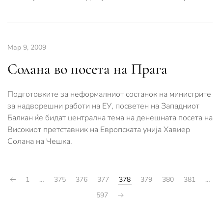
Мар 9, 2009
Солана во посета на Прага
Подготовките за неформалниот состанок на министрите
за надворешни работи на ЕУ, посветен на Западниот
Балкан ќе бидат централна тема на денешната посета на
Високиот претставник на Европската унија Хавиер
Солана на Чешка.
1
…
375
376
377
378
379
380
381
…
597