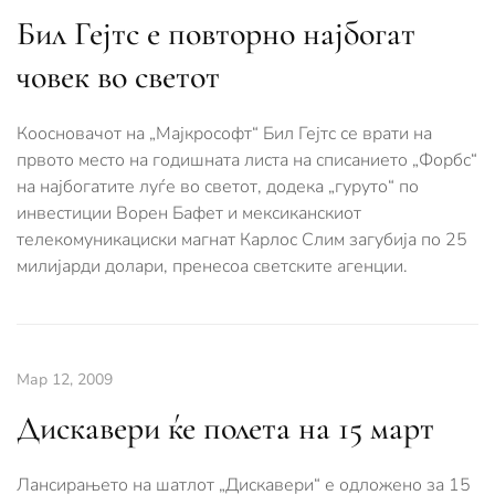
Бил Гејтс е повторно најбогат
човек во светот
Коосновачот на „Мајкрософт“ Бил Гејтс се врати на
првото место на годишната листа на списанието „Форбс“
на најбогатите луѓе во светот, додека „гуруто“ по
инвестиции Ворен Бафет и мексиканскиот
телекомуникациски магнат Карлос Слим загубија по 25
милијарди долари, пренесоа светските агенции.
Мар 12, 2009
Дискавери ќе полета на 15 март
Лансирањето на шатлот „Дискавери“ е одложено за 15