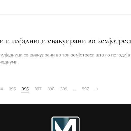
и и илјадници евакуирани во земјотрес
илјадници се евакуирани во три земјотреси што го погодија
 медиуми.
94
395
396
397
398
399
…
597