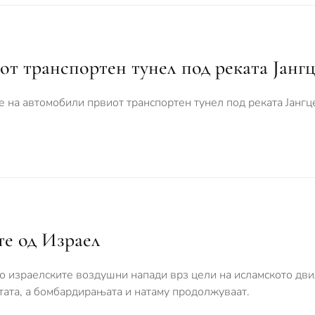
от транспортен тунел под реката Јангц
на автомобили првиот транспортен тунел под реката Јангце
те од Израел
о израелските воздушни напади врз цели на исламското дв
отата, а бомбардирањата и натаму продолжуваат.