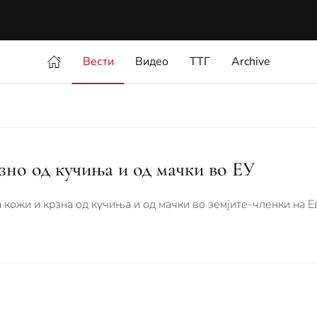
Вести
Видео
ТТГ
Archive
зно од кучиња и од мачки во ЕУ
а кожи и крзна од кучиња и од мачки во земјите-членки на Е