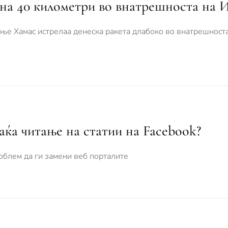
 на 40 километри во внатрешноста на 
е Хамас истрелаа денеска ракета длабоко во внатрешноста 
аќа читање на статии на Facebook?
облем да ги замени веб порталите