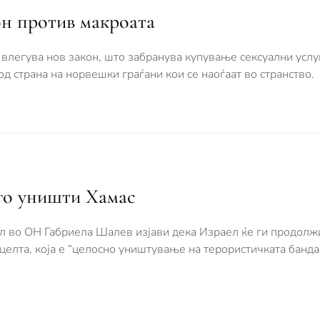
н против макроата
 влегува нов закон, што забранува купување сексуални услу
 од страна на норвешки граѓани кои се наоѓаат во странство.
 го уништи Хамас
ел во ОН Габриела Шалев изјави дека Израел ќе ги продолж
е целта, која е “целосно уништување на терористичката банда