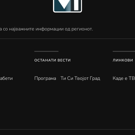
а со најважните информации од регионот.
ОСТАНАТИ ВЕСТИ
ЛИНКОВИ
абети
Програма
Ти Си Твојот Град
Каде е Т