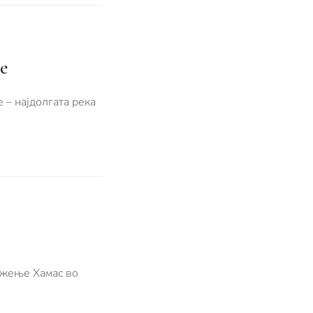
е
 – најдолгата река
ижење Хамас во