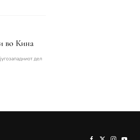
и во Кина
 југозападниот дел