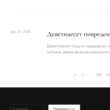
Дек 27, 2008
Деветнаесет повреден
Деветнаесет лица се повредени, а 
на Кина, јавија денеска кинеските
1
…
393
3
Пријавете се