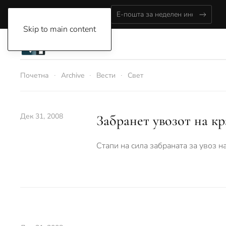
Sunday, August 9, 2026
Skip to main content
Почетна
Archive
Вести
Свет
Дек 31, 2008
Забранет увозот на кр
Стапи на сила забраната за увоз н