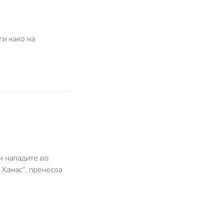
ги како на
и нападите во
 Хамас“, пренесоа