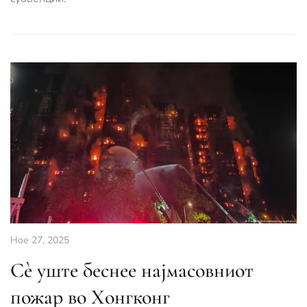
Ное 27, 2025
Сè уште беснее најмасовниот
пожар во Хонгконг