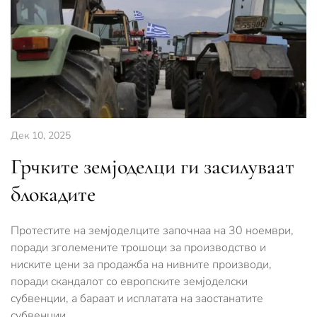
Дек 10, 2025
Грчките земјоделци ги засилуваат
блокадите
Протестите на земјоделците започнаа на 30 ноември,
поради зголемените трошоци за производство и
ниските цени за продажба на нивните производи,
поради скандалот со европските земјоделски
субвенции, а бараат и исплатата на заостанатите
субвенции.