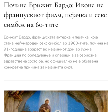
Почина Брижит Бардо: Икона на
францускиот филм, пејачка и секс
симбол на 60-тите
Брижит Бардо, француската актерка и пејачка, која
стана меѓународен секс симбол во 1960-тите, почина на
91-годишна возраст во нејзиниот дом во Јужна
Франција по боледување и операција за сериозна
здравствена состојба, но официјално не е објавена
конкретна причина за нејзината смрт.