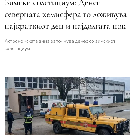
Зимски солстициум: Денес
северната хемисфера го доживува
најкраткиот ден и најдолгатa ноќ
Астрономската зима започнува денес со зимскиот
солстициум