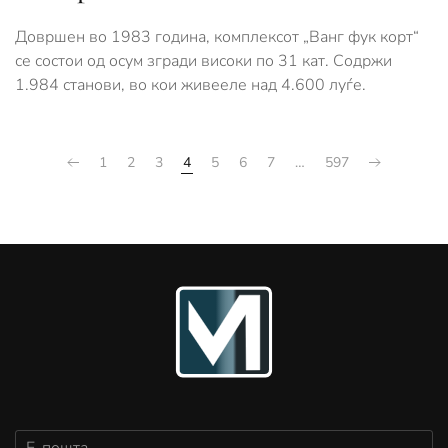
Довршен во 1983 година, комплексот „Ванг фук корт“
се состои од осум згради високи по 31 кат. Содржи
1.984 станови, во кои живееле над 4.600 луѓе.
1
2
3
4
5
6
7
…
597