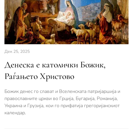
Дек 25, 2025
Денеска е католички Божик,
Раѓањето Христово
Божик денес го слават и Вселенската патријаршија и
православните цркви во Грција, Бугарија, Романија,
Украина и Грузија, кои го прифатија грегоријанскиот
календар.