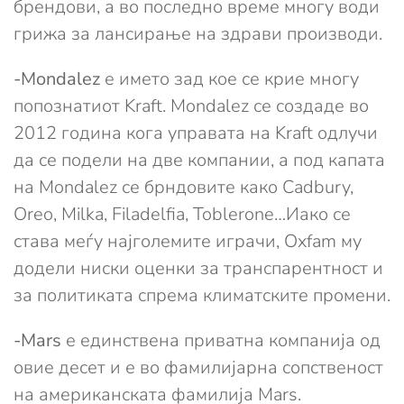
брендови, а во последно време многу води
грижа за лансирање на здрави производи.
-Mondalez
е името зад кое се крие многу
попознатиот Kraft. Mondalez се создаде во
2012 година кога управата на Kraft одлучи
да се подели на две компании, а под капата
на Mondalez се брндовите како Cadbury,
Oreo, Milka, Filadelfia, Toblerone…Иако се
става меѓу најголемите играчи, Oxfam му
додели ниски оценки за транспарентност и
за политиката спрема климатските промени.
-Mars
е единствена приватна компанија од
овие десет и е во фамилијарна сопственост
на американската фамилија Mars.