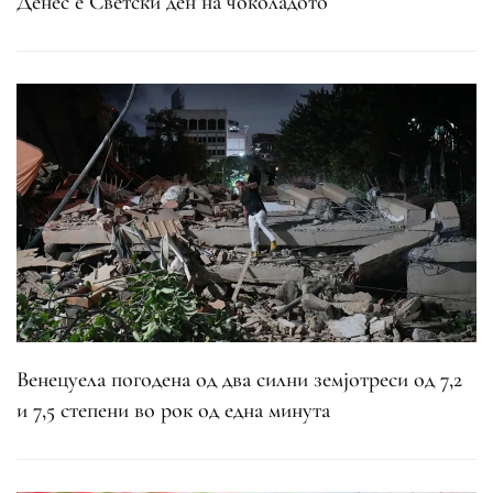
Денес е Светски ден на чоколадото
Венецуела погодена од два силни земјотреси од 7,2
и 7,5 степени во рок од една минута