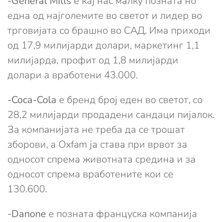
-General Mills
е кај нас малку позната но
една од најголемите во светот и лидер во
трговијата со брашно во САД. Има приходи
од 17,9 милијарди долари, маркетинг 1,1
милијарда, профит од 1,8 милијарди
долари а вработени 43.000.
-Coca-Cola
е бренд број еден во светот, со
28,2 милијарди продадени сандаци пијалок.
За компанијата не треба да се трошат
зборови, а Oxfam ја става при врвот за
односот спрема животната средина и за
односот спрема вработените кои се
130.600.
-Danone
е позната француска компанија