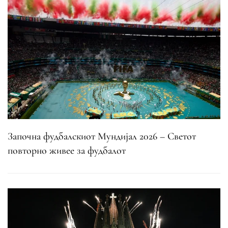
Започна фудбалскиот Мундијал 2026 – Светот
повторно живее за фудбалот