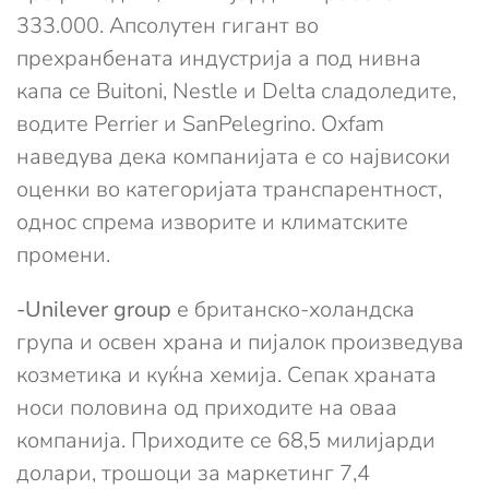
333.000. Апсолутен гигант во
прехранбената индустрија а под нивна
капа се Buitoni, Nestle и Delta сладоледите,
водите Perrier и SanPelegrino. Oxfam
наведува дека компанијата е со највисоки
оценки во категоријата транспарентност,
однос спрема изворите и климатските
промени.
-Unilever group
е британско-холандска
група и освен храна и пијалок произведува
козметика и куќна хемија. Сепак храната
носи половина од приходите на оваа
компанија. Приходите се 68,5 милијарди
долари, трошоци за маркетинг 7,4