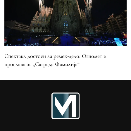
Спектакл достоен за ремек-дело: Огномет и
прослава за „Саграда Фамилија“