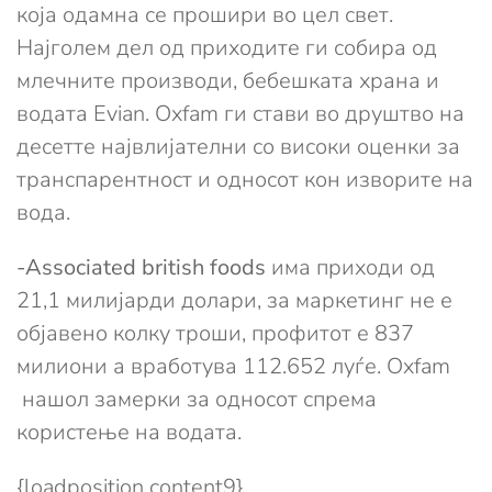
која одамна се прошири во цел свет.
Најголем дел од приходите ги собира од
млечните производи, бебешката храна и
водата Evian. Oxfam ги стави во друштво на
десетте највлијателни со високи оценки за
транспарентност и односот кон изворите на
вода.
-Associated british foods
има приходи од
21,1 милијарди долари, за маркетинг не е
објавено колку троши, профитот е 837
милиони а вработува 112.652 луѓе. Oxfam
нашол замерки за односот спрема
користење на водата.
{loadposition content9}