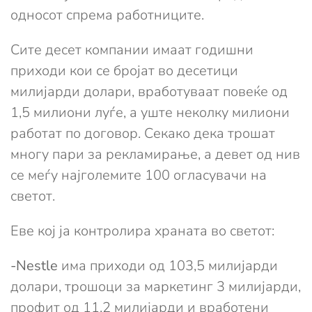
односот спрема работниците.
Сите десет компании имаат годишни
приходи кои се бројат во десетици
милијарди долари, вработуваат повеќе од
1,5 милиони луѓе, а уште неколку милиони
работат по договор. Секако дека трошат
многу пари за рекламирање, а девет од нив
се меѓу најголемите 100 огласувачи на
светот.
Еве кој ја контролира храната во светот:
-Nestle
има приходи од 103,5 милијарди
долари, трошоци за маркетинг 3 милијарди,
профит од 11,2 милијарди и вработени