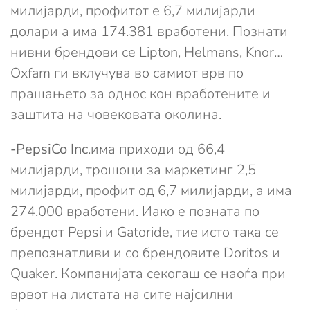
милијарди, профитот е 6,7 милијарди
долари а има 174.381 вработени. Познати
нивни брендови се Lipton, Helmans, Knor…
Oxfam ги вклучува во самиот врв по
прашањето за однос кон вработените и
заштита на човековата околина.
-PepsiCo Inc
.има приходи од 66,4
милијарди, трошоци за маркетинг 2,5
милијарди, профит од 6,7 милијарди, а има
274.000 вработени. Иако е позната по
брендот Pepsi и Gatoride, тие исто така се
препознатливи и со брендовите Doritos и
Quaker. Компанијата секогаш се наоѓа при
врвот на листата на сите најсилни