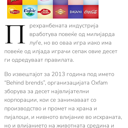
П
рехранбената индустрија
вработува повеќе од милијарда
луѓе, но во оваа игра иако има
повеќе од илјада играчи сепак овие десет
ги одредуваат правилата.
Во извештајот за 2013 година под името
“Behind brends”, организацијата Oxfam
зборува за десет највлијателни
корпорации, кои се занимаваат со
производство и промет на храна и
пијалоци, и нивното влијание во исхраната,
но и влијанието на животната средина и