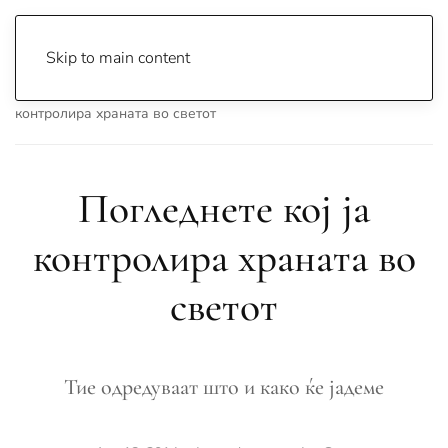
Skip to main content
Почетна
Archive
Вести
Свет
Погледнете кој ја
контролира храната во светот
Погледнете кој ја
контролира храната во
светот
Тие одредуваат што и како ќе јадеме