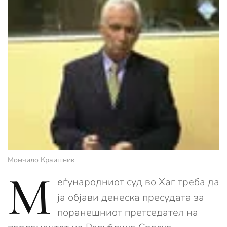
Момчило Краишник
М
еѓународниот суд во Хаг треба да
ја објави денеска пресудата за
поранешниот претседател на