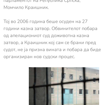
парламентот на Република Српска,
Момчило Краишник.
Тој во 2006 година беше осуден на 27
години казна затвор. Обвинителот побара
од апелациониот суд доживотна казна
затвор, а Краишник кој сам се брани пред
судот, не ја призна вината и побара да биде
организиран нов судски процес.