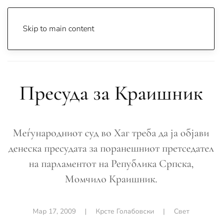
Skip to main content
Почетна
Archive
Вести
Свет
Пресуда за Краишник
Пресуда за Краишник
Меѓународниот суд во Хаг треба да ја објави
денеска пресудата за поранешниот претседател
на парламентот на Република Српска,
Момчило Краишник.
Мар 17, 2009
|
Крсте Голабовски
|
Свет