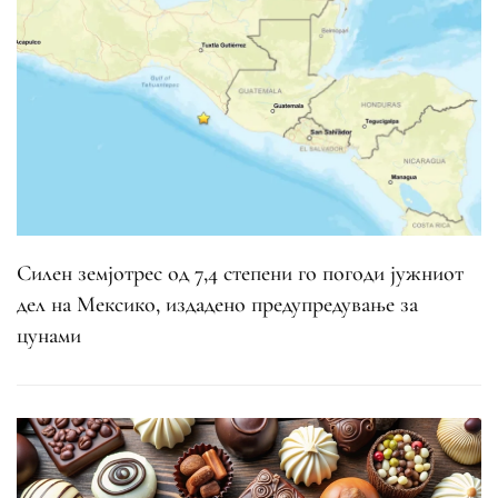
Силен земјотрес од 7,4 степени го погоди јужниот
дел на Мексико, издадено предупредување за
цунами