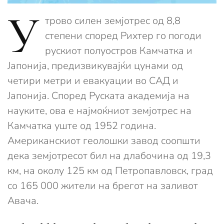
У
трово силен земјотрес од 8,8
степени според Рихтер го погоди
рускиот полуостров Камчатка и
Јапонија, предизвикувајќи цунами од
четири метри и евакуации во САД и
Јапонија. Според Руската академија на
науките, ова е најмоќниот земјотрес на
Камчатка уште од 1952 година.
Американскиот геолошки завод соопшти
дека земјотресот бил на длабочина од 19,3
км, на околу 125 км од Петропавловск, град
со 165 000 жители на брегот на заливот
Авача.