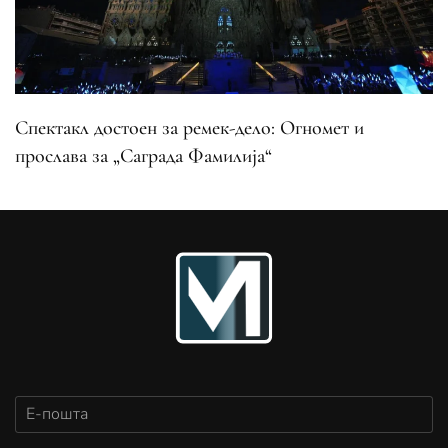
Спектакл достоен за ремек-дело: Огномет и
прослава за „Саграда Фамилија“