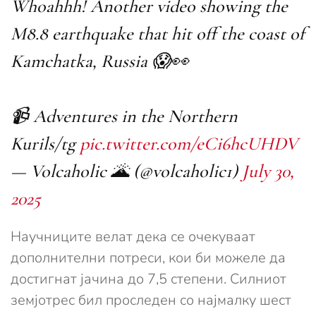
Whoahhh! Another video showing the
M8.8 earthquake that hit off the coast of
Kamchatka, Russia 😱👀
📹 Adventures in the Northern
Kurils/tg
pic.twitter.com/eCi6hcUHDV
— Volcaholic 🌋 (@volcaholic1)
July 30,
2025
Научниците велат дека се очекуваат
дополнителни потреси, кои би можеле да
достигнат јачина до 7,5 степени. Силниот
земјотрес бил проследен со најмалку шест