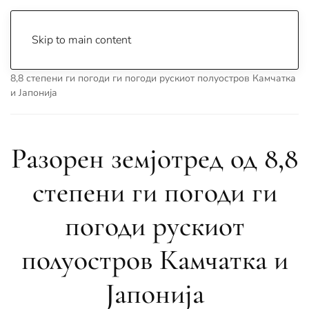
Skip to main content
Почетна
Archive
Вести
Свет
Разорен земјотред од
8,8 степени ги погоди ги погоди рускиот полуостров Камчатка
и Јапонија
Разорен земјотред од 8,8
степени ги погоди ги
погоди рускиот
полуостров Камчатка и
Јапонија