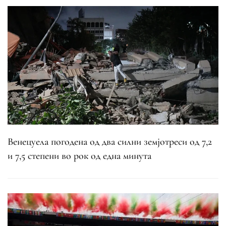
Венецуела погодена од два силни земјотреси од 7,2
и 7,5 степени во рок од една минута