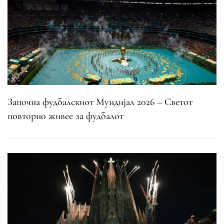
Започна фудбалскиот Мундијал 2026 – Светот
повторно живее за фудбалот