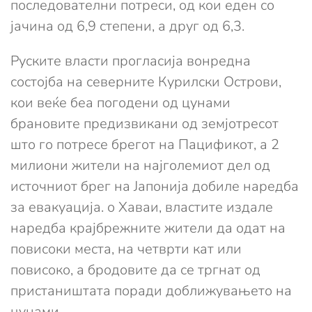
последователни потреси, од кои еден со
јачина од 6,9 степени, а друг од 6,3.
Руските власти прогласија вонредна
состојба на северните Курилски Острови,
кои веќе беа погодени од цунами
брановите предизвикани од земјотресот
што го потресе брегот на Пацификот, а 2
милиони жители на најголемиот дел од
источниот брег на Јапонија добиле наредба
за евакуација. о Хаваи, властите издале
наредба крајбрежните жители да одат на
повисоки места, на четврти кат или
повисоко, а бродовите да се тргнат од
пристаништата поради доближувањето на
цунами.