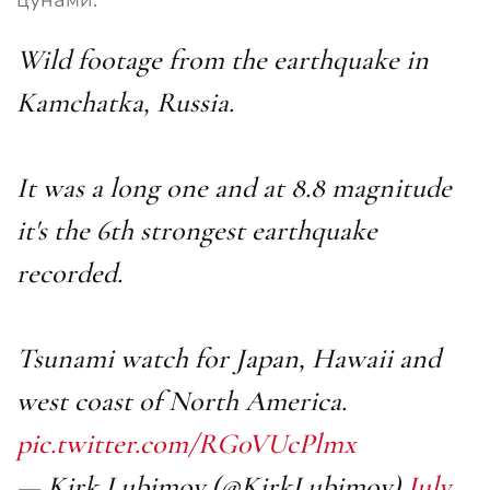
Wild footage from the earthquake in
Kamchatka, Russia.
It was a long one and at 8.8 magnitude
it's the 6th strongest earthquake
recorded.
Tsunami watch for Japan, Hawaii and
west coast of North America.
pic.twitter.com/RG0VUcPlmx
— Kirk Lubimov (@KirkLubimov)
July