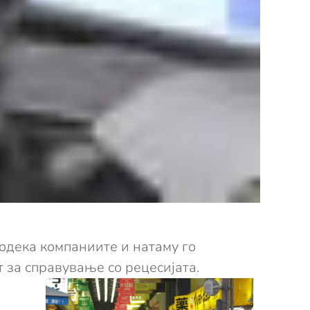
додека компаниите и натаму го
т за справување со рецесијата.