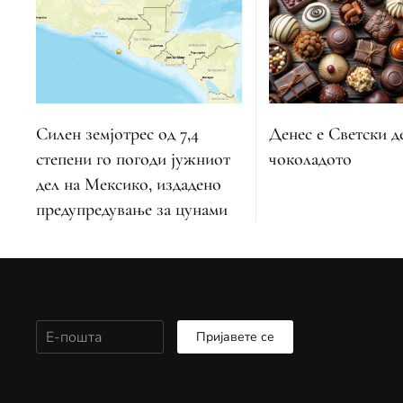
Силен земјотрес од 7,4
Денес е Светски д
степени го погоди јужниот
чоколадото
дел на Мексико, издадено
предупредување за цунами
Пријавете се