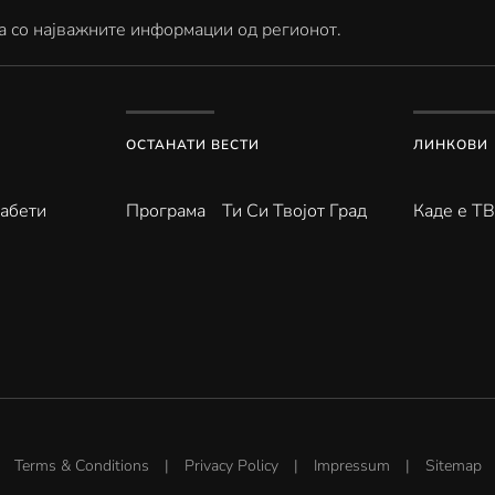
а со најважните информации од регионот.
ОСТАНАТИ ВЕСТИ
ЛИНКОВИ
абети
Програма
Ти Си Твојот Град
Каде е Т
Terms & Conditions
|
Privacy Policy
|
Impressum
|
Sitemap