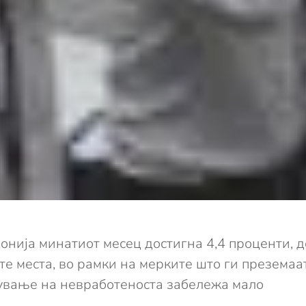
понија минатиот месец достигна 4,4 проценти, 
те места, во рамки на мерките што ги преземаа
мување на невработеноста забележа мало