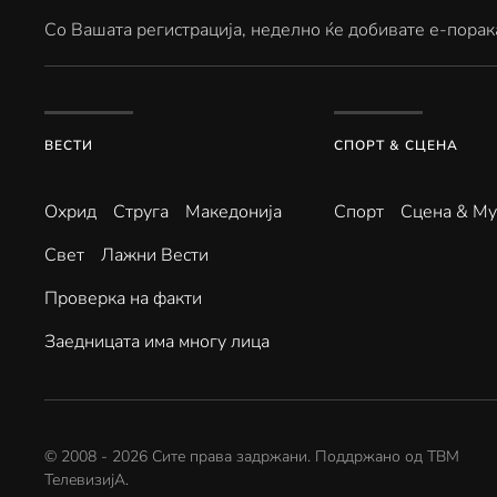
Со Вашата регистрација, неделно ќе добивате е-порак
ВЕСТИ
СПОРТ & СЦЕНА
Охрид
Струга
Македонија
Спорт
Сцена & Му
Свет
Лажни Вести
Проверка на факти
Заедницата има многу лица
© 2008 -
2026
Сите права задржани. Поддржано од
ТВМ
ТелевизијА
.