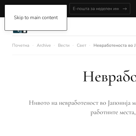
Saturday, August 8, 2026
Skip to main content
Почетна
Archive
Вести
Свет
Невработеноста во Ј
Неврабо
Нивото на невработеност во Јапонија м
работните места,