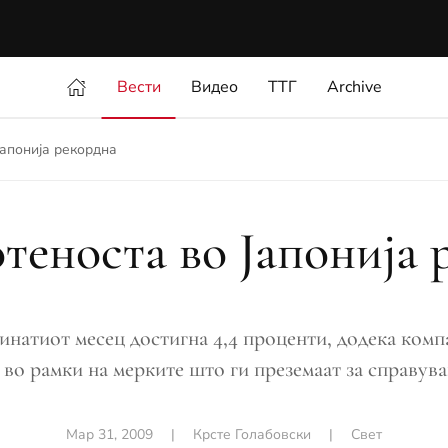
Вести
Видео
ТТГ
Archive
апонија рекордна
теноста во Јапонија 
инатиот месец достигна 4,4 проценти, додека компа
 во рамки на мерките што ги преземаат за справува
Мар 31, 2009
|
Крсте Голабовски
|
Свет