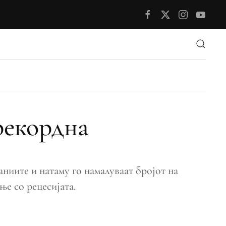
рекордна
ниите и натаму го намалуваат бројот на
ње со рецесијата.