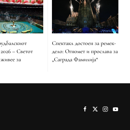
фудбалскиот
Спектакл достоен за ремек-
2026 – Светот
дело: Огномет и прослава за
 живее за
„Саграда Фамилија“