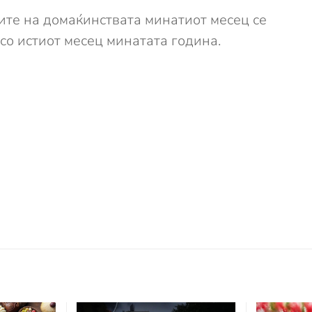
ите на домаќинствата минатиот месец се
 со истиот месец минатата година.