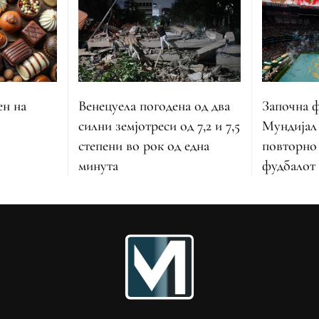
Венецуела погодена од два
Започна 
ен на
силни земјотреси од 7,2 и 7,5
Мундијал 
степени во рок од една
повторно
минута
фудбалот