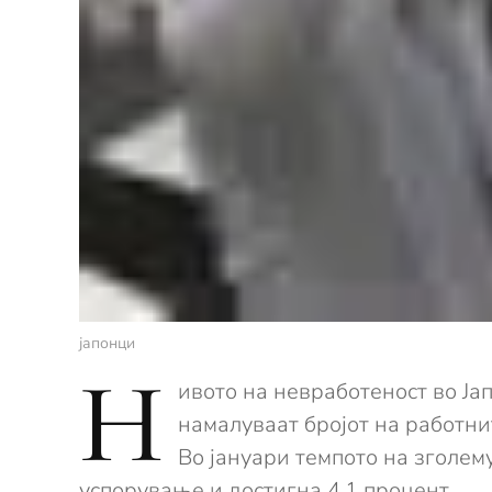
јапонци
Н
ивото на невработеност во Ја
намалуваат бројот на работни
Во јануари темпото на зголе
успорување и достигна 4,1 процент.