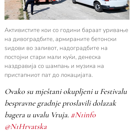
Активистите кои со години бараат уривање
на дивоградбите, армираните бетонски
ѕидови во заливот, надоградбите на
постојни стари мали куќи, денеска
наздравија со шампањ и музика на
пристапниот пат до локацијата.
Ovako su mještani okupljeni u Festivalu
bespravne gradnje proslavili dolazak
bagera u uvalu Vruja.
#N1info
@N1Hrvatska