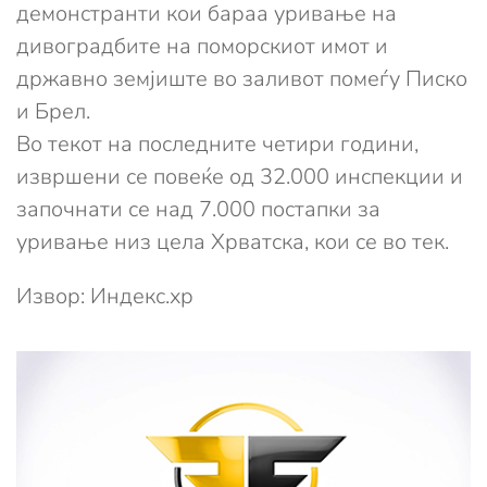
демонстранти кои бараа уривање на
дивоградбите на поморскиот имот и
државно земјиште во заливот помеѓу Писко
и Брел.
Во текот на последните четири години,
извршени се повеќе од 32.000 инспекции и
започнати се над 7.000 постапки за
уривање низ цела Хрватска, кои се во тек.
Извор: Индекс.хр