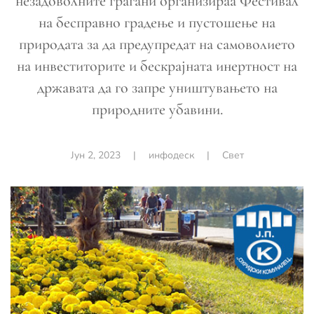
незадоволните граѓани организираа Фестивал
на бесправно градење и пустошење на
природата за да предупредат на самоволието
на инвеститорите и бескрајната инертност на
државата да го запре уништувањето на
природните убавини.
Јун 2, 2023
|
инфодеск
|
Свет