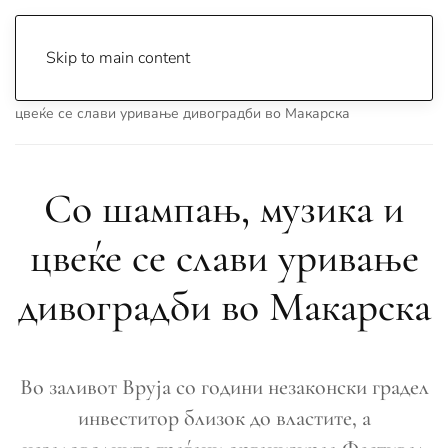
Skip to main content
Почетна
Archive
Вести
Свет
Со шампањ, музика и
цвеќе се слави уривање дивоградби во Макарска
Со шампањ, музика и
цвеќе се слави уривање
дивоградби во Макарска
Во заливот Вруја со години незаконски градел
инвеститор близок до властите, а