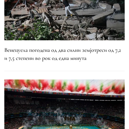
Венецуела погодена од два силни земјотреси од 7,2
и 7,5 степени во рок од една минута