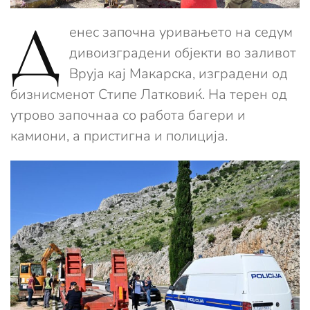
Д
енес започна уривањето на седум
дивоизградени објекти во заливот
Вруја кај Макарска, изградени од
бизнисменот Стипе Латковиќ. На терен од
утрово започнаа со работа багери и
камиони, а пристигна и полиција.