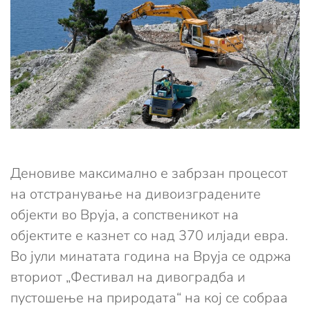
Деновиве максимално е забрзан процесот
на отстранување на дивоизградените
објекти во Вруја, а сопственикот на
објектите е казнет со над 370 илјади евра.
Во јули минатата година на Вруја се одржа
вториот „Фестивал на дивоградба и
пустошење на природата“ на кој се собраа