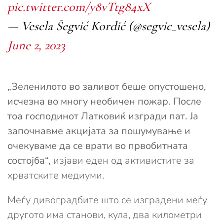
pic.twitter.com/y8vTtg84xX
— Vesela Šegvić Kordić (@segvic_vesela)
June 2, 2023
„Зеленилото во заливот беше опустошено,
исчезна во многу необичен пожар. После
тоа господинот Латковиќ изгради пат. Ја
започнавме акцијата за пошумување и
очекуваме да се врати во првобитната
состојба“,
изјави еден од активистите за
хрватските медиуми.
Меѓу дивоградбите што се изградени меѓу
другото има станови, кула, два километри