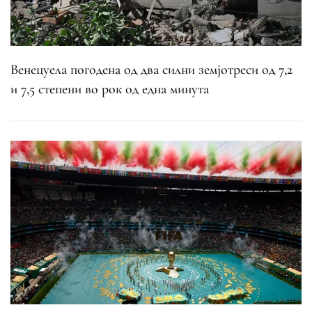
Венецуела погодена од два силни земјотреси од 7,2
и 7,5 степени во рок од една минута