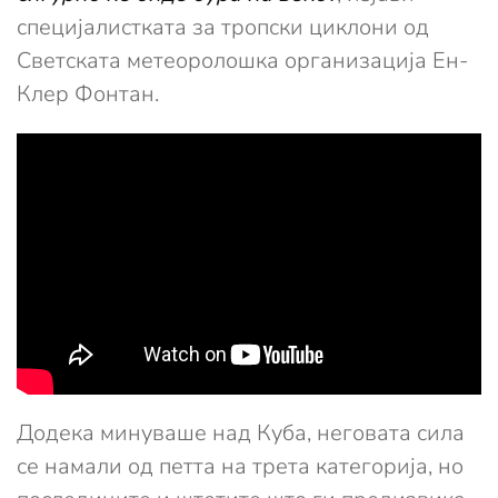
специјалистката за тропски циклони од
Светската метеоролошка организација Ен-
Клер Фонтан.
Додека минуваше над Куба, неговата сила
се намали од петта на трета категорија, но