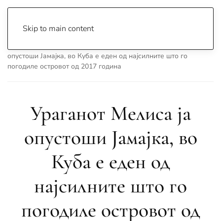
Skip to main content
Почетна
Archive
Вести
Свет
Ураганот Мелиса ја
опустоши Јамајка, во Куба е еден од најсилните што го
погодиле островот од 2017 година
Ураганот Мелиса ја
опустоши Јамајка, во
Куба е еден од
најсилните што го
погодиле островот од