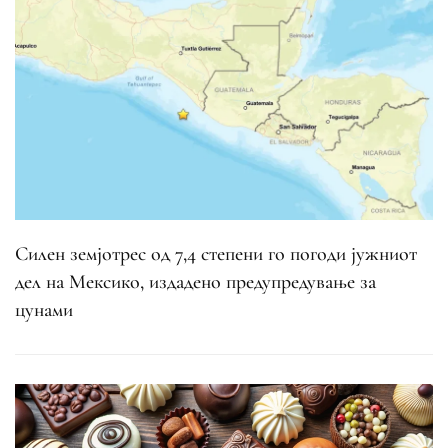
Силен земјотрес од 7,4 степени го погоди јужниот
дел на Мексико, издадено предупредување за
цунами