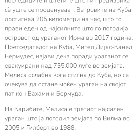
последиците и штетите што ги предизвика
сè уште се проценуваат. Ветровите на Куба
достигнаа 205 километри на час, што го
прави еден од најсилните што го погодија
островот од ураганот Ирма во 2017 година.
Претседателот на Куба, Мигел Дијас-Канел
Бермудес, изјави дека поради ураганот се
евакуирани над 735.000 луѓе во земјата.
Мелиса ослабна кога стигна до Куба, но се
очекува да остане моќен ураган на својот
пат кон Бахами и Бермуда.
На Карибите, Мелиса е третиот најсилен
ураган што ја погодил земјата по Вилма во
2005 и Гилберт во 1988.