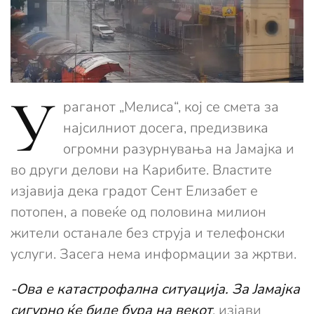
У
раганот „Мелиса“, кој се смета за
најсилниот досега, предизвика
огромни разурнувања на Јамајка и
во други делови на Карибите. Властите
изјавија дека градот Сент Елизабет е
потопен, а повеќе од половина милион
жители останале без струја и телефонски
услуги. Засега нема информации за жртви.
-Ова е катастрофална ситуација. За Јамајка
сигурно ќе биде бура на векот
, изјави