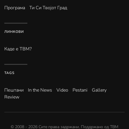
Програма
Ти Си Твојот Град
ЛИНКОВИ
Каде е ТВМ?
TAGS
Пештани
In the News
Video
Pestani
Gallery
Review
© 2008 -
2026
Сите права задржани. Поддржано од
ТВМ