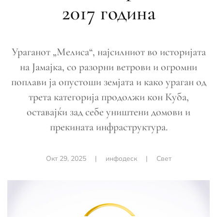
2017 година
Ураганот „Мелиса“, најсилниот во историјата
на Јамајка, со разорни ветрови и огромни
поплави ја опустоши земјата и како ураган од
трета категорија продолжи кон Куба,
оставајќи зад себе уништени домови и
прекината инфраструктура.
Окт 29, 2025
|
инфодеск
|
Свет