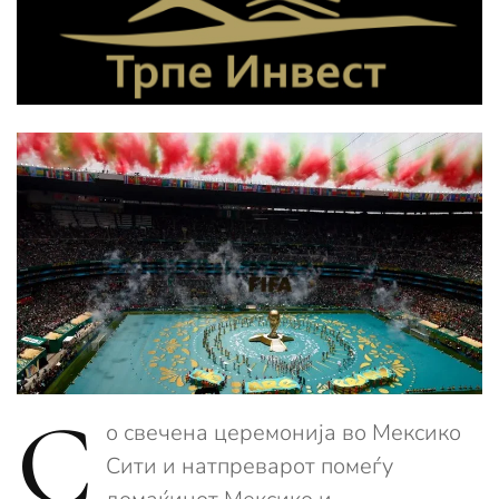
С
о свечена церемонија во Мексико
Сити и натпреварот помеѓу