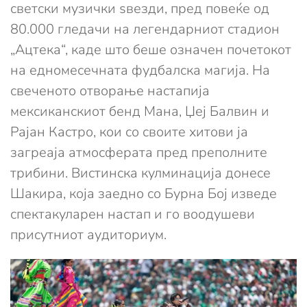
светски музички ѕвезди, пред повеќе од
80.000 гледачи на легендарниот стадион
„Ацтека“, каде што беше означен почетокот
на едномесечната фудбалска магија. На
свеченото отворање настапија
мексиканскиот бенд Мана, Џеј Балвин и
Рајан Кастро, кои со своите хитови ја
загреаја атмосферата пред преполните
трибини. Вистинска кулминација донесе
Шакира, која заедно со Бурна Бој изведе
спектакуларен настап и го воодушеви
присутниот аудиториум.