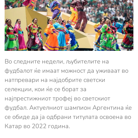
Во следните недели, љубителите на
фудбалот ќе имаат можност да уживаат во
натпревари на најдобрите светски
селекции, кои ќе се борат за
најпрестижниот трофеј во светскиот
фудбал. Актуелниот шампион Аргентина ќе
се обиде да ја одбрани титулата освоена во
Катар во 2022 година.