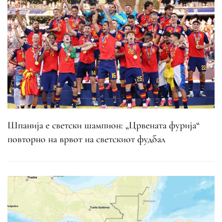
Шпанија е светски шампион: „Црвената фурија“
повторно на врвот на светскиот фудбал