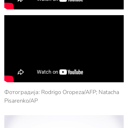
Фотоградија: Rodrigo Oropeza/AFP; Natacha
Pisarenko/AP