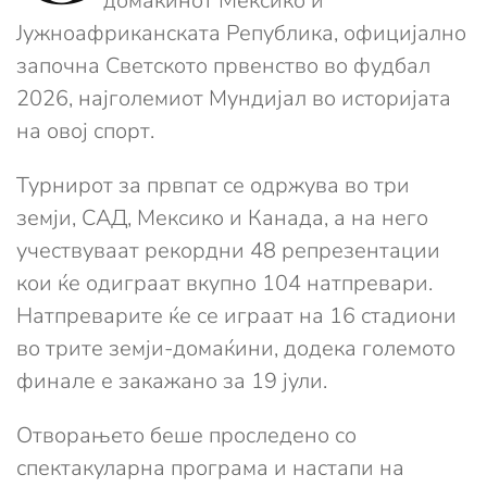
домаќинот Мексико и
Јужноафриканската Република, официјално
започна Светското првенство во фудбал
2026, најголемиот Мундијал во историјата
на овој спорт.
Турнирот за првпат се одржува во три
земји, САД, Мексико и Канада, а на него
учествуваат рекордни 48 репрезентации
кои ќе одиграат вкупно 104 натпревари.
Натпреварите ќе се играат на 16 стадиони
во трите земји-домаќини, додека големото
финале е закажано за 19 јули.
Отворањето беше проследено со
спектакуларна програма и настапи на