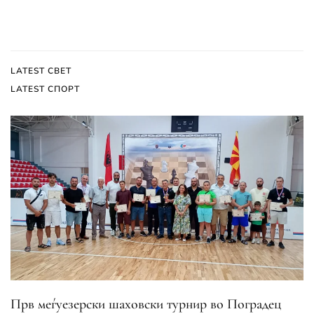
LATEST СВЕТ
LATEST СПОРТ
Прв меѓуезерски шаховски турнир во Поградец