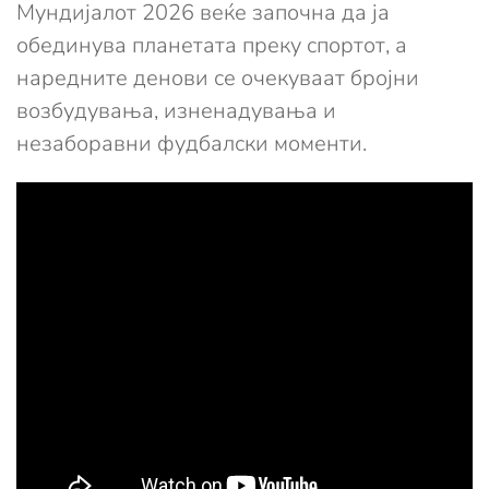
Мундијалот 2026 веќе започна да ја
обединува планетата преку спортот, а
наредните денови се очекуваат бројни
возбудувања, изненадувања и
незаборавни фудбалски моменти.