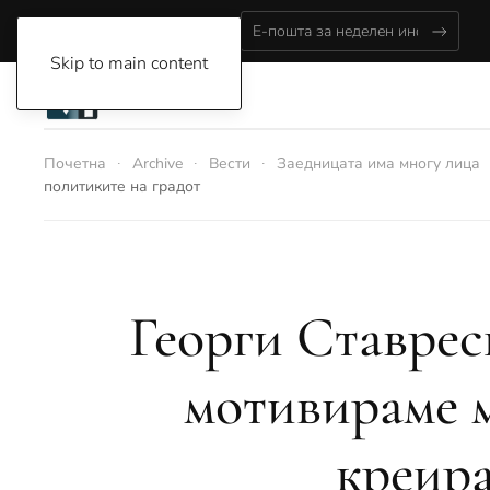
Sunday, August 9, 2026
Skip to main content
Почетна
Archive
Вести
Заедницата има многу лица
политиките на градот
Георги Ставрес
мотивираме м
креира