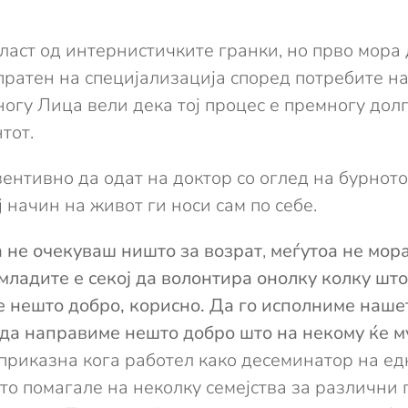
ласт од интернистичките гранки, но прво мора 
пратен на специјализација според потребите н
огу Лица вели дека тој процес е премногу долг
тот.
ентивно да одат на доктор со оглед на бурното
 начин на живот ги носи сам по себе.
 не очекуваш ништо за возрат
,
меѓутоа не мора
младите е секој да волонтира онолку колку што
е нешто добро, корисно. Да го исполниме наше
а да направиме нешто добро што на некому ќе му
 приказна кога работел како десеминатор на е
то помагале на неколку семејства за различни 