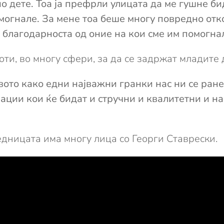
о дете. Тоа ја префрли улицата да ме гушне би
могнале. За мене тоа беше многу повредно от
 благодарноста од оние на кои сме им помогна
оти, во многу сфери, за да се задржат младите 
ото како едни најважни гранки нас ни се ране
ации кои ќе бидат и стручни и квалитетни и н
едницата има многу лица со Георги Ставрески.