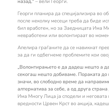
назад.“
– вели Георги.
Георги планира да специјализира во об
после неколку месеци треба да биде ис
бил вработен, но за Заедницата Има Мн
невработени или волонтираат во момен
Апелира граѓаните да се навикнат прев
за да ги одбегнеме проблемите кои овој
„Волонтирањето е да дадеш нешто а да
секогаш нешто добиваме. Пораката до 
значи, во слободно време да направим
алтернатива за себе, а од друга стран
Има Многу Лица ја сподели и неговата
вредности Црвен Крст во акција, кадеш