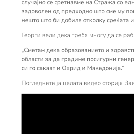
случајно се сретнавме на Стража со едн
задоволен од предходно што сме му по
нешто што би добиле отколку среќата и
Георги вели дека треба многу да се раб
„Сметам дека образованието и здравств
области за да градиме посигурни генер
си го сакаат и Охрид и Македонија.“
Погледнете ја целата видео сторија За