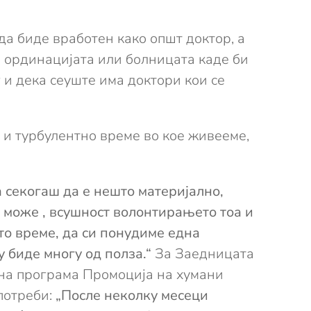
да биде вработен како општ доктор, а
а ординацијата или болницата каде би
 и дека сеуште има доктори кои се
 и турбулентно време во кое живееме,
 секогаш да е нешто материјално,
 може , всушност волонтирањето тоа и
то време, да си понудиме една
 биде многу од полза.“
За Заедницата
дна програма Промоција на хумани
потреби:
„После неколку месеци