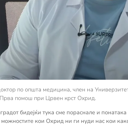
октор по општа медицина, член на Универзите
 Прва помош при Црвен крст Охрид.
градот бидејќи тука сме пораснале и понатака
на можностите кои Охрид ни ги нуди нас кои как