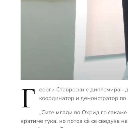
Г
еорги Ставрески е дипломиран д
координатор и демонстратор по
„Сите млади во Охрид го сакаме 
вратиме тука, но потоа сѐ се сведува 