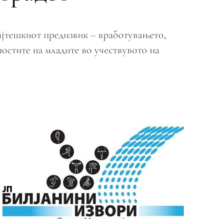
ајтешкиот предизвик – вработувањето,
остите на младите во учествувото на