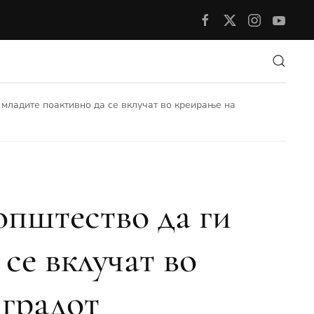
 младите поактивно да се вклучат во креирање на
општество да ги
се вклучат во
 градот