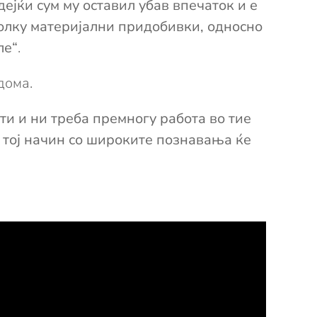
дејќи сум му оставил убав впечаток и е
колку материјални придобивки, односно
ле“
.
дома.
ти и ни треба премногу работа во тие
а тој начин со широките познавања ќе