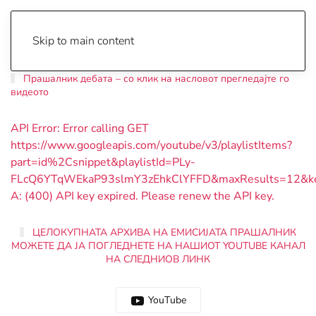
Skip to main content
Прашалник дебата – со клик на насловот прегледајте го
видеото
API Error: Error calling GET
https://www.googleapis.com/youtube/v3/playlistItems?
part=id%2Csnippet&playlistId=PLy-
FLcQ6YTqWEkaP93slmY3zEhkClYFFD&maxResults=12&
A: (400) API key expired. Please renew the API key.
ЦЕЛОКУПНАТА АРХИВА НА ЕМИСИЈАТА ПРАШАЛНИК
МОЖЕТЕ ДА ЈА ПОГЛЕДНЕТЕ НА НАШИОТ YOUTUBE КАНАЛ
НА СЛЕДНИОВ ЛИНК
YouТube