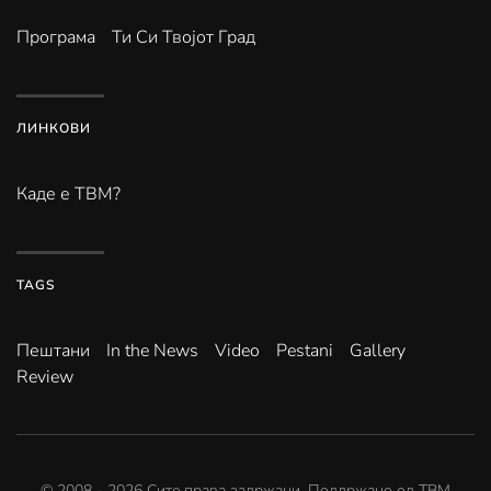
Програма
Ти Си Твојот Град
ЛИНКОВИ
Каде е ТВМ?
TAGS
Пештани
In the News
Video
Pestani
Gallery
Review
© 2008 -
2026
Сите права задржани. Поддржано од
ТВМ