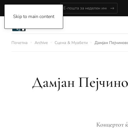
Friday, August 7, 2026
Skip to main content
Почетна
Archive
Сцена & Муабети
Дамјан Пејчиновс
Дамјан Пејчино
Концертот ќе