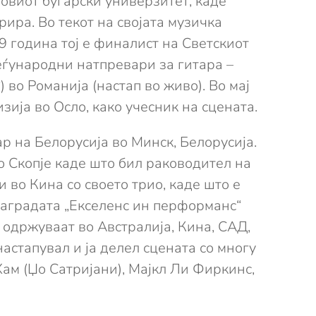
овиот бугарски универзитет, каде
рира. Во текот на својата музичка
 година тој е финалист на Светскиот
еѓународни натпревари за гитара –
“) во Романија (настап во живо). Во мај
зија во Осло, како учесник на сцената.
р на Белорусија во Минск, Белорусија.
о Скопје каде што бил раководител на
 во Кина со своето трио, каде што е
 наградата „Екселенс ин перформанс“
се одржуваат во Австралија, Кина, САД,
настапувал и ја делел сцената со многу
Хам (Џо Сатријани), Мајкл Ли Фиркинс,