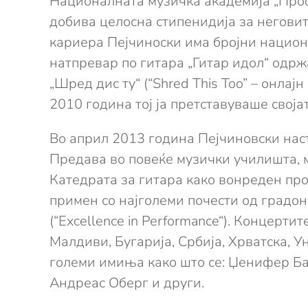
Националната музичка академија „Проф.
добива целосна стипенидија за неговите
кариера Пејчиноски има бројни национа
натпревар по гитара „Гитар идол“ одрж
„Шред дис ту“ (“Shred This Too” – онлајн
2010 година тој ја претставуваше своја
Во април 2013 година Пејчиновски наст
Предава во повеќе музички училишта, м
Катедрата за гитара како вонреден про
примен со најголеми почести од градон
(“Excellence in Performance“). Концерти
Малдиви, Бугарија, Србија, Хрватска, Ун
големи имиња како што се: Џенифер Бат
Андреас Оберг и други.