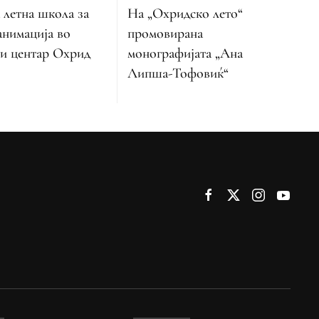
 летна школа за
На „Охридско лето“
анимација во
промовирана
и центар Охрид
монографијата „Ана
Липша-Тофовиќ“