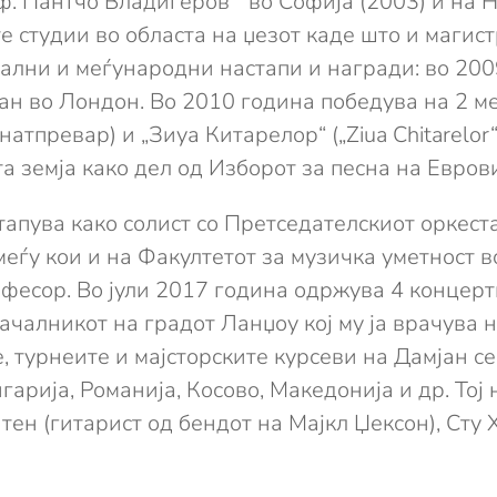
 Пантчо Владигеров “ во Софија (2003) и на Н
 студии во областа на џезот каде што и магист
лни и меѓународни настапи и награди: во 2009
ан во Лондон. Во 2010 година победува на 2 м
 натпревар) и „Зиуа Китарелор“ („Ziua Chitarelor
та земја како дел од Изборот за песна на Еврови
апува како солист со Претседателскиот оркеста
еѓу кои и на Факултетот за музичка уметност в
фесор. Во јули 2017 година одржува 4 концерти
ачалникот на градот Ланџоу кој му ја врачува
те, турнеите и мајсторските курсеви на Дамјан 
гарија, Романија, Косово, Македонија и др. Тој 
ен (гитарист од бендот на Мајкл Џексон), Сту 