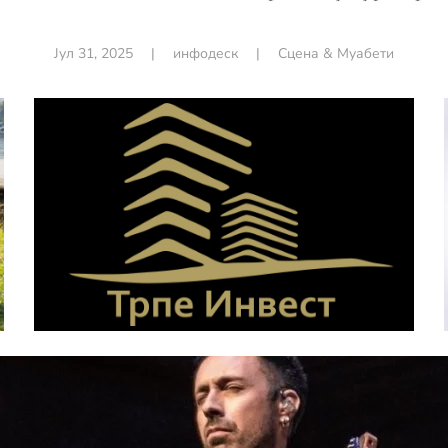
Јул 31, 2025
|
инфодеск
|
Сцена & Муабети