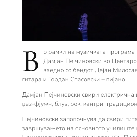
В
о рамки на музичката програма 
Дамјан Пејчиновски во Центарот
заедно со бендот Дејан Милосав
гитара и Гордан Спасовски – пијано.
Дамјан Пејчиновски свири електрична и
џез-фјужн, блуз, рок, кантри, традицио
Пејчиновски запопочнува да свири гита
завршувањето на основното училиште и