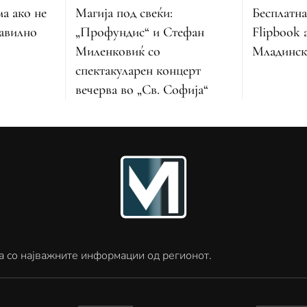
Магија под свеќи:
Бесплатна
ма ако не
„Профундис“ и Стефан
Flipbook 
равилно
Миленковиќ со
Младинск
спектакуларен концерт
вечерва во „Св. Софија“
а со најважните информации од регионот.