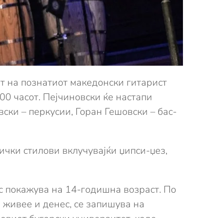
т на познатиот македонски гитарист
00 часот. Пејчиновски ќе настапи
ски – перкусии, Горан Гешовски – бас-
ички стилови вклучувајќи џипси-џез,
с покажува на 14-годишна возраст. По
 живее и денес, се запишува на