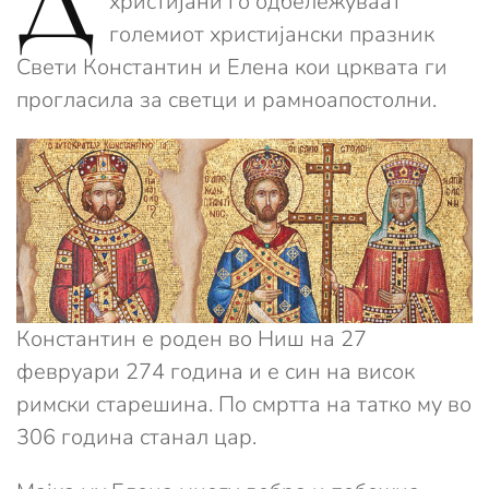
Д
христијани го одбележуваат
големиот христијански празник
Свети Константин и Елена кои црквата ги
прогласила за светци и рамноапостолни.
Константин е роден во Ниш на 27
февруари 274 година и е син на висок
римски старешина. По смртта на татко му во
306 година станал цар.