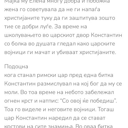
Мајка му Елена многу добра и побожна
жена го советувала да не ги напаѓа
христијаните туку да ги заштитува зошто
тие се добри луѓе. За време на
школувањето во царскиот двор Константин
со болка во душата гледал како царските
војници ги мачат и убиваат христијаните.
Подоцна
кога станал римски цар пред една битка
Константин размислувал на кој бог да му се
моли. Во тоа време на небото забележал
огнен крст и натпис: “Со овој ќе победиш”.
Тоа го виделе и неговите војници. Тогаш
цар Константин наредил да се стават
крстови на сите знамиња. Во оваа битка