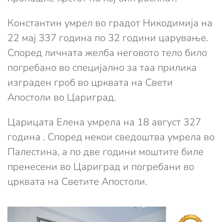
Константин умрел во градот Никодимија на
22 мај 337 година по 32 години царување.
Според личната желба неговото тело било
погребано во специјално за таа прилика
изграден гроб во црквата на Свети
Апостоли во Цариград.
Царицата Елена умрела на 18 август 327
година . Според некои сведоштва умрела во
Палестина, а по две години моштите биле
пренесени во Цариград и погребани во
црквата на Светите Апостоли.