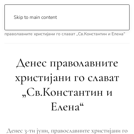
Skip to main content
Почетна
Archive
Сцена & Муабети
Денес
праволавните христијани го слават „Св.Константин и Елена“
Денес праволавните
христијани го слават
„Св.Константин и
Елена“
Денес 3-ти јуни, православните христијани го