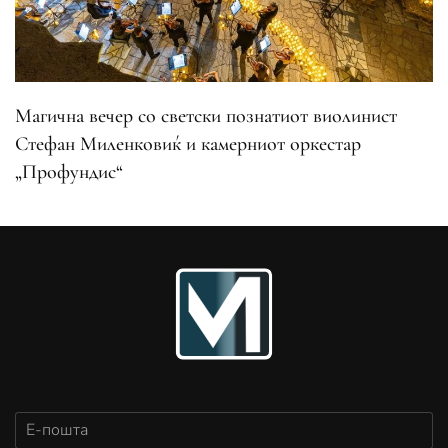
Магична вечер со светски познатиот виолинист
Стефан Миленковиќ и камерниот оркестар
„Профундис“