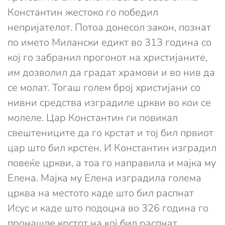
Константин жестоко го победил
непријателот. Потоа донесол закон, познат
по името Милански едикт во 313 година со
кој го забранил прогонот на христијаните,
им дозволил да градат храмови и во нив да
се молат. Тогаш голем број христијани со
нивни средства изградиле цркви во кои се
молеле. Цар Константин ги повикал
свештениците да го крстат и тој бил првиот
цар што бил крстен. И Константин изградил
повеќе цркви, а тоа го направила и мајка му
Елена. Мајка му Елена изградила голема
црква на местото каде што бил распнат
Исус и каде што подоцна во 326 година го
пронашле крстот на кој бил распнат.