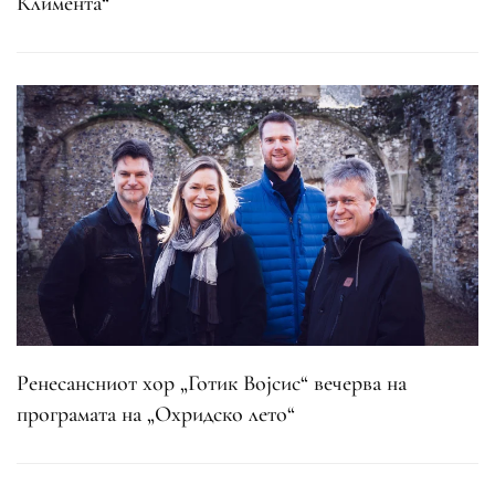
Климента“
Ренесансниот хор „Готик Војсис“ вечерва на
програмата на „Охридско лето“