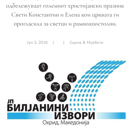
одбележуваат големиот христијански празник
Свети Константин и Елена кои црквата ги
прогласила за светци и рамноапостолни.
Јун 3, 2016
|
|
Сцена & Муабети