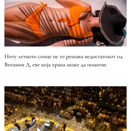
Ниту летното сонце не го решава недостатокот од
Витамин Д, еве која храна може да помогне