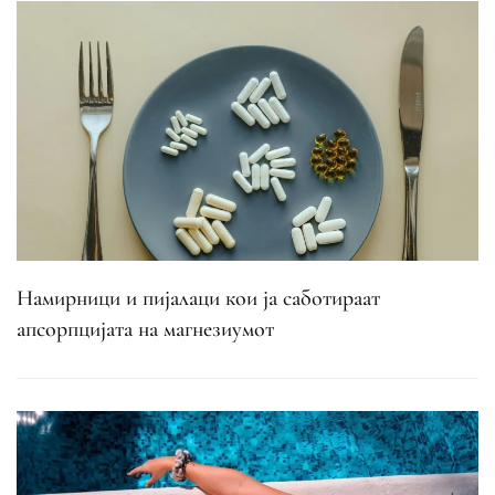
Намирници и пијалаци кои ја саботираат
апсорпцијата на магнезиумот