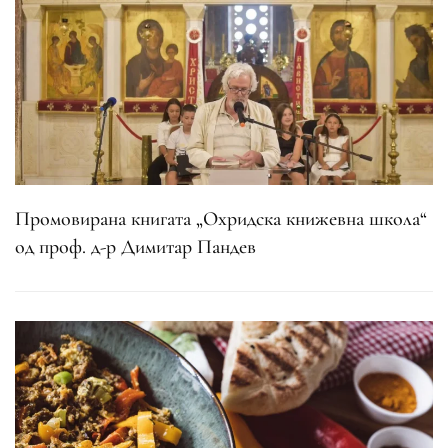
Промовирана книгата „Охридска книжевна школа“
од проф. д-р Димитар Пандев