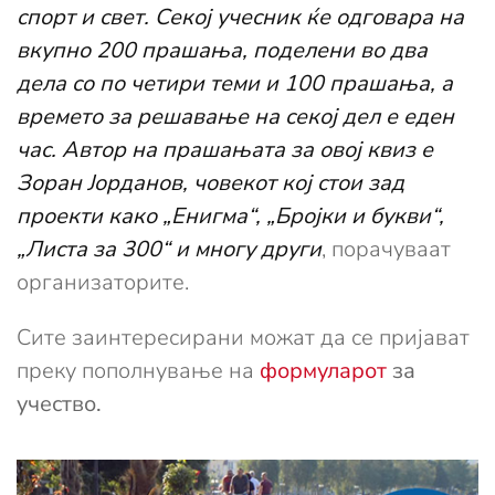
спорт и свет. Секој учесник ќе одговара на
вкупно 200 прашања, поделени во два
дела со по четири теми и 100 прашања, а
времето за решавање на секој дел е еден
час. Автор на прашањата за овој квиз е
Зоран Јорданов, човекот кој стои зад
проекти како „Енигма“, „Бројки и букви“,
„Листа за 300“ и многу други
, порачуваат
организаторите.
Сите заинтересирани можат да се пријават
преку пополнување на
формуларот
за
учество.