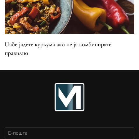
Џабе јадете куркума ако не ја комбинирате
правилно