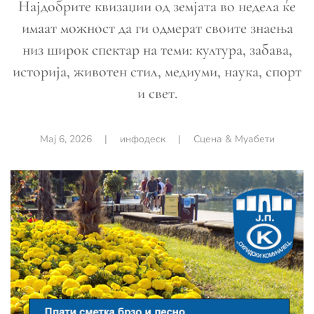
Најдобрите квизаџии од земјата во недела ќе
имаат можност да ги одмерат своите знаења
низ широк спектар на теми: култура, забава,
историја, животен стил, медиуми, наука, спорт
и свет.
Мај 6, 2026
|
инфодеск
|
Сцена & Муабети