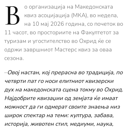
В
о организација на Македонската
квиз асоцијација (МКА), во недела,
на 10 мај 2026 година, со почеток во
11 часот, во просториите на Факултетот за
туризам и угостителство во Охрид ќе се
одржи завршниот Мастерс квиз за оваа
сезона.
–
Овој настан, кој прерасна во традиција, по
четврти пат го носи елитниот квизерски
дух на македонската сцена токму во Охрид.
Најдобрите квизаџии од земјата ќе имаат
можност да ги одмерат своите знаења низ
широк спектар на теми: култура, забава,
историја, животен стил, медиуми, наука,