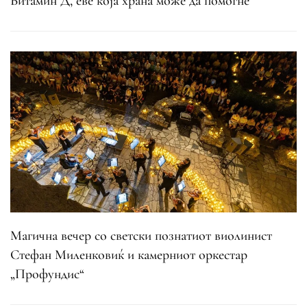
Витамин Д, еве која храна може да помогне
Магична вечер со светски познатиот виолинист
Стефан Миленковиќ и камерниот оркестар
„Профундис“