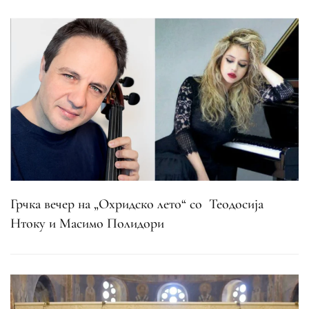
Грчка вечер на „Охридско лето“ со Теодосија
Нтоку и Масимо Полидори