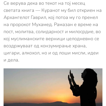
Се верува дека во текот на тој месец
светата книга — Куранот му бил откриен на
Архангелот Гаврил, кој потоа му го пренел
на пророкот Мухамед. Рамазан е време на
пост, молитва, солидарност и милосрдие, во
кој муслиманските верници целодневно се
воздржуваат од конзумирање храна,
цигари, алкохол, но и од лоши мисли, идеи
и дела.