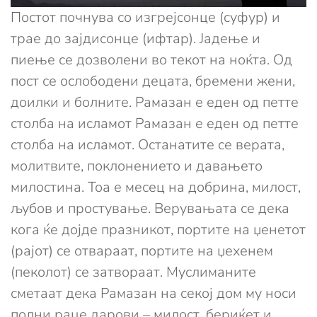
Постот почнува со изгрејсонце (суфур) и
трае до зајдисонце (ифтар). Јадење и
пиење се дозволени во текот на ноќта. Од
пост се ослободени децата, бремени жени,
доилки и болните. Рамазан е еден од петте
столба на исламот Рамазан е еден од петте
столба на исламот. Останатите се верата,
молитвите, поклонението и давањето
милостина. Тоа е месец на добрина, милост,
љубов и простување. Верувањата се дека
кога ќе дојде празникот, портите на џенетот
(рајот) се отвараат, портите на џехенем
(пеколот) се затвораат. Муслиманите
сметаат дека Рамазан на секој дом му носи
полни раце дарови – милост, бериќет и