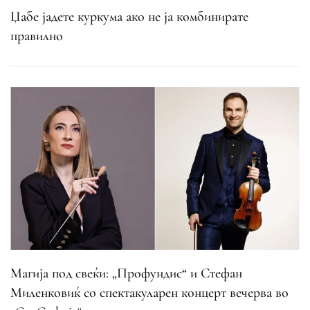
Џабе јадете куркума ако не ја комбинирате
правилно
Магија под свеќи: „Профундис“ и Стефан
Миленковиќ со спектакуларен концерт вечерва во