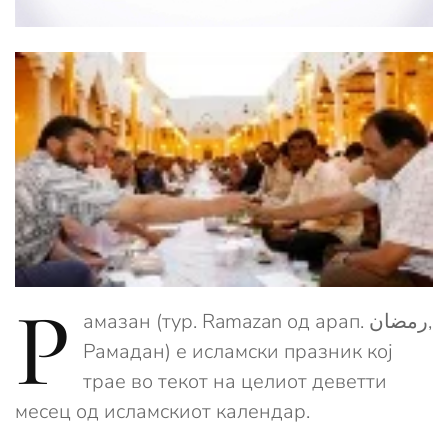
Р
амазан (тур. Ramazan од арап. رمضان,
Рамадан) е исламски празник кој
трае во текот на целиот деветти
месец од исламскиот календар.