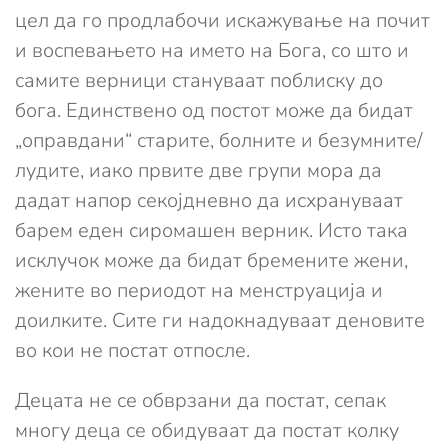
цел да го продлабочи искажување на почит
и воспевањето на името на Бога, со што и
самите верници стануваат поблиску до
бога. Единствено од постот може да бидат
„оправдани“ старите, болните и безумните/
лудите, иако првите две групи мора да
дадат напор секојдневно да исхрануваат
барем еден сиромашен верник. Исто така
исклучок може да бидат бремените жени,
жените во периодот на менструација и
доилките. Сите ги надокнадуваат деновите
во кои не постат отпосле.
Децата не се обврзани да постат, сепак
многу деца се обидуваат да постат колку