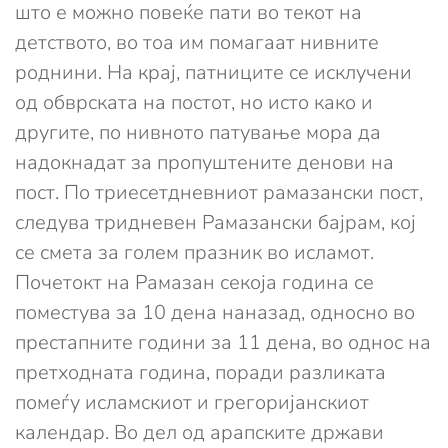
што е можно повеќе пати во текот на
детството, во тоа им помагаат нивните
роднини. На крај, патниците се исклучени
од обврската на постот, но исто како и
другите, по нивното патување мора да
надокнадат за пропуштените денови на
пост. По триесетдневниот рамазански пост,
следува тридневен Рамазански бајрам, кој
се смета за голем празник во исламот.
Почетокт на Рамазан секоја година се
поместува за 10 дена наназад, односно во
престапните години за 11 дена, во однос на
претходната година, поради разликата
помеѓу исламскиот и грегоријанскиот
календар. Во дел од арапските држави