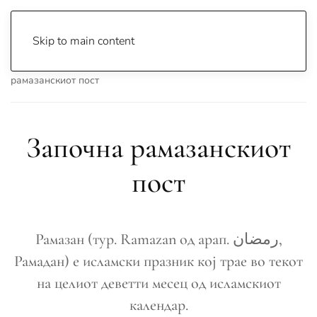
Skip to main content
Почетна
Archive
Сцена & Муабети
Започна
рамазанскиот пост
Започна рамазанскиот
пост
Рамазан (тур. Ramazan од арап. رمضان,
Рамадан) е исламски празник кој трае во текот
на целиот деветти месец од исламскиот
календар.