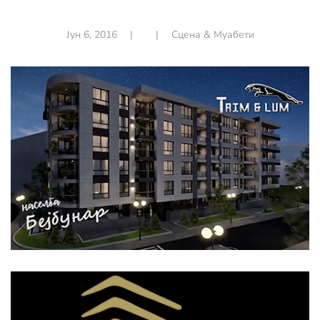
Јун 6, 2016
|
|
Сцена & Муабети