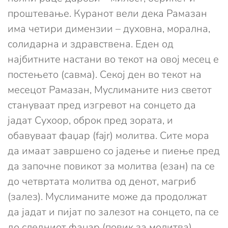
проштевање. Куранот вели дека Рамазан
има четири димензии – духовна, морална,
солидарна и здравствена. Еден од
најбитните настани во текот на овој месец е
постењето (савма). Секој ден во текот на
месецот Рамазан, Муслиманите низ светот
стануваат пред изгревот на сонцето да
јадат Сухоор, оброк пред зората, и
обавуваат фаџар (fajr) молитва. Сите мора
да имаат завршено со јадење и пиење пред
да започне повикот за молитва (езан) па се
до четвртата молитва од денот, магриб
(залез). Муслиманите може да продолжат
да јадат и пијат по залезот на сонцето, па се
до следниот фаџар (повик за молитва).