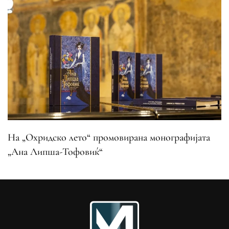
На „Охридско лето“ промовирана монографијата
„Ана Липша-Тофовиќ“