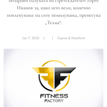
поздрави одлуката на Претседателот Ѓорге
Иванов за, како што вели, конечно
повлекување на сите помилувања, пренесува
„Телма“.
Јун 7, 2016
|
|
Сцена & Муабети