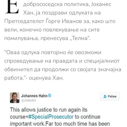
Е
добрососедска политика, Јоханес
Хан, ја поздрави одлуката на
Претседателот Ѓорге Иванов за, како што
вели, конечно повлекување на сите
помилувања, пренесува „Телма“.
“Оваа одлука повторно ќе овозможи
спроведување на правдата и специјалниот
обвинител да продолжи со својата значајна
работа.”- оценува Хан.