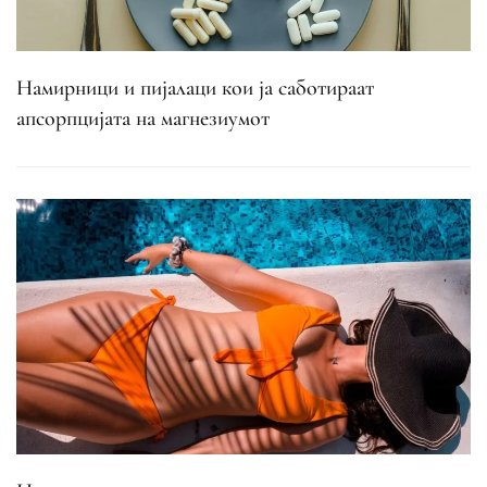
Намирници и пијалаци кои ја саботираат
апсорпцијата на магнезиумот