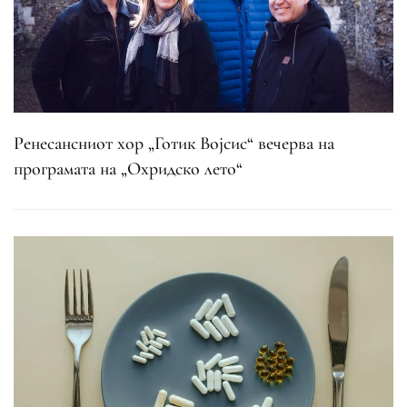
Ренесансниот хор „Готик Војсис“ вечерва на
програмата на „Охридско лето“