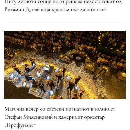
Ниту летното сонце не го решава недостатокот од
Витамин Д, еве која храна може да помогне
Магична вечер со светски познатиот виолинист
Стефан Миленковиќ и камерниот оркестар
„Профундис“