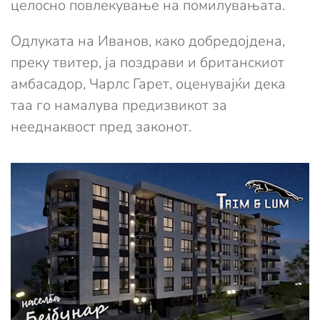
целосно повлекување на помилувањата.
Одлуката на Иванов, како добредојдена,
преку твитер, ја поздрави и британскиот
амбасадор, Чарлс Гарет, оценувајќи дека
таа го намалува предизвикот за
нееднаквост пред законот.