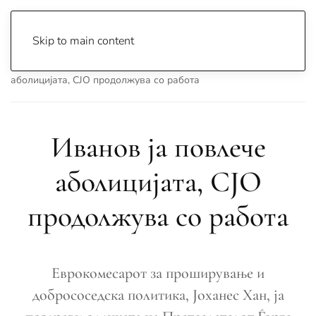
Skip to main content
Почетна
Archive
Сцена & Муабети
Иванов ја повлече
аболицијата, СЈО продолжува со работа
Иванов ја повлече
аболицијата, СЈО
продолжува со работа
Еврокомесарот за проширување и
добрососедска политика, Јоханес Хан, ја