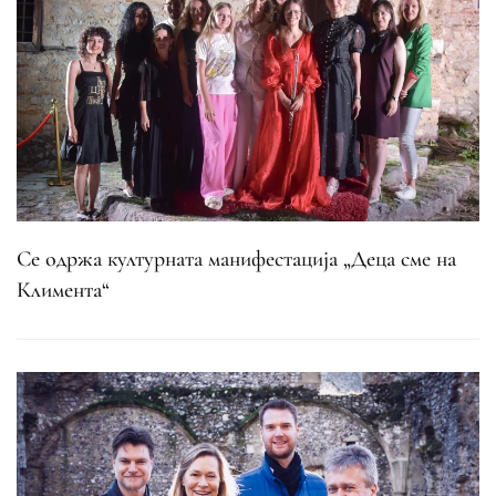
Се одржа културната манифестација „Деца сме на
Климента“