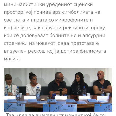
минималистички уредениот сценски
простор, кој почива врз симболиката на
светлата и играта со микрофоните и
кофчезите, како клучни реквизити, преку
кои се доловуваат болните но и апсурдни
стремежи на човекот, оваа претстава е
визуелен раскош кој ја допира филмската
магија.
„Таа идеа за визуелниот момент кој ќе го