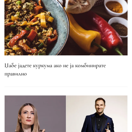
Џабе јадете куркума ако не ја комбинирате
правилно