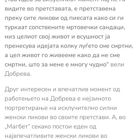
видите во претставата, е претставена
преку сите ликови од пиесата како си ги
туркаат сопствените мртовечки сандаци,
низ целиот свој живот и всушност ја
пренесува идејата колку луѓето сме смртни,
а цел живот го живееме како да не сме
смртни, што за мене е многу чудно“
вели
Добрева.
Друг интересен и впечатлив момент од
работењето на Добрева е нејзиното
портретирање на исклучително силни
женски ликови во своите претстави. А, во
„Магбет“ секако постои еден од
највпечатливите женски ликови во