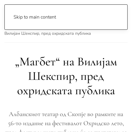
Skip to main content
Почетна
Archive
Сцена & Муабети
„Магбет“ на
Вилијам Шекспир, пред охридската публика
„Магбет“ на Вилијам
Шекспир, пред
охридската публика
Албанскиот театар од Скопје во рамките на
56-то издание на фестивалот Охридско лето,