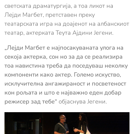
светската драматургија, а тоа ликот на
Лејди Магбет, претставен преку
театарската игра на доајенот на албанскиот
театар, актерката Теута Ајдини Јегени.
„Лејди Магбет е најпосакуваната улога на
секоја актерка, сон но за да се реализира
тоа навистина треба да поседуваш неколку
компоненти како актер. Големо искуство,
исклучителна ангажираност и посветеност
кон рољата и што е најважно еден добар
режисер зад тебе“
објаснува Јегени.