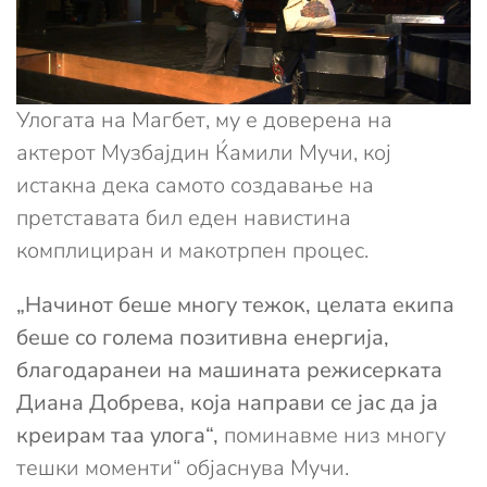
Улогата на Магбет, му е доверена на
актерот Музбајдин Ќамили Мучи, кој
истакна дека самото создавање на
претставата бил еден навистина
комплициран и макотрпен процес.
„Начинот беше многу тежок, целата екипа
беше со голема позитивна енергија,
благодаранеи на машината режисерката
Диана Добрева, која направи се јас да ја
креирам таа улога“,
поминавме низ многу
тешки моменти“ објаснува Мучи.