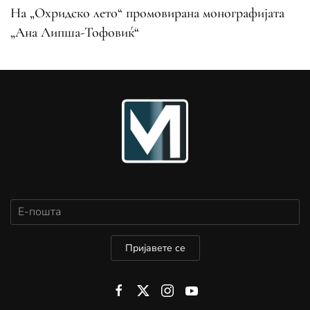
На „Охридско лето“ промовирана монографијата
„Ана Липша-Тофовиќ“
Пријавете се