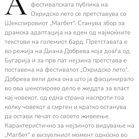
А
фестивалската публика на
Охридско лето се претставува со
Шекспировиот „Магбет“. Станува збор за
драмска адаптација на еден од најмоќните
текстови на големиот бард. Претставата е
во режија на Диана Добрева која доаѓа од
Бугарија и за прв пат нејзина претстава е
поставена на фестивалот „Охридско лето“.
Добрева вели дека она што ја фасцинирало
во ова шекспирово дело е жеддта за власт
кај човекот, од една страна наспроти тоа
колку човекот а смртен и кратко останува
да остави печат со своето живеење.
Карактеристично за нејзиното видување на
„Магбет“ е визуелниот момент односно во