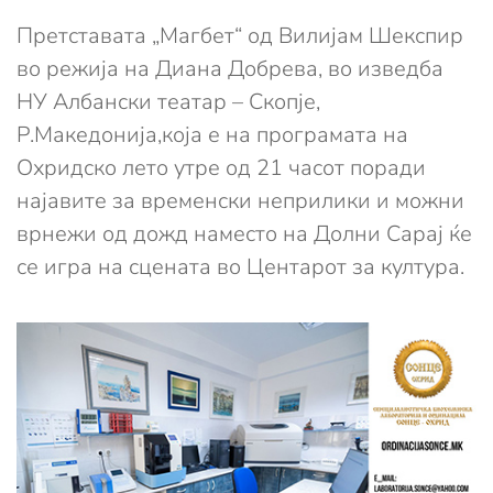
Претставата „Магбет“ од Вилијам Шекспир
во режија на Диана Добрева, во изведба
НУ Албански театар – Скопје,
Р.Македонија,која е на програмата на
Охридско лето утре од 21 часот поради
најавите за временски неприлики и можни
врнежи од дожд наместо на Долни Сарај ќе
се игра на сцената во Центарот за култура.