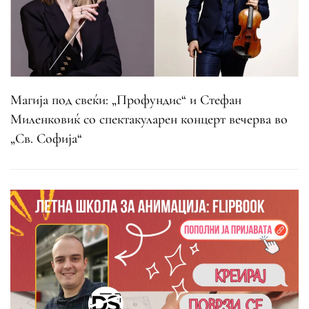
Магија под свеќи: „Профундис“ и Стефан
Миленковиќ со спектакуларен концерт вечерва во
„Св. Софија“