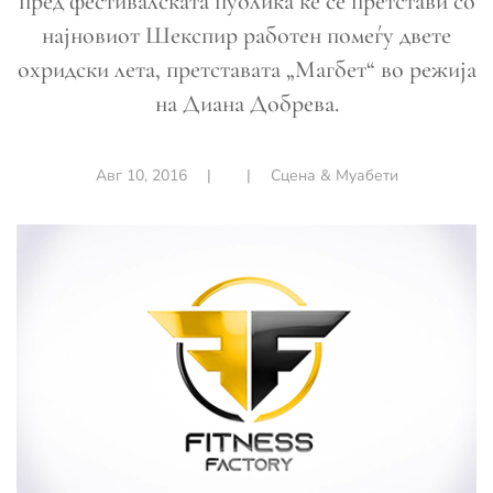
пред фестивалската публика ќе се претстави со
најновиот Шекспир работен помеѓу двете
охридски лета, претставата „Магбет“ во режија
на Диана Добрева.
Авг 10, 2016
|
|
Сцена & Муабети