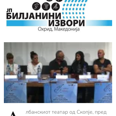
лбанскиот театар од Скопје, пред