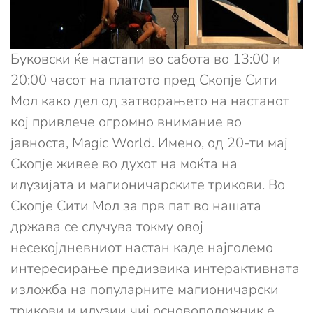
Буковски ќе настапи во сабота во 13:00 и
20:00 часот на платото пред Скопје Сити
Мол како дел од затворањето на настанот
кој привлече огромно внимание во
јавноста, Magic World. Имено, од 20-ти мај
Скопје живее во духот на моќта на
илузијата и магионичарските трикови. Во
Скопје Сити Мол за прв пат во нашата
држава се случува токму овој
несекојдневниот настан каде најголемо
интересирање предизвика интерактивната
изложба на популарните магионичарски
трикови и илузии чиј основоположник е