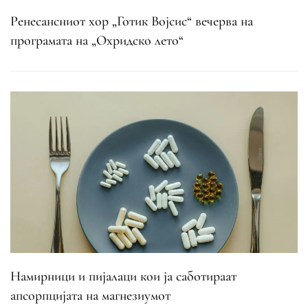
Ренесансниот хор „Готик Војсис“ вечерва на
програмата на „Охридско лето“
Намирници и пијалаци кои ја саботираат
апсорпцијата на магнезиумот