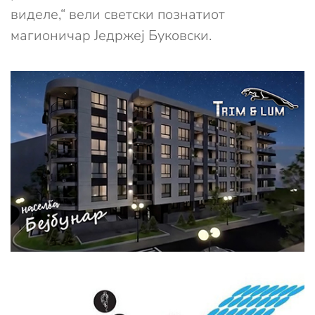
виделе,“ вели светски познатиот
магионичар Једржеј Буковски.