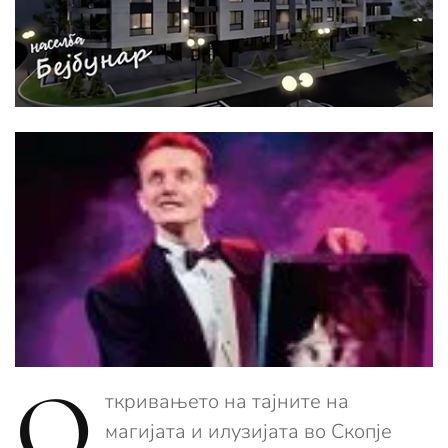
О
ткривањето на тајните на
магијата и илузијата во Скопје