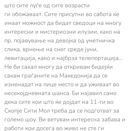
што сите луѓе од сите возрасти
ги обожаваат. Сите присутни во сабота ќе
имаат можност да бидат сведоци на многу
интересни и мистериозни илузии, како на
пр. појавување на девојка од уметничка
слика, врнење на снег среде јуни,
левитација, како и најбрза телепортација…
Не би сакал многу да откривам бидејќи
сакам граѓаните на Македонија да се
изненадат на лице место и да уживаат во
несекојдневната шанса. Би најавил само
дека сите кои што ќе дојдат на 11-ти во
Скопје Сити Мол треба да се подготват за
големо шоу. Ви ветувам интересна забава и
работи кои досега во живо не сте ги