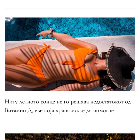
Ниту летното сонце не го решава недостатокот од
Витамин Д, еве која храна може да помогне