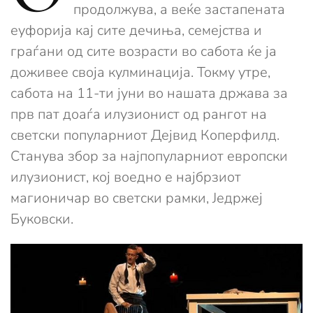
продолжува, а веќе застапената
еуфорија кај сите дечиња, семејства и
граѓани од сите возрасти во сабота ќе ја
доживее своја кулминација. Токму утре,
сабота на 11-ти јуни во нашата држава за
прв пат доаѓа илузионист од рангот на
светски популарниот Дејвид Коперфилд.
Станува збор за најпопуларниот европски
илузионист, кој воедно е најбрзиот
магионичар во светски рамки, Једржеј
Буковски.