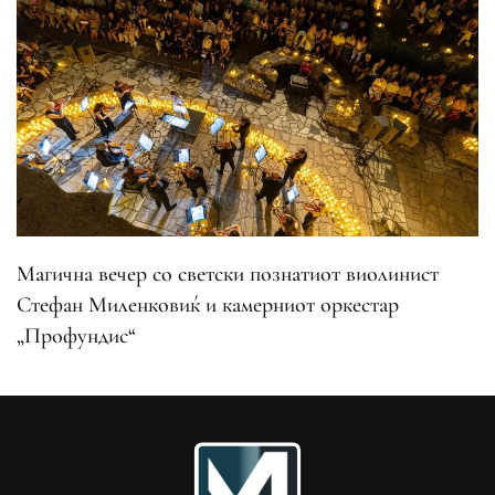
Магична вечер со светски познатиот виолинист
Стефан Миленковиќ и камерниот оркестар
„Профундис“