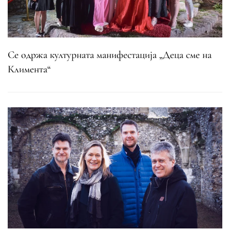
Се одржа културната манифестација „Деца сме на
Климента“