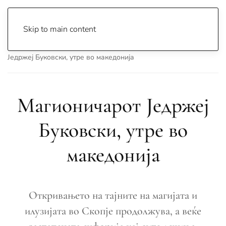
Skip to main content
Почетна
Archive
Сцена & Муабети
Магионичарот
Једржеј Буковски, утре во македонија
Магионичарот Једржеј
Буковски, утре во
македонија
Откривањето на тајните на магијата и
илузијата во Скопје продолжува, а веќе