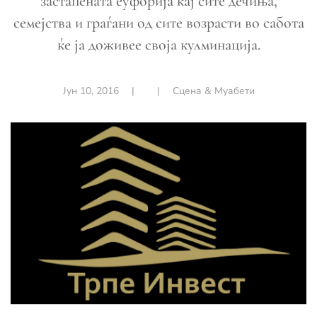
застапената еуфорија кај сите дечиња,
семејства и граѓани од сите возрасти во сабота
ќе ја доживее своја кулминација.
Јун 10, 2016
|
|
Сцена & Муабети