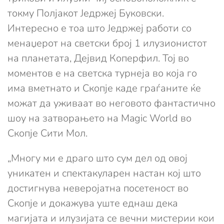
токму Полјакот Једржеј Буковски.
Интересно е тоа што Једржеј работи со
менаџерот на светски број 1 илузионистот
на планетата, Дејвид Коперфил. Тој во
моментов е на светска турнеја во која го
има вметнато и Скопје каде граѓаните ќе
можат да уживаат во неговото фантастично
шоу на затворањето на Magic World во
Скопје Сити Мол.
„Многу ми е драго што сум дел од овој
уникатен и спектакуларен настан кој што
достигнува неверојатна посетеност во
Скопје и докажува уште еднаш дека
магијата и илузијата се вечни мистерии кои