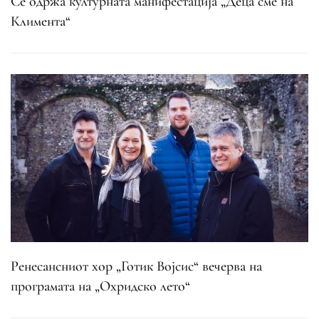
Се одржа културната манифестација „Деца сме на
Климента“
Ренесансниот хор „Готик Војсис“ вечерва на
програмата на „Охридско лето“