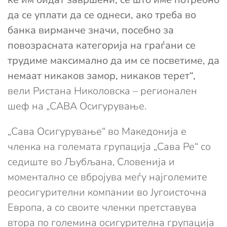
да се уплати да се однеси, ако треба во
банка вирманче значи, посебно за
повозрасната категорија на граѓани се
трудиме максимално да им се посветиме, да
немаат никаков замор, никаков терет“,
вели Ристана Николовска – регионален
шеф на „САВА Осигурување.
„Сава Осигурување“ во Македонија е
членка на големата групација „Сава Ре“ со
седиште во Љубљана, Словенија и
моментално се вбројува меѓу најголемите
реосигурителни компании во Југоисточна
Европа, а со своите членки претставува
втора по големина осигурителна групација