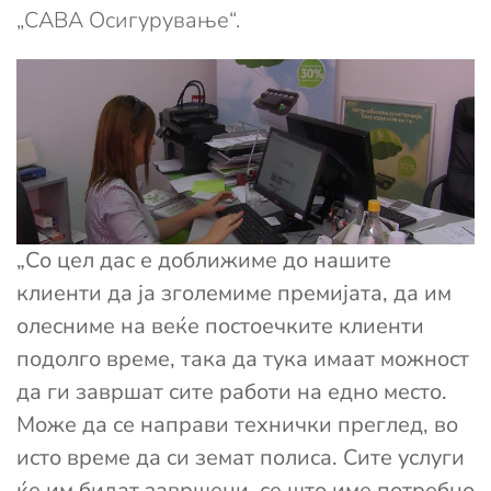
„САВА Осигурување“.
„Со цел дас е доближиме до нашите
клиенти да ја зголемиме премијата, да им
олесниме на веќе постоечките клиенти
подолго време, така да тука имаат можност
да ги завршат сите работи на едно место.
Може да се направи технички преглед, во
исто време да си земат полиса. Сите услуги
ќе им бидат завршени, се што име потребно