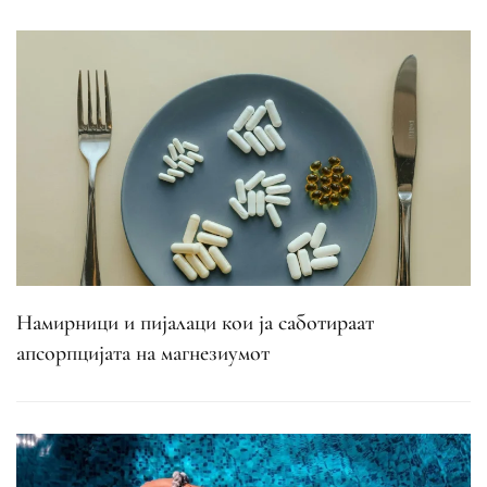
Намирници и пијалаци кои ја саботираат
апсорпцијата на магнезиумот