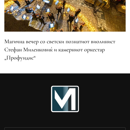
Магична вечер со светски познатиот виолинист
Стефан Миленковиќ и камерниот оркестар
„Профундис“