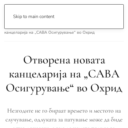
Skip to main content
Почетна
Archive
Сцена & Муабети
Отворена новата
канцеларија на „САВА Осигурување“ во Охрид
Отворена новата
канцеларија на „САВА
Осигурување“ во Охрид
Незгодите не го бираат времето и местото на
случување, одлуката за патување може да биде