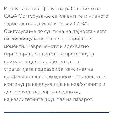
Инаку главниот фокус на работењето на
САВА Осигурување се клиентите и нивното
задоволство од услугите, кои САВА
Осигурување по суштина на дејноста често
ги обезбедува во, за нив, непријатни
моменти. Навременото и адекватно
сервисирање на штетите претставува
примарна цел на работењето, а
стратегијата подразбира максимална
професионалност во односот со клиентите,
континуирана едукација на вработените и
долгорочен развој како едно од
најквалитетните друштва на пазарот.