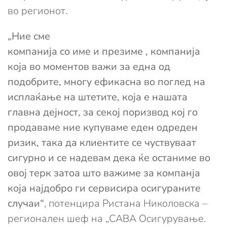
во регионот.
„Ние сме
компанија со име и презиме , компанија
која во моментов важи за една од
подобрите, многу ефикасна во поглед на
исплаќање на штетите, која е нашата
главна дејност, за секој поризвод кој го
продаваме ние купуваме еден одреден
ризик, така да клиентите се чуствуваат
сигурно и се надевам дека ќе останиме во
овој терк затоа што важиме за компанја
која најдобро ги сервисира осигураните
случаи“
, потенцира Ристана Николовска –
регионален шеф на „САВА Осигурување.