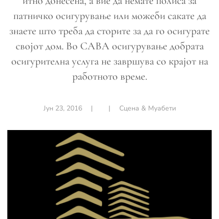
итно донесена, а вие да немате полиса за
патничко осигурување или можеби сакате да
знаете што треба да сторите за да го осигурате
својот дом. Во САВА осигурување добрата
осигурителна услуга не завршува со крајот на
работното време.
Јун 23, 2016
|
|
Сцена & Муабети