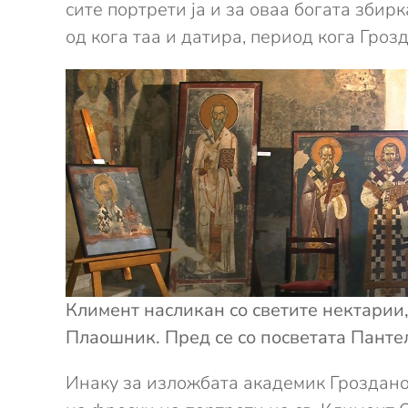
сите портрети ја и за оваа богата зби
од кога таа и датира, период кога Гроз
Климент насликан со светите нектарии,
Плаошник. Пред се со посветата Пантел
Инаку за изложбата академик Грозданов