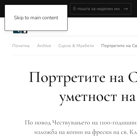
Saturday, August 8, 2026
Skip to main content
Почетна
Archive
Сцена & Муабети
Портретите на Св
Портретите на С
уметност на
По повод Чествувањето на 1100-годишнин
изложба на копии на фрески на св. 