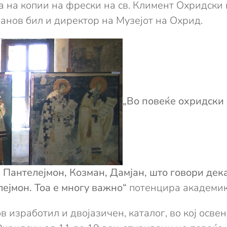
рка на копии на фрески на св. Климент Охридск
данов бил и директор на Музејот на Охрид.
„Во повеќе охридски
 Пантелејмон, Козман, Дамјан, што говори дек
ејмон. Тоа е многу важно“
потенцира академик
 изработил и двојазичен, каталог, во кој осв