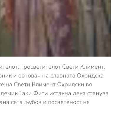
телот, просветителот Свети Климент,
вник и основач на славната Охридска
те на Свети Климент Охридски во
адемик Таки Фити истакна дека станува
рана сета љубов и посветеност на