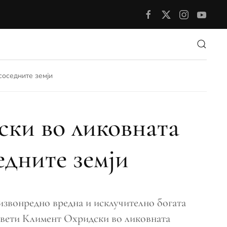
соседните земји
ски во ликовната
едните земји
извонредно вредна и исклучително богата
Свети Климент Охридски во ликовната