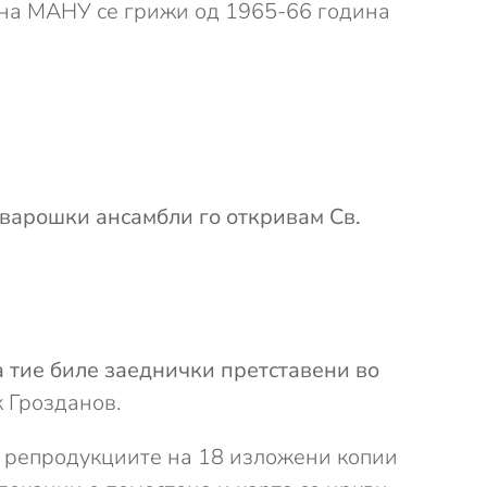
и на МАНУ се грижи од 1965-66 година
 варошки ансамбли го откривам Св.
а тие биле заеднички претставени во
 Грозданов.
ен репродукциите на 18 изложени копии