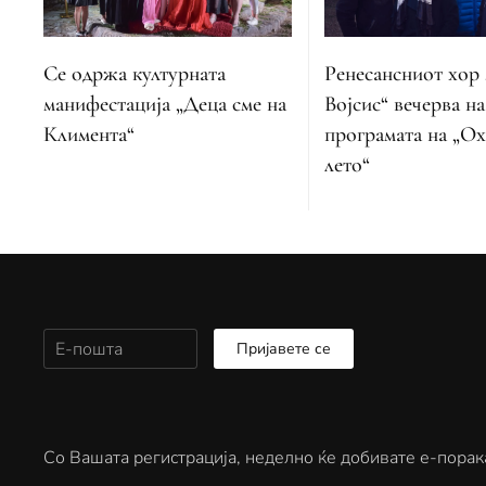
Ренесансниот хор 
Се одржа културната
Војсис“ вечерва на
манифестација „Деца сме на
програмата на „О
Климента“
лето“
Пријавете се
Со Вашата регистрација, неделно ќе добивате е-порак