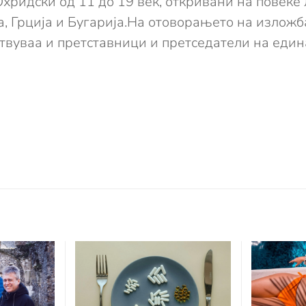
Охридски од 11 до 19 век, откривани на повеќе 
ја, Грција и Бугарија.На отоворањето на излож
вуваа и претставници и претседатели на един