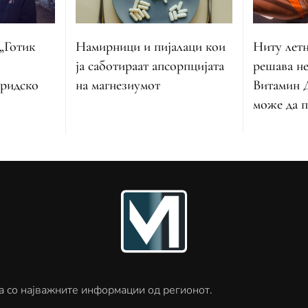
Намирници и пијалаци кои
„Готик
Ниту летн
ја саботираат апсорпцијата
решава не
на магнезиумот
хридско
Витамин Д
може да 
а со најважните информации од регионот.