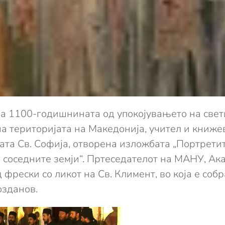
а 1100-годишнината од упокојувањето на свети
а територијата на Македонија, учител и книже
ата Св. Софија, отворена изложбата „Портрети
 соседните земји“. Пртеседателот на МАНУ, Ак
фрески со ликот на Св. Климент, во која е соб
озданов.