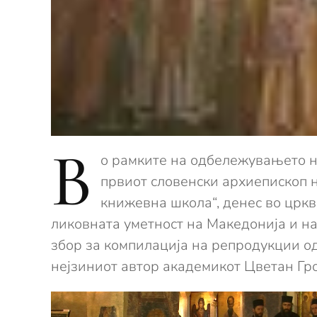
В
о рамките на одбележувањето н
првиот словенски архиепископ н
книжевна школа“, денес во цркв
ликовната уметност на Македонија и на
збор за компилација на репродукции од 
нејзиниот автор академикот Цветан Гр