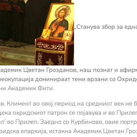
„Станува збор за едн
академик Цветан Грозданов, наш познат и афи
преокупација доминираат теми врзани со Охрид
ни Академик Фити.
в. Климент во овој период на средниот век не 
ека охридскиот патрон се појавува и во Прилеп 
ел’ во Прилеп. Заедно со Курбиново, овие портр
идска епархија, истакна Академик Цветан Гроз