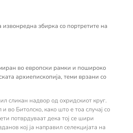
а извонредна збирка со портретите на
рмиран во европски рамки и пошироко
ската архиепископија, теми врзани со
бил сликан надвор од охридскиот круг.
и во Битолско, како што е тоа случај со
ети потврдуваат дека тој се шири
данов кој ја направил селекцијата на