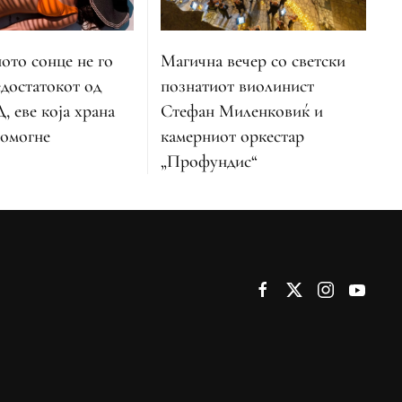
ото сонце не го
Магична вечер со светски
достатокот од
познатиот виолинист
, еве која храна
Стефан Миленковиќ и
помогне
камерниот оркестар
„Профундис“