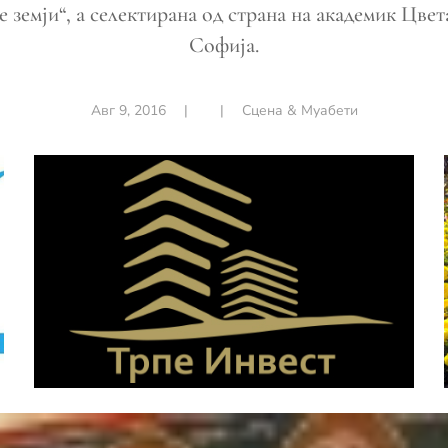
 земји“, а селектирана од страна на академик Цве
Софија.
Авг 9, 2016
|
|
Сцена & Муабети