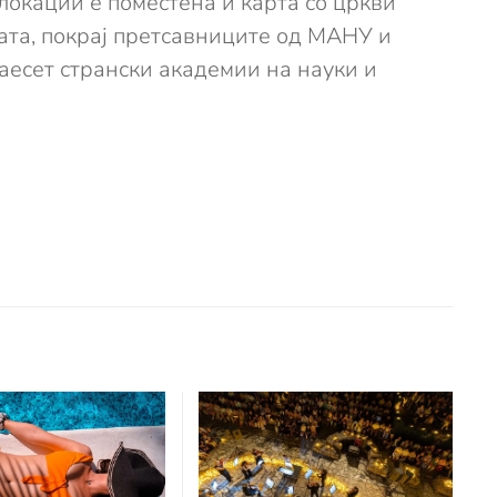
локации е поместена и карта со цркви
бата, покрај претсавниците од МАНУ и
аесет странски академии на науки и