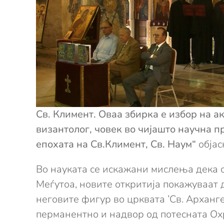
Св. Климент. Оваа збирка е избор на 
византолог, човек во чијашто научна 
епохата на Св.Климент, Св. Наум“
објас
Во науката се искажани мислења дека с
Меѓутоа, новите откритија покажуваат д
неговите фигур во црквата ’Св. Арханг
перманентно и надвор од потесната Охр