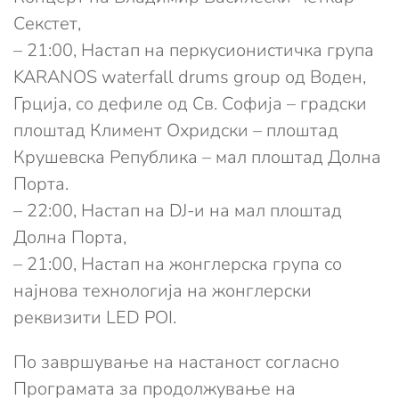
Секстет,
– 21:00, Настап на перкусионистичка група
KARANOS waterfall drums group од Воден,
Грција, со дефиле од Св. Софија – градски
плоштад Климент Охридски – плоштад
Крушевска Република – мал плоштад Долна
Порта.
– 22:00, Настап на DJ-и на мал плоштад
Долна Порта,
– 21:00, Настап на жонглерска група со
најнова технологија на жонглерски
реквизити LED POI.
По завршување на настаност согласно
Програмата за продолжување на