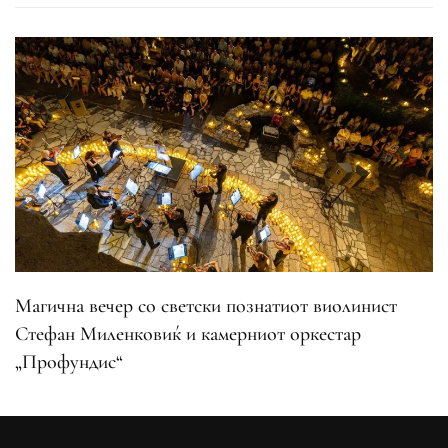
Магична вечер со светски познатиот виолинист
Стефан Миленковиќ и камерниот оркестар
„Профундис“