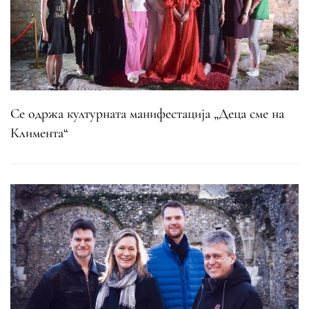
Се одржа културната манифестација „Деца сме на
Климента“