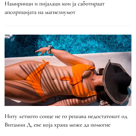
Намирници и пијалаци кои ја саботираат
апсорпцијата на магнезиумот
Ниту летното сонце не го решава недостатокот од
Витамин Д, еве која храна може да помогне