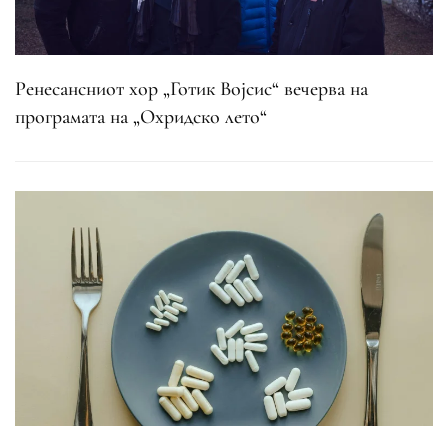
Ренесансниот хор „Готик Војсис“ вечерва на
програмата на „Охридско лето“