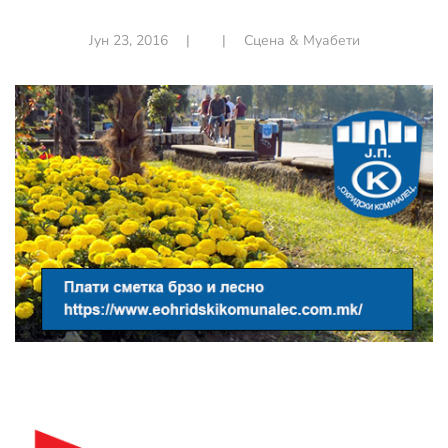
Јун 23, 2016
|
|
Сцена & Муабети