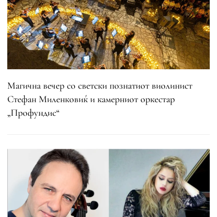
Магична вечер со светски познатиот виолинист
Стефан Миленковиќ и камерниот оркестар
„Профундис“