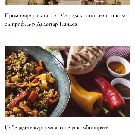
Промовирана книгата „Охридска книжевна школа“
од проф. д-р Димитар Пандев
Џабе јадете куркума ако не ја комбинирате