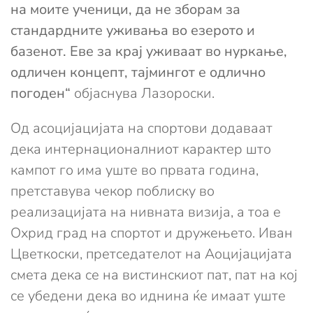
на моите ученици, да не зборам за
стандардните уживања во езерото и
базенот. Еве за крај уживаат во нуркање,
одличен концепт, тајмингот е одлично
погоден“
објаснува Лазороски.
Од асоцијацијата на спортови додаваат
дека интернационалниот карактер што
кампот го има уште во првата година,
претставува чекор поблиску во
реализацијата на нивната визија, а тоа е
Охрид град на спортот и дружењето. Иван
Цветкоски, претседателот на Аоцијацијата
смета дека се на вистинскиот пат, пат на кој
се убедени дека во иднина ќе имаат уште