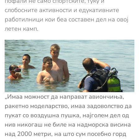
пофали не само спортските, туку и
слобосните активности и едукативните
работилници кои беа составен дел на овој
летен камп.
„Имаа можност да направат авиончиња,
ракетно моделарство, имаа задоволство да
пукат со воздушна пушка, најголем дел од
нив никогаш не биле на надморска висина
над 2000 метри, на што сум посебно горд