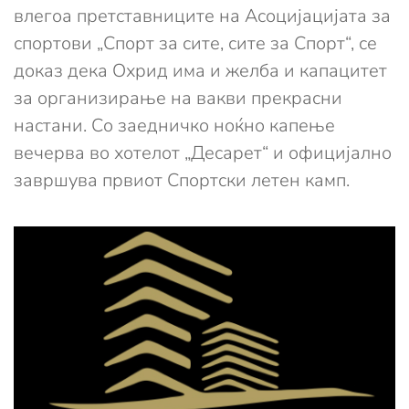
влегоа претставниците на Асоцијацијата за
спортови „Спорт за сите, сите за Спорт“, се
доказ дека Охрид има и желба и капацитет
за организирање на вакви прекрасни
настани. Со заедничко ноќно капење
вечерва во хотелот „Десарет“ и официјално
завршува првиот Спортски летен камп.