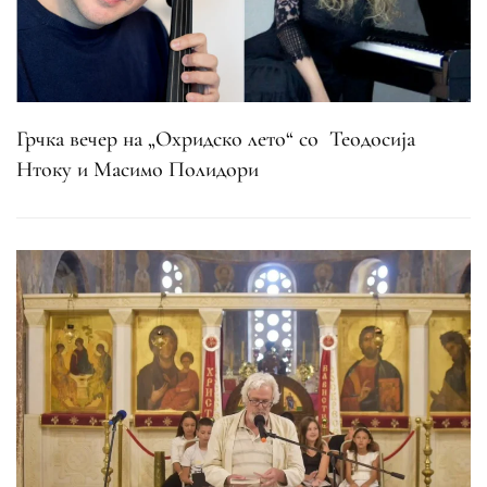
Грчка вечер на „Охридско лето“ со Теодосија
Нтоку и Масимо Полидори