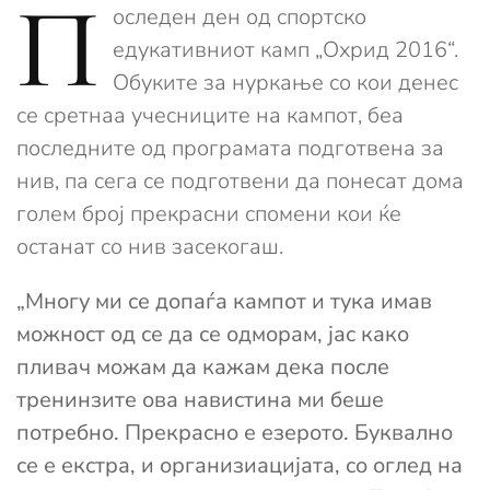
П
оследен ден од спортско
едукативниот камп „Охрид 2016“.
Обуките за нуркање со кои денес
се сретнаа учесниците на кампот, беа
последните од програмата подготвена за
нив, па сега се подготвени да понесат дома
голем број прекрасни спомени кои ќе
останат со нив засекогаш.
„Многу ми се допаѓа кампот и тука имав
можност од се да се одморам, јас како
пливач можам да кажам дека после
тренинзите ова навистина ми беше
потребно. Прекрасно е езерото. Буквално
се е екстра, и организиацијата, со оглед на