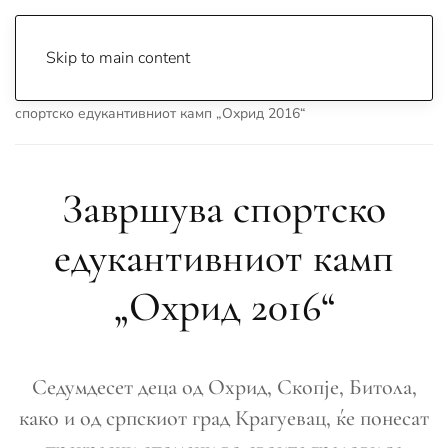
Skip to main content
Почетна
Archive
Сцена & Муабети
Завршува
спортско едукантивниот камп „Охрид 2016“
Завршува спортско
едукантивниот камп
„Охрид 2016“
Седумдесет деца од Охрид, Скопје, Битола,
како и од српскиот град Крагуевац, ќе понесат