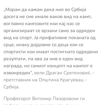
„Морам да кажам дека ние во Србија
досега не сме имале ваков вид на камп,
воглавно камповите кои кај нас се
организираат се врзани само за одреден
вид на спорт. Ја прифативме поканата од
срце, инаку дојдовме со деца кои се
спортисти кои имаат постигнато одредени
резултати, па ова за нив е еден вид
награда, но самиот концепт на кампот е
извонреден“,
вели Драган Сретеновиќ, –
претставник на Општина Крагуевац –
Србија.
Професорот Витомир Лазоровски ги