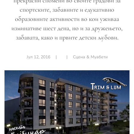
прекрасни спомени во своите градови за
спортските, забавните и едукативно
образовните активности во кои уживаа
изминативе шест дена, но и за дружењето,
забавата, како и првите детски љубови.
Јул 12, 2016
|
|
Сцена & Муабети