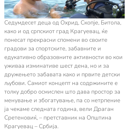
Седумдесет деца од Охрид, Скопје, Битола,
како и од српскиот град Крагуевац, ќе
понесат прекрасни спомени во своите
градови за спортските, забавните и
едукативно образовните активности во кои
уживаа изминативе шест дена, но и за
дружењето забавата како и првите детски
љубови. Самиот концепт на содржините е
толку добро осмислен што дава простор за
менување и збогатување, па со нетрпение
ја чекаме следната година, вели Драган
Сретеновиќ, – претставник на Општина
Крагуевац – Србија.