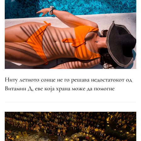
Ниту летното сонце не го решава недостатокот од
Витамин Д, еве која храна може да помогне