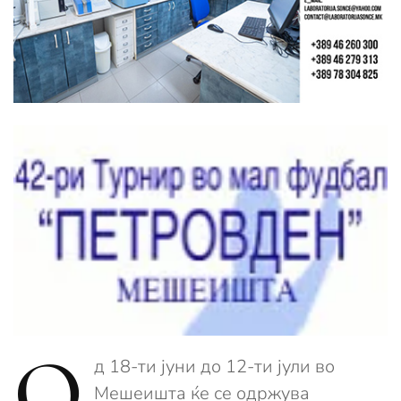
О
д 18-ти јуни до 12-ти јули во
Мешеишта ќе се одржува