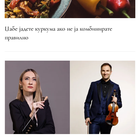
Џабе јадете куркума ако не ја комбинирате
правилно