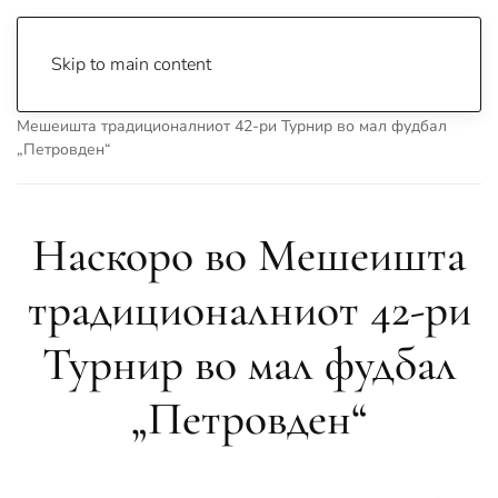
Skip to main content
Почетна
Archive
Сцена & Муабети
Наскоро во
Мешеишта традиционалниот 42-ри Турнир во мал фудбал
„Петровден“
Наскоро во Мешеишта
традиционалниот 42-ри
Турнир во мал фудбал
„Петровден“