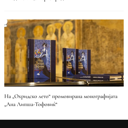
На „Охридско лето“ промовирана монографијата
„Ана Липша-Тофовиќ“