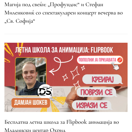
Магија под свеќи: „Профундис“ и Стефан
Миленковиќ со спектакуларен концерт вечерва во
„Св. Софија“
Бесплатна летна школа за Flipbook анимација во
Младински центар Охрид