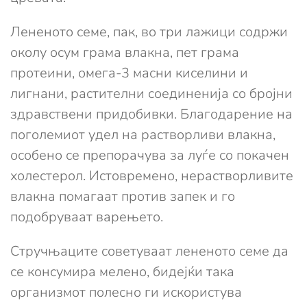
Лененото семе, пак, во три лажици содржи
околу осум грама влакна, пет грама
протеини, омега-3 масни киселини и
лигнани, растителни соединенија со бројни
здравствени придобивки. Благодарение на
поголемиот удел на растворливи влакна,
особено се препорачува за луѓе со покачен
холестерол. Истовремено, нерастворливите
влакна помагаат против запек и го
подобруваат варењето.
Стручњаците советуваат лененото семе да
се консумира мелено, бидејќи така
организмот полесно ги искористува