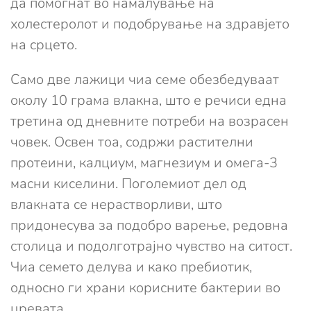
да помогнат во намалување на
холестеролот и подобрување на здравјето
на срцето.
Само две лажици чиа семе обезбедуваат
околу 10 грама влакна, што е речиси една
третина од дневните потреби на возрасен
човек. Освен тоа, содржи растителни
протеини, калциум, магнезиум и омега-3
масни киселини. Поголемиот дел од
влакната се нерастворливи, што
придонесува за подобро варење, редовна
столица и подолготрајно чувство на ситост.
Чиа семето делува и како пребиотик,
односно ги храни корисните бактерии во
цревата.