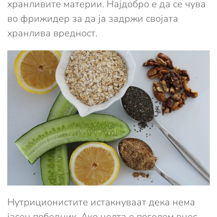
хранливите материи. Најдобро е да се чува
во фрижидер за да ја задржи својата
хранлива вредност.
Нутриционистите истакнуваат дека нема
јасен победник. Ако целта е поголем внес