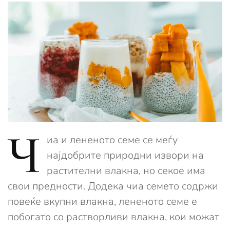
Ч
иа и лененото семе се меѓу
најдобрите природни извори на
растителни влакна, но секое има
свои предности. Додека чиа семето содржи
повеќе вкупни влакна, лененото семе е
побогато со растворливи влакна, кои можат