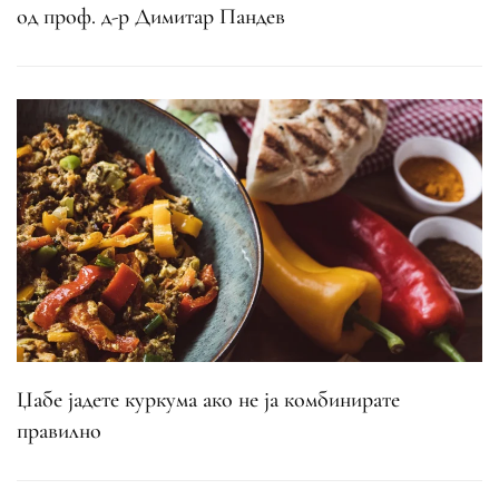
од проф. д-р Димитар Пандев
Џабе јадете куркума ако не ја комбинирате
правилно