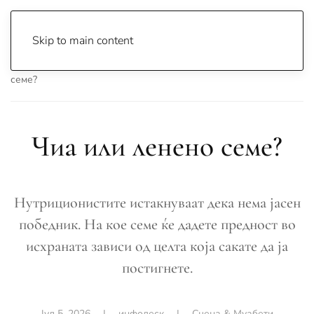
Skip to main content
Почетна
Archive
Сцена & Муабети
Чиа или ленено
семе?
Чиа или ленено семе?
Нутриционистите истакнуваат дека нема јасен
победник. На кое семе ќе дадете предност во
исхраната зависи од целта која сакате да ја
постигнете.
Јул 5, 2026
|
инфодеск
|
Сцена & Муабети