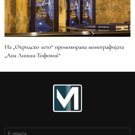
На „Охридско лето“ промовирана монографијата
„Ана Липша-Тофовиќ“