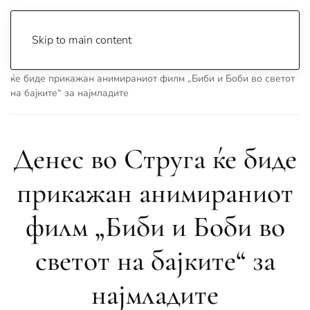
Skip to main content
Почетна
Archive
Сцена & Муабети
Денес во Струга
ќе биде прикажан анимираниот филм „Биби и Боби во светот
на бајките“ за најмладите
Денес во Струга ќе биде
прикажан анимираниот
филм „Биби и Боби во
светот на бајките“ за
најмладите