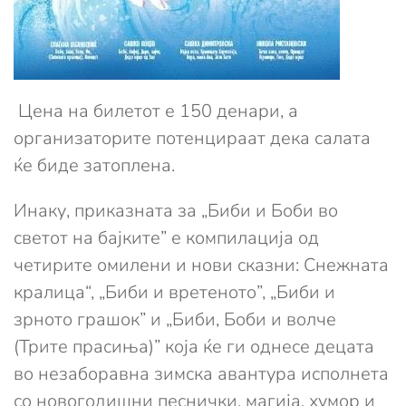
Цена на билетот е 150 денари, а
организаторите потенцираат дека салата
ќе биде затоплена.
Инаку, приказната за „Биби и Боби во
светот на бајките” е компилација од
четиритe омилени и нови сказни: Снежната
кралица“, „Биби и вретеното”, „Биби и
зрното грашок” и „Биби, Боби и волче
(Трите прасиња)” која ќе ги однесе децата
во незаборавна зимска авантура исполнета
со новогодишни песнички. магија, хумор и