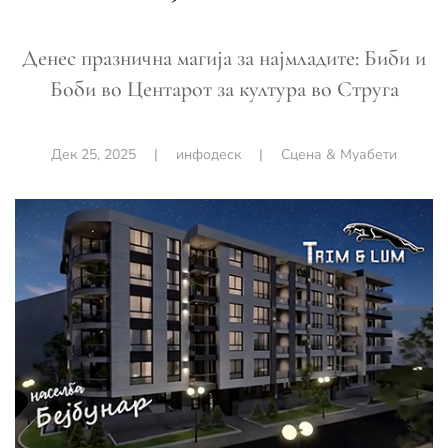
Денес празнична магија за најмладите: Биби и
Боби во Центарот за култура во Струга
Дек 25, 2025
|
инфодеск
|
Сцена & Муабети