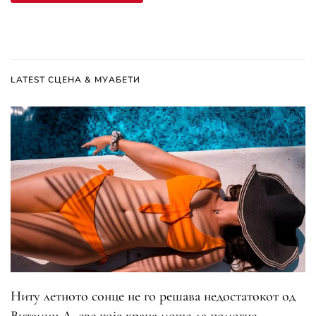
LATEST СЦЕНА & МУАБЕТИ
Ниту летното сонце не го решава недостатокот од
Витамин Д, еве која храна може да помогне