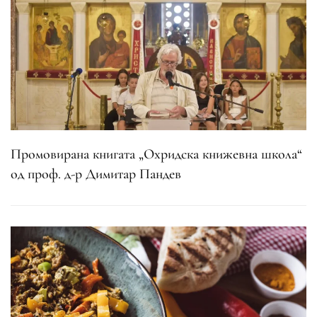
Промовирана книгата „Охридска книжевна школа“
од проф. д-р Димитар Пандев