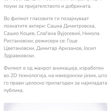
поуки за пријателството и добрината.
Во филмот гласовите ги позајмуваат
познатите актери: Сашка Димитровска,
Сашко Коцев, Слаѓана Вујосевиќ, Никола
Ристановски; режисери се: Гоце
Цветановски, Димитар Аризанов, Јосип
Здравковски.
Филмот е од жанрот анимација, изработен
во 2D технологија, на македонски јазик, што
го прави целосно прилагоден за најмладата
публика.