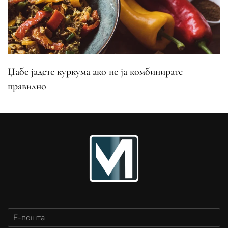
Џабе јадете куркума ако не ја комбинирате
правилно