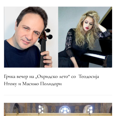
Грчка вечер на „Охридско лето“ со Теодосија
Нтоку и Масимо Полидори