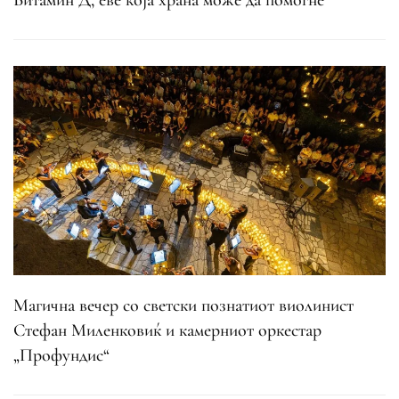
Магична вечер со светски познатиот виолинист
Стефан Миленковиќ и камерниот оркестар
„Профундис“