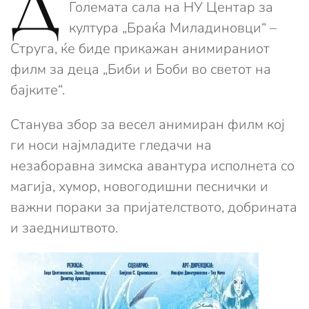
Д
Големата сала на НУ Центар за
култура „Браќа Миладиновци“ –
Струга, ќе биде прикажан анимираниот
филм за деца „Биби и Боби во светот на
бајките“.
Станува збор за весел анимиран филм кој
ги носи најмладите гледачи на
незаборавна зимска авантура исполнета со
магија, хумор, новогодишни песнички и
важни пораки за пријателството, добрината
и заедништвото.