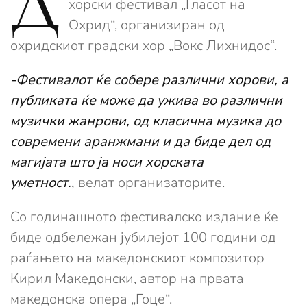
Д
хорски фестивал „Гласот на
Охрид“, организиран од
охридскиот градски хор „Вокс Лихнидос“.
-Фестивалот ќе собере различни хорови, а
публиката ќе може да ужива во различни
музички жанрови, од класична музика до
современи аранжмани и да биде дел од
магијата што ја носи хорската
уметност.
,
велат организаторите.
Со годинашното фестивалско издание ќе
биде одбележан јубилејот 100 години од
раѓањето на македонскиот композитор
Кирил Македонски, автор на првата
македонска опера „Гоце“.