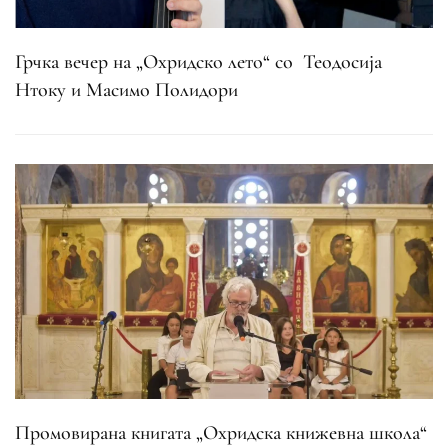
Грчка вечер на „Охридско лето“ со Теодосија
Нтоку и Масимо Полидори
Промовирана книгата „Охридска книжевна школа“