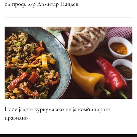
од проф. д-р Димитар Пандев
Џабе јадете куркума ако не ја комбинирате
правилно