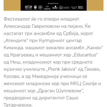
Фестивалот ќе го отвори младиот
Александар Гавриловски на пијано. Ќе
настапат три ансамбли од Србија, хорот
„Атендите“ при Културниот центар
Кикинда, машкиот вокален ансамбл „Канон“
од Крагуевац и мешаниот хор „Educantus“
од Ниш, младинскиот хор при средното
музичко училиште „Prenk Jakova“ од Ѓаково,
Косово, а од Македонија учесници се
женскиот младински хор при МКЦ Скопје и
мешаниот хор „Драган Шуплевски“,
предводени од диригентот Сашо
Татарчевски.