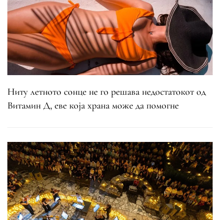
Ниту летното сонце не го решава недостатокот од
Витамин Д, еве која храна може да помогне