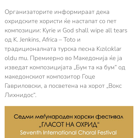
Организаторите информираат дека
охридските хористи ќе настапат со пет
композиции: Kyrie и God shall wipe all tears
од K. Jenkins, Africa – Toto и
традиционалната турска песна Kızılcıklar
oldu mu. Премиерно во Македонија ќе ја
изведат композицијата „Бум та ка бум“ од
македонскиот композитор Гоце
Гавриловски, а посветена на хорот „Вокс
Лихнидос“.