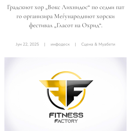
Градскиот хор „Вокс Лихнидос“ по седми пат
го организира Меѓународниот хорски
фестивал „Гласот на Охрид“.
Јун 22, 2025
|
инфодеск
|
Сцена & Муабети