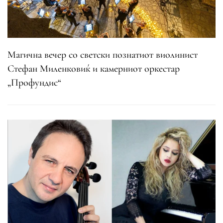
Магична вечер со светски познатиот виолинист
Стефан Миленковиќ и камерниот оркестар
„Профундис“