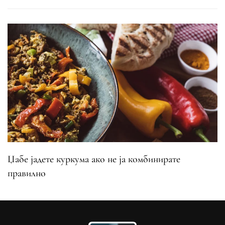
Џабе јадете куркума ако не ја комбинирате
правилно