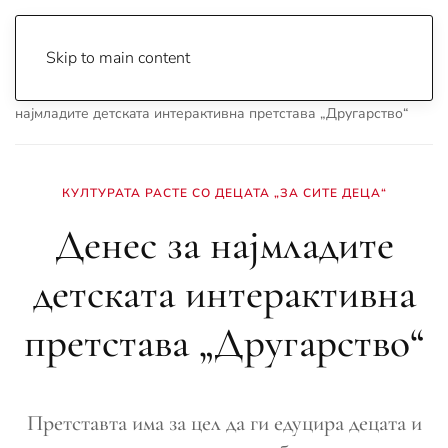
Skip to main content
Почетна
Archive
Сцена & Муабети
Денес за
најмладите детскaта интерактивна претстава „Другарство“
КУЛТУРАТА РАСТЕ СО ДЕЦАТА „ЗА СИТЕ ДЕЦА“
Денес за најмладите
детскaта интерактивна
претстава „Другарство“
Претставта има за цел да ги едуцира децата и