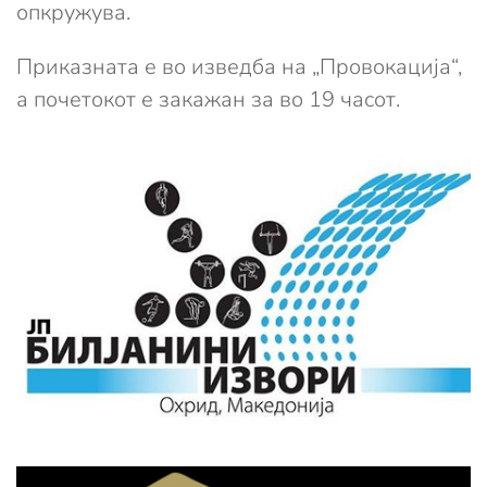
опкружува.
Приказната е во изведба на „Провокација“,
а почетокот е закажан за во 19 часот.