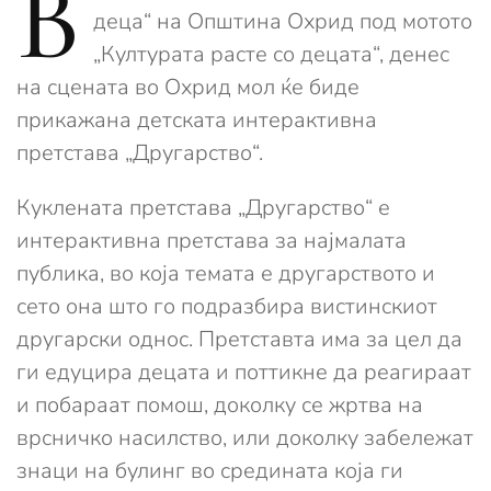
В
деца“ на Општина Охрид под мотото
„Културата расте со децата“, денес
на сцената во Охрид мол ќе биде
прикажана детската интерактивна
претстава „Другарство“.
Куклената претстава „Другарство“ е
интерактивна претстава за најмалата
публика, во која темата е другарството и
сето она што го подразбира вистинскиот
другарски однос. Претставта има за цел да
ги едуцира децата и поттикне да реагираат
и побараат помош, доколку се жртва на
врсничко насилство, или доколку забележат
знаци на булинг во средината која ги