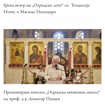
Грчка вечер на „Охридско лето“ со Теодосија
Нтоку и Масимо Полидори
Промовирана книгата „Охридска книжевна школа“
од проф. д-р Димитар Пандев