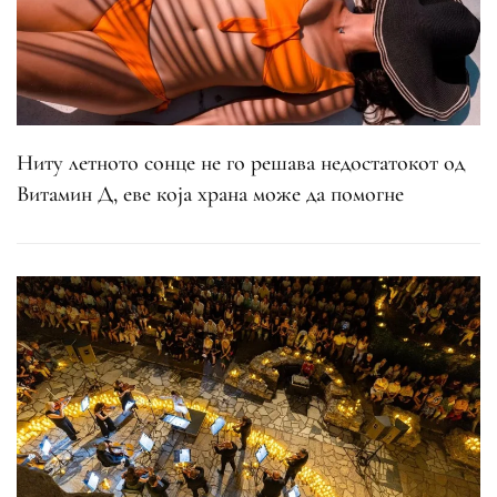
Ниту летното сонце не го решава недостатокот од
Витамин Д, еве која храна може да помогне