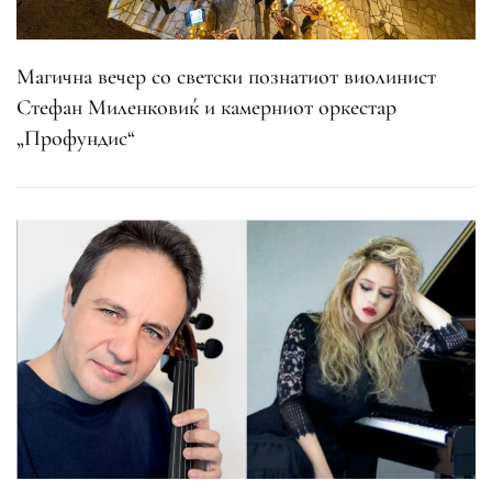
Магична вечер со светски познатиот виолинист
Стефан Миленковиќ и камерниот оркестар
„Профундис“