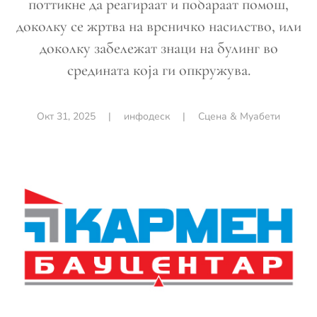
поттикне да реагираат и побараат помош,
доколку се жртва на врсничко насилство, или
доколку забележат знаци на булинг во
средината која ги опкружува.
Окт 31, 2025
|
инфодеск
|
Сцена & Муабети