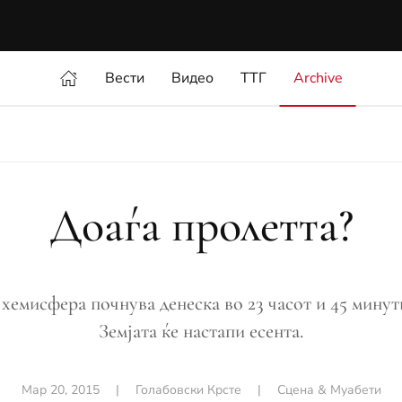
Вести
Видео
ТТГ
Archive
Доаѓа пролетта?
 хемисфера почнува денеска во 23 часот и 45 минут
Земјата ќе настапи есента.
Мар 20, 2015
|
Голабовски Крсте
|
Сцена & Муабети