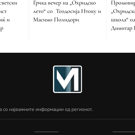
Промовир
Грчка вечер на „Охридско
светски
„Охридск
лето“ со Теодосија Нтоку и
ист
школа“ од
Масимо Полидори
иќ и
Димитар 
ар
а со најважните информации од регионот.