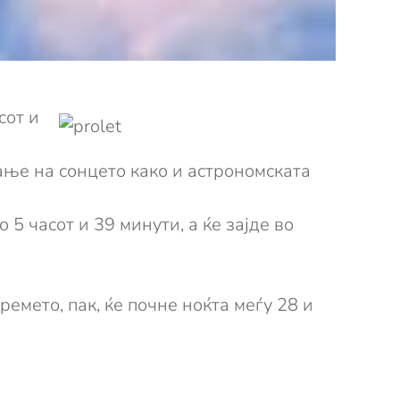
сот и
ање на сонцето како и астрономската
5 часот и 39 минути, а ќе зајде во
емето, пак, ќе почне ноќта меѓу 28 и