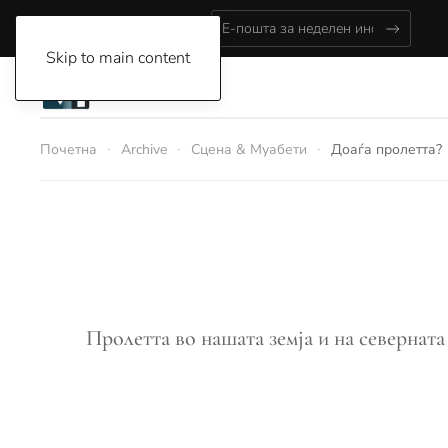
Friday, August 7, 2026
Skip to main content
Почетна
Archive
Сцена & Муабети
Доаѓа пролетта?
Пролетта во нашата земја и на северната