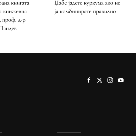
ана книгата
Џабе јадете куркума ако не
а книжевна
ја комбинирате правилно
 проф. д-р
Пандев