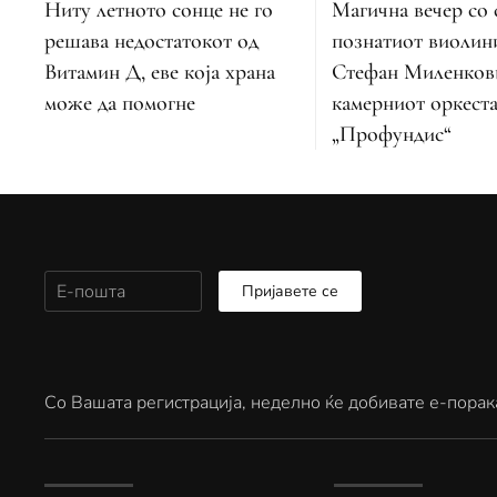
Ниту летното сонце не го
Магична вечер со 
решава недостатокот од
познатиот виолин
Витамин Д, еве која храна
Стефан Миленков
може да помогне
камерниот оркест
„Профундис“
Пријавете се
Со Вашата регистрација, неделно ќе добивате е-порак