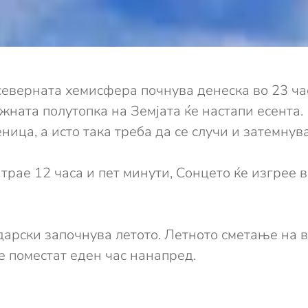
 северната хемисфера почнува денеска во 23 ча
ужната полутопка на Земјата ќе настапи есента.
ница, а исто така треба да се случи и затемнув
рае 12 часа и пет минути, Сонцето ќе изгрее во 
дарски започнува летото. Летното сметање на вр
е поместат еден час нанапред.