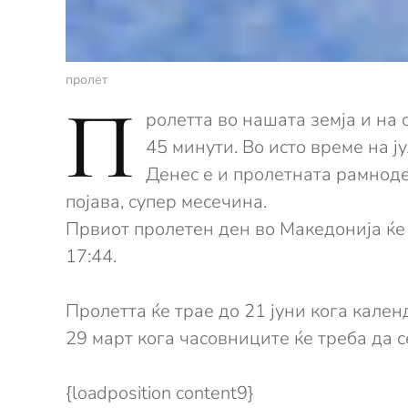
пролет
П
ролетта во нашата земја и на
45 минути. Во исто време на ј
Денес е и пролетната рамноде
појава, супер месечина.
Првиот пролетен ден во Македонија ќе т
17:44.
Пролетта ќе трае до 21 јуни кога кален
29 март кога часовниците ќе треба да с
{loadposition content9}