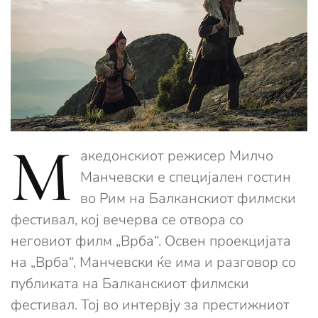
М
акедонскиот режисер Милчо
Манчевски е специјален гостин
во Рим на Балканскиот филмски
фестивал, кој вечерва се отвора со
неговиот филм „Врба“. Освен проекцијата
на „Врба“, Манчевски ќе има и разговор со
публиката на Балканскиот филмски
фестивал. Тој во интервју за престижниот