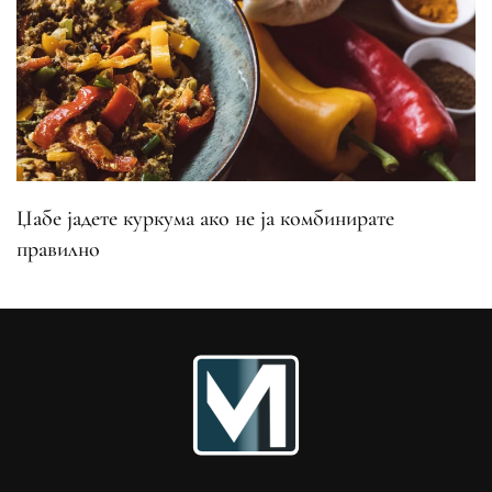
Џабе јадете куркума ако не ја комбинирате
правилно