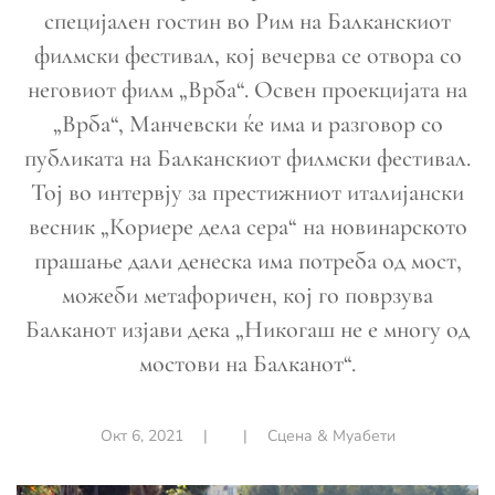
специјален гостин во Рим на Балканскиот
филмски фестивал, кој вечерва се отвора со
неговиот филм „Врба“. Освен проекцијата на
„Врба“, Манчевски ќе има и разговор со
публиката на Балканскиот филмски фестивал.
Тој во интервју за престижниот италијански
весник „Кориере дела сера“ на новинарското
прашање дали денеска има потреба од мост,
можеби метафоричен, кој го поврзува
Балканот изјави дека „Никогаш не е многу од
мостови на Балканот“.
Окт 6, 2021
|
|
Сцена & Муабети