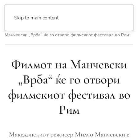
Skip to main content
Почетна
Archive
Сцена & Муабети
Филмот на
Манчевски „Врба“ ќе го отвори филмскиот фестивал во Рим
Филмот на Манчевски
„Врба“ ќе го отвори
филмскиот фестивал во
Рим
Македонскиот режисер Милчо Манчевски е