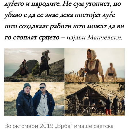
луѓето и народите. Не сум утопист, но
убаво е да се знае дека постојат луѓе
што создаваат работи што можат да ви
го стоплат срцето –
изјави Манчевски.
Во октомври 2019 „Врба“ имаше светска