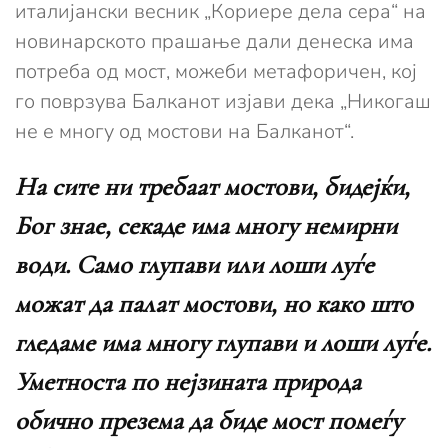
италијански весник „Кориере дела сера“ на
новинарското прашање дали денеска има
потреба од мост, можеби метафоричен, кој
го поврзува Балканот изјави дека „Никогаш
не е многу од мостови на Балканот“.
На сите ни требаат мостови, бидејќи,
Бог знае, секаде има многу немирни
води. Само глупави или лоши луѓе
можат да палат мостови, но како што
гледаме има многу глупави и лоши луѓе.
Уметноста по нејзината природа
обично презема да биде мост помеѓу