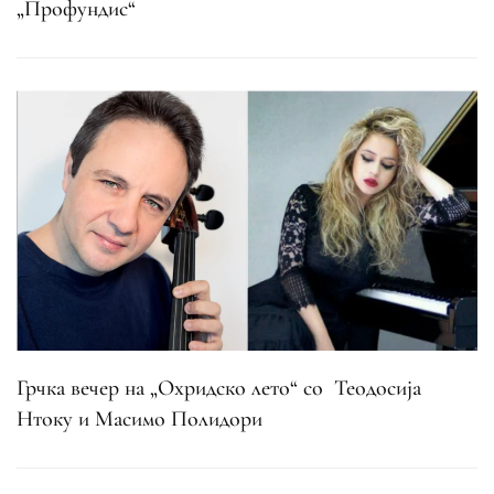
„Профундис“
Грчка вечер на „Охридско лето“ со Теодосија
Нтоку и Масимо Полидори