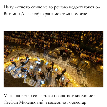
Ниту летното сонце не го решава недостатокот од
Витамин Д, еве која храна може да помогне
Магична вечер со светски познатиот виолинист
Стефан Миленковиќ и камерниот оркестар