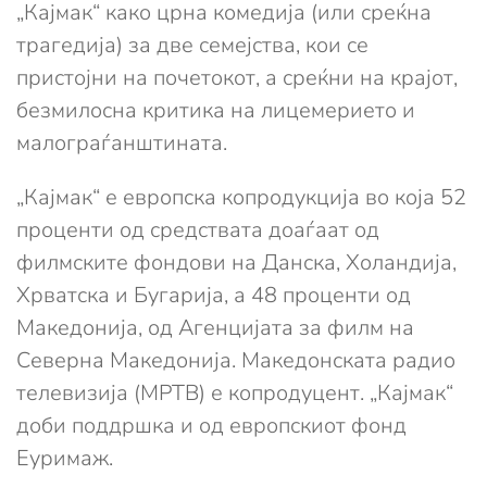
„Кајмак“ како црна комедија (или среќна
трагедија) за две семејства, кои се
пристојни на почетокот, а среќни на крајот,
безмилосна критика на лицемерието и
малограѓанштината.
„Кајмак“ е европска копродукција во која 52
проценти од средствата доаѓаат од
филмските фондови на Данска, Холандија,
Хрватска и Бугарија, а 48 проценти од
Македонија, од Агенцијата за филм на
Северна Македонија. Македонската радио
телевизија (МРТВ) е копродуцент. „Кајмак“
доби поддршка и од европскиот фонд
Еуримаж.