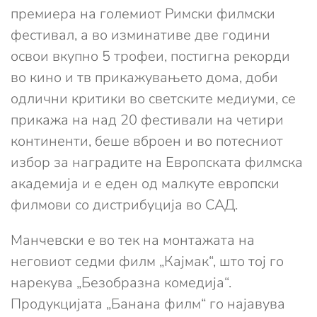
премиера на големиот Римски филмски
фестивал, а во изминативе две години
освои вкупно 5 трофеи, постигна рекорди
во кино и тв прикажувањето дома, доби
одлични критики во светските медиуми, се
прикажа на над 20 фестивали на четири
континенти, беше вброен и во потесниот
избор за наградите на Европската филмска
академија и е еден од малкуте европски
филмови со дистрибуција во САД.
Манчевски е во тек на монтажата на
неговиот седми филм „Кајмак“, што тој го
нарекува „Безобразна комедија“.
Продукцијата „Банана филм“ го најавува